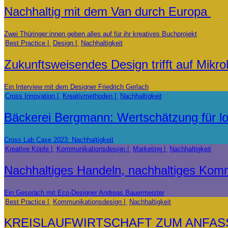
Nachhaltig mit dem Van durch Europa
Zwei Thüringer:innen geben alles auf für ihr kreatives Buchprojekt
Best Practice
Design
Nachhaltigkeit
Zukunftsweisendes Design trifft auf Mikro
Ein Interview mit dem Designer Friedrich Gerlach
Cross Innovation
Kreativmethoden
Nachhaltigkeit
Bäckerei Bergmann: Wertschätzung für lo
Cross Lab Case 2023: Nachhaltigkeit
Kreative Köpfe
Kommunikationsdesign
Marketing
Nachhaltigkeit
Nachhaltiges Handeln, nachhaltiges Kom
Ein Gespräch mit Eco-Designer Andreas Bauermeister
Best Practice
Kommunikationsdesign
Nachhaltigkeit
KREISLAUFWIRTSCHAFT ZUM ANFAS