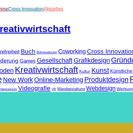
mine
Cross Innovation
Aktuelles
Buch
Cross Innovatio
Coworking
refreiheit
Bühnendesign
Gründ
Gesellschaft
Grafikdesign
rderung
Games
Kreativwirtschaft
Kunst
hoden
Künstliche 
Kultur
e
Produktdesign
New Work
Online-Marketing
Videografie
Webdesign
Werbun
Wandgestaltung
erlagswesen
VR