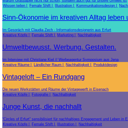
Warum Graspapier nicht nur schön, sondern auch gut für unsere Umwelt ist
Wissen teilen
Female Shift
Illustration
Kommunikationsdesign
Nachh
Sinn-Ökonomie im kreativen Alltag leben
Im Gespräch mit Claudia Zech - Informationsdesignerin aus Erfurt
Kreative Köpfe
Female Shift
Marketing
Nachhaltigkeit
Umweltbewusst. Werbung. Gestalten.
Im Interview mit Christiane Kiel // Werbeagentur Symposium aus Jena
Kreative Räume
Ländlicher Raum
Nachhaltigkeit
Produktdesign
Vintageloft – Ein Rundgang
Die neuen Werkstätten und Räume der Vintagewerft in Eisenach
Kreative Köpfe
Fotografie
Nachhaltigkeit
Junge Kunst, die nachhallt
“Circles of Erfurt” sensibilisiert für nachhaltiges Engagement und Leben in E
Kreative Köpfe
Female Shift
Illustration
Nachhaltigkeit