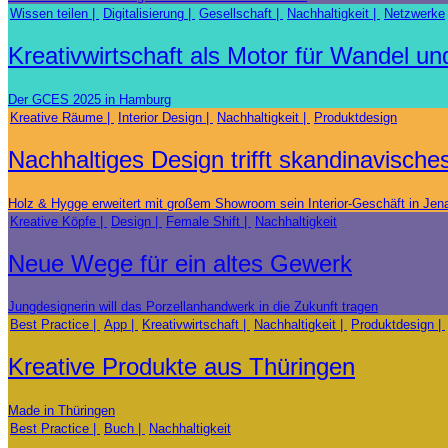
Wissen teilen
Digitalisierung
Gesellschaft
Nachhaltigkeit
Netzwerke
Kreativwirtschaft als Motor für Wandel u
Der GCES 2025 in Hamburg
Kreative Räume
Interior Design
Nachhaltigkeit
Produktdesign
Nachhaltiges Design trifft skandinavische
Holz & Hygge erweitert mit großem Showroom sein Interior-Geschäft in Jen
Kreative Köpfe
Design
Female Shift
Nachhaltigkeit
Neue Wege für ein altes Gewerk
Jungdesignerin will das Porzellanhandwerk in die Zukunft tragen
Best Practice
App
Kreativwirtschaft
Nachhaltigkeit
Produktdesign
Kreative Produkte aus Thüringen
Made in Thüringen
Best Practice
Buch
Nachhaltigkeit