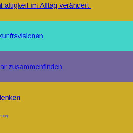
haltigkeit im Alltag verändert
kunftsvisionen
imar zusammenfinden
 denken
tung