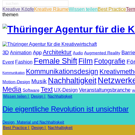
Suche
nach:
Kreative Köpfe
Kreative Räume
Wissen teilen
Best Practice
Ter
themen
Architektur
3D
App
Barrie
Animation
Augmented Reality
Audio
Female Shift
Film
Fotografie
Fö
Fashion
Event
Kommunikationsdesign
Kreativmet
Kommunikation
Netzwerk
Nachhaltigkeit
Musik
Motion-Design
Media
Text
Veranstaltungsbranche
UX-Design
Software
V
Wissen teilen
Design
Nachhaltigkeit
Die eigentliche Revolution ist unsichtbar
Design, Material und Nachhaltigkeit
Best Practice
Design
Nachhaltigkeit