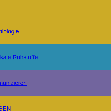
biologie
kale Rohstoffe
munizieren
SEN