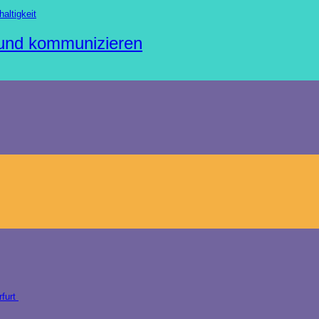
altigkeit
 und kommunizieren
rfurt