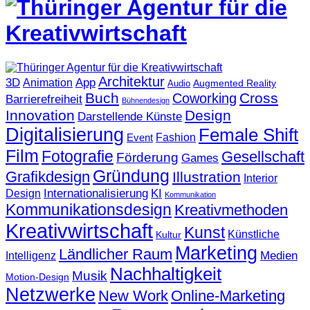
Architektur
3D
App
Animation
Augmented Reality
Audio
Buch
Cross
Coworking
Barrierefreiheit
Bühnendesign
Innovation
Design
Darstellende Künste
Digitalisierung
Female Shift
Fashion
Event
Film
Fotografie
Gesellschaft
Förderung
Games
Gründung
Grafikdesign
Illustration
Interior
KI
Internationalisierung
Design
Kommunikation
Kommunikationsdesign
Kreativmethoden
Kreativwirtschaft
Kunst
Künstliche
Kultur
Marketing
Ländlicher Raum
Medien
Intelligenz
Nachhaltigkeit
Musik
Motion-Design
Netzwerke
New Work
Online-Marketing