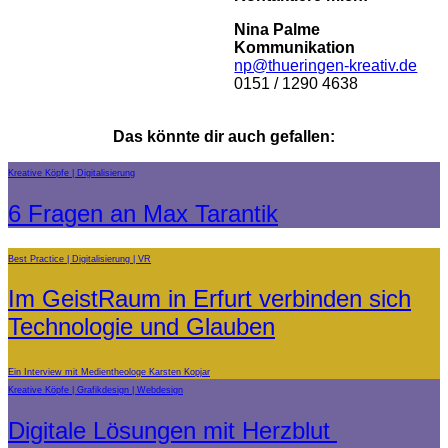
Nina Palme
Kommunikation
np@thueringen-kreativ.de
0151 / 1290 4638
Das könnte dir auch gefallen:
Kreative Köpfe
Digitalisierung
6 Fragen an Max Tarantik
Best Practice
Digitalisierung
VR
Im GeistRaum in Erfurt verbinden sich
Technologie und Glauben
Ein Interview mit Medientheologe Karsten Kopjar
Kreative Köpfe
Grafikdesign
Webdesign
Digitale Lösungen mit Herzblut