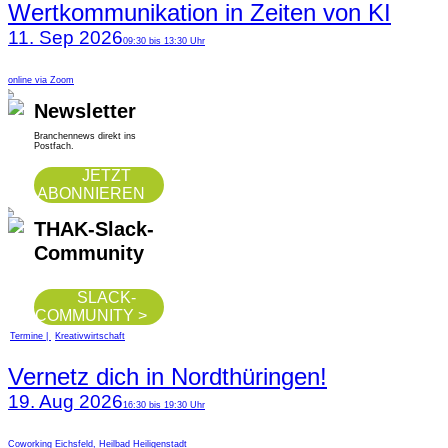
Wertkommunikation in Zeiten von KI
11. Sep 2026
09:30 bis 13:30 Uhr
online via Zoom
Newsletter
Branchennews direkt ins
Postfach.
JETZT
ABONNIEREN
THAK-Slack-
Community
SLACK-
COMMUNITY >
Termine
Kreativwirtschaft
Vernetz dich in Nordthüringen!
19. Aug 2026
16:30 bis 19:30 Uhr
Coworking Eichsfeld, Heilbad Heiligenstadt