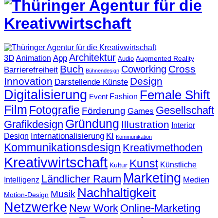
Architektur
3D
App
Animation
Augmented Reality
Audio
Buch
Cross
Coworking
Barrierefreiheit
Bühnendesign
Innovation
Design
Darstellende Künste
Digitalisierung
Female Shift
Fashion
Event
Film
Fotografie
Gesellschaft
Förderung
Games
Gründung
Grafikdesign
Illustration
Interior
KI
Internationalisierung
Design
Kommunikation
Kommunikationsdesign
Kreativmethoden
Kreativwirtschaft
Kunst
Künstliche
Kultur
Marketing
Ländlicher Raum
Medien
Intelligenz
Nachhaltigkeit
Musik
Motion-Design
Netzwerke
New Work
Online-Marketing