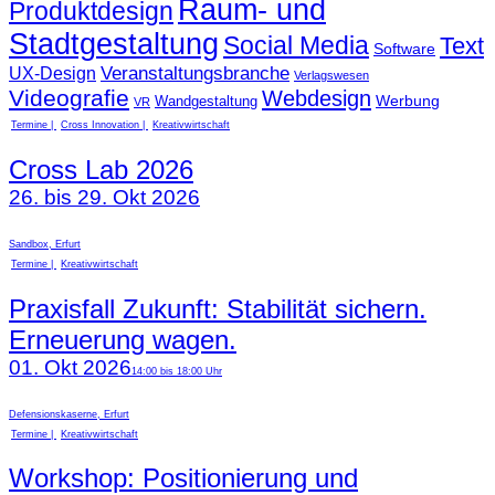
Raum- und
Produktdesign
Stadtgestaltung
Social Media
Text
Software
Veranstaltungsbranche
UX-Design
Verlagswesen
Videografie
Webdesign
Werbung
Wandgestaltung
VR
Termine
Cross Innovation
Kreativwirtschaft
Cross Lab 2026
26. bis 29. Okt 2026
Sandbox, Erfurt
Termine
Kreativwirtschaft
Praxisfall Zukunft: Stabilität sichern.
Erneuerung wagen.
01. Okt 2026
14:00 bis 18:00 Uhr
Defensionskaserne, Erfurt
Termine
Kreativwirtschaft
Workshop: Positionierung und