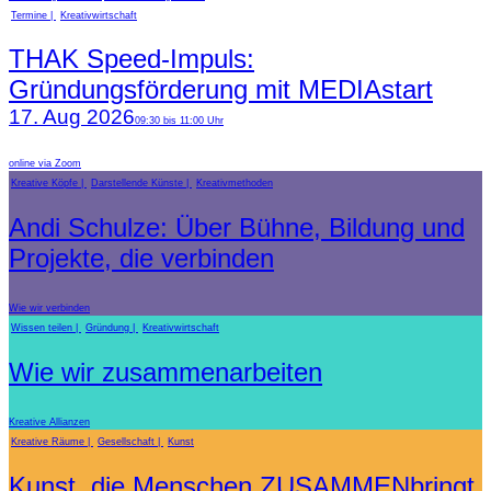
Termine
Kreativwirtschaft
THAK Speed-Impuls:
Gründungsförderung mit MEDIAstart
17. Aug 2026
09:30 bis 11:00 Uhr
online via Zoom
Kreative Köpfe
Darstellende Künste
Kreativmethoden
Andi Schulze: Über Bühne, Bildung und
Projekte, die verbinden
Wie wir verbinden
Wissen teilen
Gründung
Kreativwirtschaft
Wie wir zusammenarbeiten
Kreative Allianzen
Kreative Räume
Gesellschaft
Kunst
Kunst, die Menschen ZUSAMMENbringt