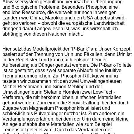
Abwassersystem gespült und verursachen Überdüngung
und ökologische Probleme. Besonders Phosphor, eine
endliche Ressource, die weltweit nur noch in wenigen
Ländern wie China, Marokko und den USA abgebaut wird,
geht so verloren – obwohl die europäische Landwirtschaft
dringend darauf angewiesen ist, was uns wirtschaftlich
abhängig von diesen Nationen macht.
Hier setzt das Modellprojekt der “P-Bank” an: Unser Konzept
basiert auf der Trennung von Urin und Fäkalien, denn Urin ist
in der Regel steril und kann nach entsprechender
Aufbereitung als Dünger genutzt werden. Die P-Bank-Toilette
ist so gestaltet, dass zwei separate Abläufe eine intuitive
Trennung ermöglichen. Zur Phosphor-Rückgewinnung
testeten wir zusammen mit den zwei Umweltingenieuren
Michel Riechmann und Simon Mehling und der
Umweltingenieurin Stefanie Hörnlein zwei Low-Tech-
Verfahren, die mit herkömmlichen, einfachen Materialien
gebaut werden: Zum einen die Struvit-Fällung, bei der durch
Zugabe von Magnesium Phosphor kristallisiert und
schließlich als Pulverdünger nutzbar ist. Zum anderen ein
Verdampfungsverfahren, bei dem der Urin durch eine kleine
Anlage auf abbaubare Materialien wie zum Beispiel
Leinenstoff geleitet wird. Durch das Verdampfen der