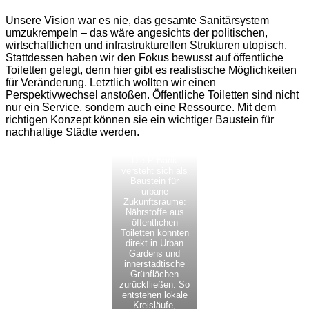
Unsere Vision war es nie, das gesamte Sanitärsystem
umzukrempeln – das wäre angesichts der politischen,
wirtschaftlichen und infrastrukturellen Strukturen utopisch.
Stattdessen haben wir den Fokus bewusst auf öffentliche
Toiletten gelegt, denn hier gibt es realistische Möglichkeiten
für Veränderung. Letztlich wollten wir einen
Perspektivwechsel anstoßen. Öffentliche Toiletten sind nicht
nur ein Service, sondern auch eine Ressource. Mit dem
richtigen Konzept können sie ein wichtiger Baustein für
nachhaltige Städte werden.
Die P-Bank
versteht sich als
Baustein für
urbane
Zukunftsräume:
Nährstoffe aus
öffentlichen
Toiletten könnten
direkt in Urban
Gardens und
innerstädtische
Grünflächen
zurückfließen. So
entstehen lokale
Kreisläufe,