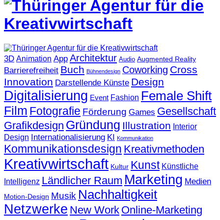
Architektur
3D
App
Animation
Augmented Reality
Audio
Buch
Cross
Coworking
Barrierefreiheit
Bühnendesign
Innovation
Design
Darstellende Künste
Digitalisierung
Female Shift
Fashion
Event
Film
Fotografie
Gesellschaft
Förderung
Games
Gründung
Grafikdesign
Illustration
Interior
KI
Internationalisierung
Design
Kommunikation
Kommunikationsdesign
Kreativmethoden
Kreativwirtschaft
Kunst
Künstliche
Kultur
Marketing
Ländlicher Raum
Medien
Intelligenz
Nachhaltigkeit
Musik
Motion-Design
Netzwerke
New Work
Online-Marketing