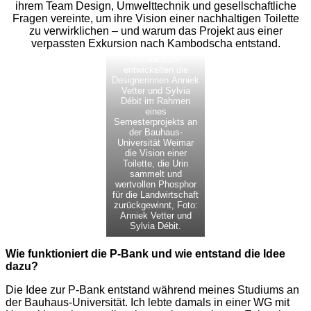
ihrem Team Design, Umwelttechnik und gesellschaftliche
Fragen vereinte, um ihre Vision einer nachhaltigen Toilette
zu verwirklichen – und warum das Projekt aus einer
verpassten Exkursion nach Kambodscha entstand.
Gemeinsam
entwickelten die
Designerinnen Anniek
Vetter und Sylvia
Débit im Rahmen
eines
Semesterprojekts an
der Bauhaus-
Universität Weimar
die Vision einer
Toilette, die Urin
sammelt und
wertvollen Phosphor
für die Landwirtschaft
zurückgewinnt, Foto:
Anniek Vetter und
Sylvia Débit.
Wie funktioniert die P-Bank und wie entstand die Idee
dazu?
Die Idee zur P-Bank entstand während meines Studiums an
der Bauhaus-Universität. Ich lebte damals in einer WG mit