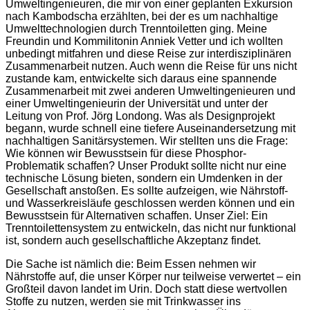
Umweltingenieuren, die mir von einer geplanten Exkursion
nach Kambodscha erzählten, bei der es um nachhaltige
Umwelttechnologien durch Trenntoiletten ging. Meine
Freundin und Kommilitonin Anniek Vetter und ich wollten
unbedingt mitfahren und diese Reise zur interdisziplinären
Zusammenarbeit nutzen. Auch wenn die Reise für uns nicht
zustande kam, entwickelte sich daraus eine spannende
Zusammenarbeit mit zwei anderen Umweltingenieuren und
einer Umweltingenieurin der Universität und unter der
Leitung von Prof. Jörg Londong. Was als Designprojekt
begann, wurde schnell eine tiefere Auseinandersetzung mit
nachhaltigen Sanitärsystemen. Wir stellten uns die Frage:
Wie können wir Bewusstsein für diese Phosphor-
Problematik schaffen? Unser Produkt sollte nicht nur eine
technische Lösung bieten, sondern ein Umdenken in der
Gesellschaft anstoßen. Es sollte aufzeigen, wie Nährstoff-
und Wasserkreisläufe geschlossen werden können und ein
Bewusstsein für Alternativen schaffen. Unser Ziel: Ein
Trenntoilettensystem zu entwickeln, das nicht nur funktional
ist, sondern auch gesellschaftliche Akzeptanz findet.
Die Sache ist nämlich die: Beim Essen nehmen wir
Nährstoffe auf, die unser Körper nur teilweise verwertet – ein
Großteil davon landet im Urin. Doch statt diese wertvollen
Stoffe zu nutzen, werden sie mit Trinkwasser ins