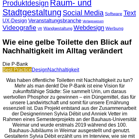
Raum- und
Produktdesign
Stadtgestaltung
Social Media
Text
Software
Veranstaltungsbranche
UX-Design
Verlagswesen
Videografie
Webdesign
Werbung
Wandgestaltung
VR
Wie eine gelbe Toilette den Blick auf
Nachhaltigkeit im Alltag verändert
Die P-Bank
Best Practice
Design
Nachhaltigkeit
Was haben öffentliche Toiletten mit Nachhaltigkeit zu tun?
Mehr als man denkt! Die P-Bank ist eine Vision für
zukunftsfähige Städte: Sie sammelt Urin, um daraus
wertvollen Phosphor zu gewinnen – ein Düngemittel, das für
unsere Landwirtschaft und somit für unsere Ernährung
essenziell ist. Das Projekt entstand aus der Zusammenarbeit
der Designerinnen Sylvia Débit und Anniek Vetter im
Rahmen eines Semesterprojekts an der Bauhaus-Universität
Weimar und wurde erstmals 2019 während des 100.
Bauhaus-Jubiläums in Weimar ausgestellt und genutzt.
Gestalterin Sylvia Débit erzählt uns im Interview, wie sie mit