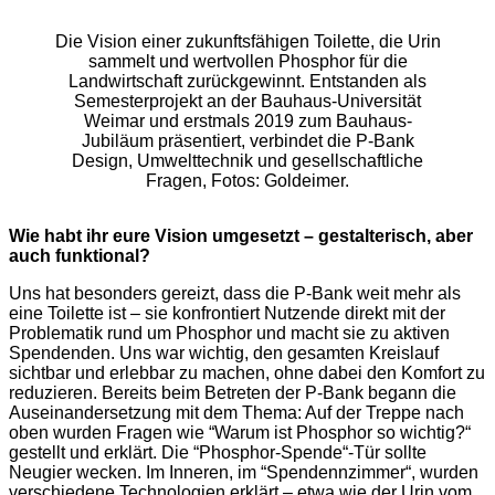
Die Vision einer zukunftsfähigen Toilette, die Urin
sammelt und wertvollen Phosphor für die
Landwirtschaft zurückgewinnt. Entstanden als
Semesterprojekt an der Bauhaus-Universität
Weimar und erstmals 2019 zum Bauhaus-
Jubiläum präsentiert, verbindet die P-Bank
Design, Umwelttechnik und gesellschaftliche
Fragen, Fotos: Goldeimer.
Wie habt ihr eure Vision umgesetzt – gestalterisch, aber
auch funktional?
Uns hat besonders gereizt, dass die P-Bank weit mehr als
eine Toilette ist – sie konfrontiert Nutzende direkt mit der
Problematik rund um Phosphor und macht sie zu aktiven
Spendenden. Uns war wichtig, den gesamten Kreislauf
sichtbar und erlebbar zu machen, ohne dabei den Komfort zu
reduzieren. Bereits beim Betreten der P-Bank begann die
Auseinandersetzung mit dem Thema: Auf der Treppe nach
oben wurden Fragen wie “Warum ist Phosphor so wichtig?“
gestellt und erklärt. Die “Phosphor-Spende“-Tür sollte
Neugier wecken. Im Inneren, im “Spendennzimmer“, wurden
verschiedene Technologien erklärt – etwa wie der Urin vom