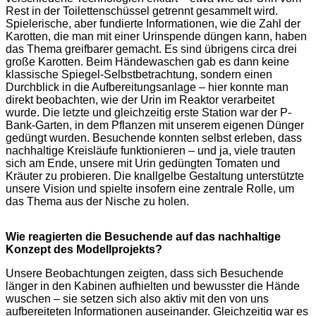
Rest in der Toilettenschüssel getrennt gesammelt wird.
Spielerische, aber fundierte Informationen, wie die Zahl der
Karotten, die man mit einer Urinspende düngen kann, haben
das Thema greifbarer gemacht. Es sind übrigens circa drei
große Karotten. Beim Händewaschen gab es dann keine
klassische Spiegel-Selbstbetrachtung, sondern einen
Durchblick in die Aufbereitungsanlage – hier konnte man
direkt beobachten, wie der Urin im Reaktor verarbeitet
wurde. Die letzte und gleichzeitig erste Station war der P-
Bank-Garten, in dem Pflanzen mit unserem eigenen Dünger
gedüngt wurden. Besuchende konnten selbst erleben, dass
nachhaltige Kreisläufe funktionieren – und ja, viele trauten
sich am Ende, unsere mit Urin gedüngten Tomaten und
Kräuter zu probieren. Die knallgelbe Gestaltung unterstützte
unsere Vision und spielte insofern eine zentrale Rolle, um
das Thema aus der Nische zu holen.
Wie reagierten die Besuchende auf das nachhaltige
Konzept des Modellprojekts?
Unsere Beobachtungen zeigten, dass sich Besuchende
länger in den Kabinen aufhielten und bewusster die Hände
wuschen – sie setzen sich also aktiv mit den von uns
aufbereiteten Informationen auseinander. Gleichzeitig war es