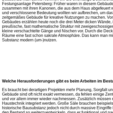
Festungsanlage Petersberg: Früher waren in diesem Gebäude 
zusammen mit ihren Kanonen, die aus dem Haus abgefeuert wu
und verschlossene Bedeutung wollten wir aufbrechen, um dar
zeitgemäßes Gebäude für kreative Nutzungen zu machen. Vo
Gebäudes erzählen heute noch die drei Meter dicken Wände, 
preußische, fast mathematische Struktur mit zweigeschossig
kleine verschachtelte Gänge und Nischen vor. Durch die De
Räume eine fast schon sakrale Atmosphäre. Das kann man mit
Substanz modern (um-)nutzen.
Welche Herausforderungen gibt es beim Arbeiten im Bes
Es braucht bei derartigen Projekten mehr Planung, Sorgfalt und
Gebäude sind oft nicht exakt vermessen, da fehlen einige Zen
und vor allem immer wieder nachmessen. Zusätzlich müssen
Haustechnik integriert werden. Große Säle brauchen beispiel
historische Bausubstanz jedoch nicht durch massive Eingriffe
den Bestand so weiterzuentwickeln, dass er funktional und na