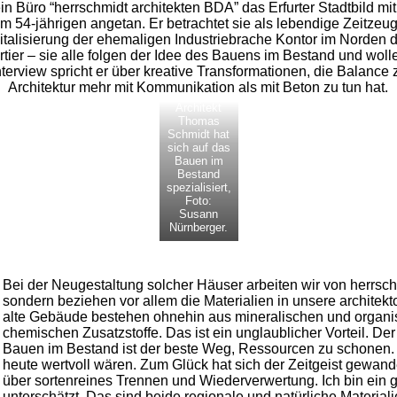
sein Büro “herrschmidt architekten BDA” das Erfurter Stadtbild m
m 54-jährigen angetan. Er betrachtet sie als lebendige Zeitze
italisierung der ehemaligen Industriebrache Kontor im Norden de
er – sie alle folgen der Idee des Bauens im Bestand und wollen
Interview spricht er über kreative Transformationen, die Balance
Architektur mehr mit Kommunikation als mit Beton zu tun hat.
Architekt
Thomas
Schmidt hat
sich auf das
Bauen im
Bestand
spezialisiert,
Foto:
Susann
Nürnberger.
Bei der Neugestaltung solcher Häuser arbeiten wir von herrsch
sondern beziehen vor allem die Materialien in unsere architekt
alte Gebäude bestehen ohnehin aus mineralischen und organ
chemischen Zusatzstoffe. Das ist ein unglaublicher Vorteil. De
Bauen im Bestand ist der beste Weg, Ressourcen zu schonen. 
n
heute wertvoll wären. Zum Glück hat sich der Zeitgeist gewande
über sortenreines Trennen und Wiederverwertung. Ich bin ein g
unterschätzt. Das sind beide regionale und natürliche Materiali