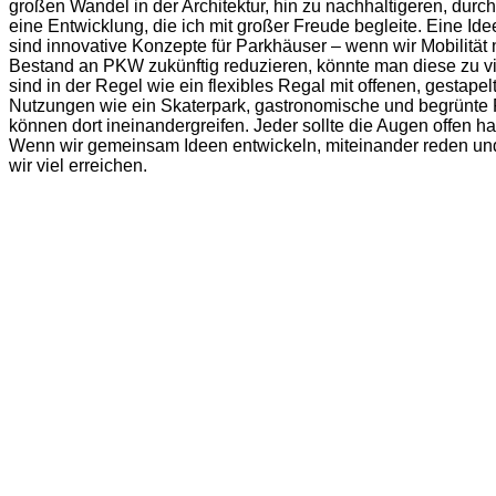
großen Wandel in der Architektur, hin zu nachhaltigeren, dur
eine Entwicklung, die ich mit großer Freude begleite. Eine Idee
sind innovative Konzepte für Parkhäuser – wenn wir Mobilitä
Bestand an PKW zukünftig reduzieren, könnte man diese zu vi
sind in der Regel wie ein flexibles Regal mit offenen, gestap
Nutzungen wie ein Skaterpark, gastronomische und begrünt
können dort ineinandergreifen. Jeder sollte die Augen offen hal
Wenn wir gemeinsam Ideen entwickeln, miteinander reden un
wir viel erreichen.