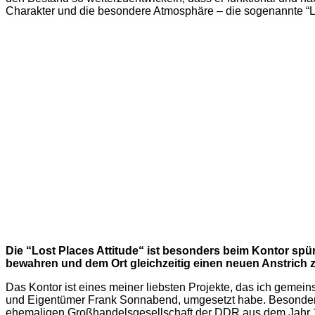
Charakter und die besondere Atmosphäre – die sogenannte “Los
Die “Lost Places Attitude“ ist besonders beim Kontor spürb
bewahren und dem Ort gleichzeitig einen neuen Anstrich 
Das Kontor ist eines meiner liebsten Projekte, das ich gem
und Eigentümer Frank Sonnabend, umgesetzt habe. Besonder
ehemaligen Großhandelsgesellschaft der DDR aus dem Jahr 19