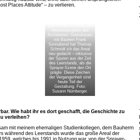
t Places Attitude“ – zu verlieren.
Das Kontor ist eines der
Herzensprojekte des
Architekten: Gemeinsam
mit Bauherr Frank
Sonnabend hat Thomas
Schmidt ich das Areal
neu gedacht – inklusive
der Spuren aus der Zeit
des Leerstands, als die
Sprayer-Szene den Ort
prägte. Diese Zeichen
der Vergangenheit sind
heute Teil der
Gestaltung, Foto:
Susann Nürnberger.
ar. Wie habt ihr es dort geschafft, die Geschichte zu
zu verleihen?
einsam mit meinem ehemaligen Studienkollegen, dem Bauherrn
s während des Leerstands wurde das große Areal der
59, welches bis 1991 in Nutzung war, von der Sprayer-