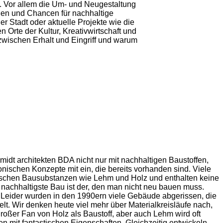
it. Vor allem die Um- und Neugestaltung
ugen und Chancen für nachhaltige
r Stadt oder aktuelle Projekte wie die
 Orte der Kultur, Kreativwirtschaft und
 zwischen Erhalt und Eingriff und warum
midt architekten BDA nicht nur mit nachhaltigen Baustoffen,
onischen Konzepte mit ein, die bereits vorhanden sind. Viele
ischen Bausubstanzen wie Lehm und Holz und enthalten keine
r nachhaltigste Bau ist der, den man nicht neu bauen muss.
Leider wurden in den 1990ern viele Gebäude abgerissen, die
lt. Wir denken heute viel mehr über Materialkreisläufe nach,
roßer Fan von Holz als Baustoff, aber auch Lehm wird oft
en mit fantastischen Eigenschaften. Gleichzeitig entwickeln