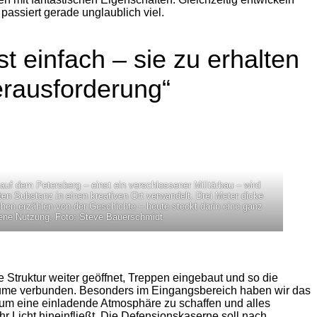
assiert gerade unglaublich viel.
t einfach – sie zu erhalten
erausforderung“
uf dem Petersberg – einst ein verschlossener Militärbau – wird
lten Substanz in einen kreativen Ort verwandelt. Drei Meter dicke
en erzählen von der Geschichte – heute steckt darin eine ganz
fene Nutzung. Foto: Steve Bauerschmidt
re Struktur weiter geöffnet, Treppen eingebaut und so die
me verbunden. Besonders im Eingangsbereich haben wir das
m eine einladende Atmosphäre zu schaffen und alles
hr Licht hineinfließt. Die Defensionskaserne soll nach