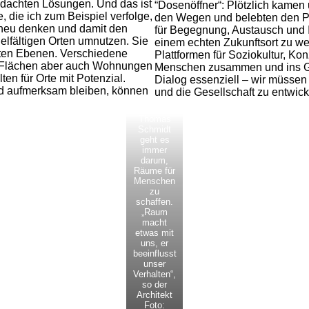
chdachten Lösungen. Und das ist
“Dosenöffner“: Plötzlich kamen
, die ich zum Beispiel verfolge,
den Wegen und belebten den Pe
t neu denken und damit den
für Begegnung, Austausch und 
elfältigen Orten umnutzen. Sie
einem echten Zukunftsort zu we
elten Ebenen. Verschiedene
Plattformen für Soziokultur, Kon
e Flächen aber auch Wohnungen
Menschen zusammen und ins Ges
ten für Orte mit Potenzial.
Dialog essenziell – wir müssen
d aufmerksam bleiben, können
und die Gesellschaft zu entwic
Thomas
Schmidt
geht es
immer
darum,
Räume für
Menschen
zu
schaffen.
„Raum
macht
etwas mit
uns, er
beeinflusst
unser
Verhalten“,
so der
Architekt
Foto: