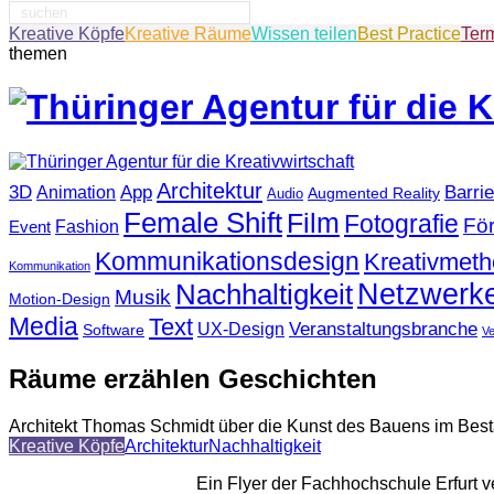
Suche
nach:
Kreative Köpfe
Kreative Räume
Wissen teilen
Best Practice
Ter
themen
Architektur
3D
App
Barrie
Animation
Augmented Reality
Audio
Female Shift
Film
Fotografie
Fö
Fashion
Event
Kommunikationsdesign
Kreativmet
Kommunikation
Netzwerk
Nachhaltigkeit
Musik
Motion-Design
Media
Text
Veranstaltungsbranche
UX-Design
Software
V
Räume erzählen Geschichten
Architekt Thomas Schmidt über die Kunst des Bauens im Bes
Kreative Köpfe
Architektur
Nachhaltigkeit
Ein Flyer der Fachhochschule Erfurt 