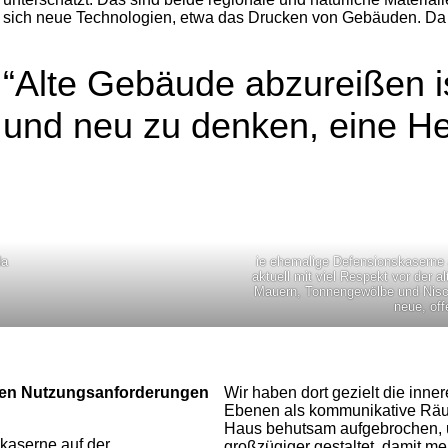
sich neue Technologien, etwa das Drucken von Gebäuden. Da p
“Alte Gebäude abzureißen is
und neu zu denken, eine H
da
ie ehemalige Defensionskaserne a
aktuell mit viel Respekt vor der a
Mauern, Tonnengewölbe und Nisch
neue, of
ernen Nutzungsanforderungen
Wir haben dort gezielt die inne
Ebenen als kommunikative Räu
Haus behutsam aufgebrochen, u
kaserne auf der
großzügiger gestaltet, damit me