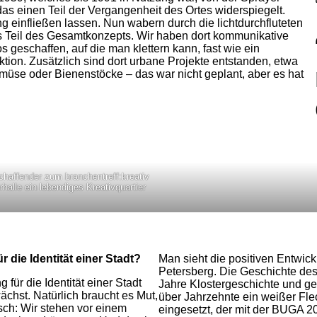
as einen Teil der Vergangenheit des Ortes widerspiegelt.
g einfließen lassen. Nun wabern durch die lichtdurchfluteten
als Teil des Gesamtkonzepts. Wir haben dort kommunikative
geschaffen, auf die man klettern kann, fast wie ein
ktion. Zusätzlich sind dort urbane Projekte entstanden, etwa
müse oder Bienenstöcke – das war nicht geplant, aber es hat
chaffender zum branchentreff:kreativ
halle ein lebendiges Kreativquartier
 die Identität einer Stadt?
Man sieht die positiven Entwic
Petersberg. Die Geschichte des
ür die Identität einer Stadt
Jahre Klostergeschichte und ge
ächst. Natürlich braucht es Mut,
über Jahrzehnte ein weißer Flec
isch: Wir stehen vor einem
eingesetzt, der mit der BUGA 20