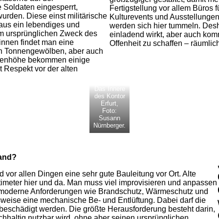
Soldaten eingesperrt,
Fertigstellung vor allem Büros 
rden. Diese einst militärische
Kulturevents und Ausstellunge
aus ein lebendiges und
werden sich hier tummeln. Desha
m ursprünglichen Zweck des
einladend wirkt, aber auch kom
innen findet man eine
Offenheit zu schaffen – räumlic
en Tonnengewölben, aber auch
ckenhöhe bekommen einige
 Respekt vor der alten
Das Innere
des Kontor
Erfurt,
Foto:
Susann
Nürnberger.
tand?
 vor allen Dingen eine sehr gute Bauleitung vor Ort. Alte
timeter hier und da. Man muss viel improvisieren und anpassen
 moderne Anforderungen wie Brandschutz, Wärmeschutz und
sweise eine mechanische Be- und Entlüftung. Dabei darf die
 beschädigt werden. Die größte Herausforderung besteht darin,
chhaltig nutzbar wird, ohne aber seinen ursprünglichen