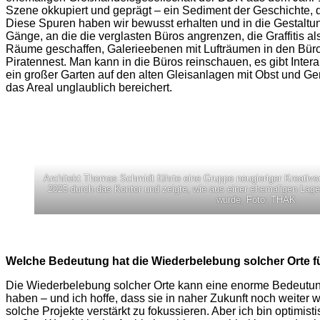
Szene okkupiert und geprägt – ein Sediment der Geschichte, d
Diese Spuren haben wir bewusst erhalten und in die Gestaltun
Gänge, an die die verglasten Büros angrenzen, die Graffitis 
Räume geschaffen, Galerieebenen mit Lufträumen in den Büros 
Piratennest. Man kann in die Büros reinschauen, es gibt Intera
ein großer Garten auf den alten Gleisanlagen mit Obst und Ge
das Areal unglaublich bereichert.
Architekt Thomas Schmidt führte eine Gruppe neugieriger Kreativs
2025 durch das Kontor und zeigte, wie aus einer ehemaligen Lager
wurde, Foto: THAK.
Welche Bedeutung hat die Wiederbelebung solcher Orte für
Die Wiederbelebung solcher Orte kann eine enorme Bedeutung f
haben – und ich hoffe, dass sie in naher Zukunft noch weiter w
solche Projekte verstärkt zu fokussieren. Aber ich bin optimist