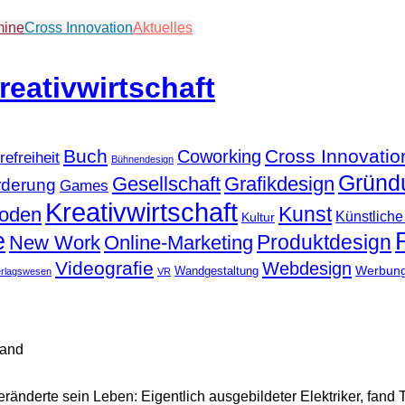
mine
Cross Innovation
Aktuelles
Buch
Cross Innovatio
Coworking
refreiheit
Bühnendesign
Gründ
Gesellschaft
Grafikdesign
rderung
Games
Kreativwirtschaft
Kunst
hoden
Künstliche 
Kultur
e
Produktdesign
New Work
Online-Marketing
Videografie
Webdesign
Werbun
Wandgestaltung
erlagswesen
VR
tand
veränderte sein Leben: Eigentlich ausgebildeter Elektriker, fa