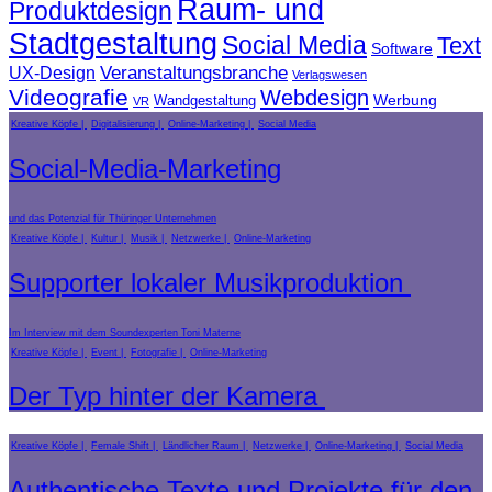
Raum- und
Produktdesign
Stadtgestaltung
Social Media
Text
Software
Veranstaltungsbranche
UX-Design
Verlagswesen
Videografie
Webdesign
Werbung
Wandgestaltung
VR
Kreative Köpfe
Digitalisierung
Online-Marketing
Social Media
Social-Media-Marketing
und das Potenzial für Thüringer Unternehmen
Kreative Köpfe
Kultur
Musik
Netzwerke
Online-Marketing
Supporter lokaler Musikproduktion
Im Interview mit dem Soundexperten Toni Materne
Kreative Köpfe
Event
Fotografie
Online-Marketing
Der Typ hinter der Kamera
Kreative Köpfe
Female Shift
Ländlicher Raum
Netzwerke
Online-Marketing
Social Media
Authentische Texte und Projekte für den