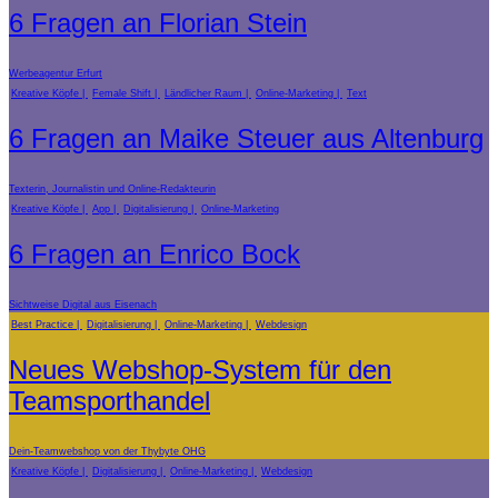
6 Fragen an Florian Stein
Werbeagentur Erfurt
Kreative Köpfe
Female Shift
Ländlicher Raum
Online-Marketing
Text
6 Fragen an Maike Steuer aus Altenburg
Texterin, Journalistin und Online-Redakteurin
Kreative Köpfe
App
Digitalisierung
Online-Marketing
6 Fragen an Enrico Bock
Sichtweise Digital aus Eisenach
Best Practice
Digitalisierung
Online-Marketing
Webdesign
Neues Webshop-System für den
Teamsporthandel
Dein-Teamwebshop von der Thybyte OHG
Kreative Köpfe
Digitalisierung
Online-Marketing
Webdesign