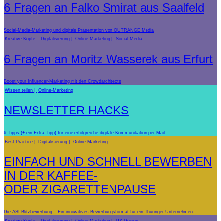
6 Fragen an Falko Smirat aus Saalfeld
Social-Media-Marketing und digitale Präsentation von OUTRANGE Media
Kreative Köpfe
Digitalisierung
Online-Marketing
Social Media
6 Fragen an Moritz Wasserek aus Erfurt
Boost your Influencer-Marketing mit den Crowdarchitects
Wissen teilen
Online-Marketing
NEWSLETTER HACKS
6 Tipps (+ ein Extra-Tipp) für eine erfolgreiche digitale Kommunikation per Mail
Best Practice
Digitalisierung
Online-Marketing
EINFACH UND SCHNELL BEWERBEN
IN DER KAFFEE-
ODER ZIGARETTENPAUSE
Die ASI-Blitzbewerbung – Ein innovatives Bewerbungsformat für ein Thüringer Unternehmen
Kreative Köpfe
Digitalisierung
Online-Marketing
UX-Design