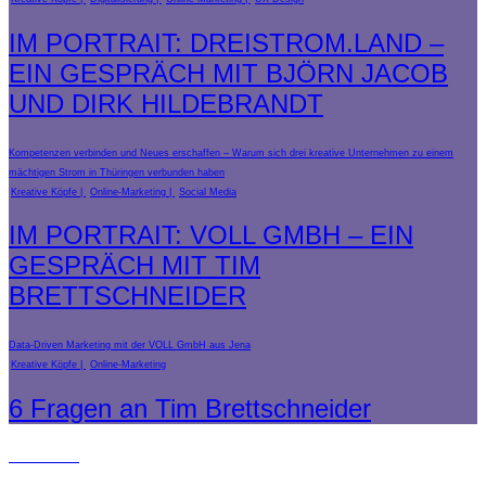
IM PORTRAIT: DREISTROM.LAND –
EIN GESPRÄCH MIT BJÖRN JACOB
UND DIRK HILDEBRANDT
Kompetenzen verbinden und Neues erschaffen – Warum sich drei kreative Unternehmen zu einem
mächtigen Strom in Thüringen verbunden haben
Kreative Köpfe
Online-Marketing
Social Media
IM PORTRAIT: VOLL GMBH – EIN
GESPRÄCH MIT TIM
BRETTSCHNEIDER
Data-Driven Marketing mit der VOLL GmbH aus Jena
Kreative Köpfe
Online-Marketing
6 Fragen an Tim Brettschneider
Förderer: