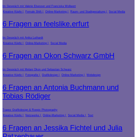
Im Gespräch mit Valerie Elsesser und Franciska Wollwert
Kreative Köpfe
Female Shift
Online-Marketing
Raum- und Stadtgestaltung
Social Media
6 Fragen an feelslike.erfurt
Im Gespräch mit Anika Luthardt
Kreative Köpfe
Online-Marketing
Social Media
6 Fragen an Okon Schwarz GmbH
Im Gespräch mit Melani Okon und Sebastian Schwarz
Kreative Köpfe
Fotografie
Grafikdesign
Online-Marketing
Webdesign
6 Fragen an Antonia Buchmann und
Tobias Rödiger
Trapez Grafikdesign & Roepix Photography
Kreative Köpfe
Netzwerke
Online-Marketing
Social Media
Text
6 Fragen an Jessika Fichtel und Julia
Patzenhauer