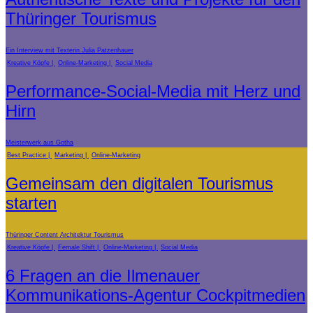
Thüringer Tourismus
Ein Interview mit Texterin Julia Patzenhauer
Kreative Köpfe
Online-Marketing
Social Media
Performance-Social-Media mit Herz und
Hirn
Meisterwerk aus Gotha
Best Practice
Marketing
Online-Marketing
Gemeinsam den digitalen Tourismus
starten
Thüringer Content Architektur Tourismus
Kreative Köpfe
Female Shift
Online-Marketing
Social Media
6 Fragen an die Ilmenauer
Kommunikations-Agentur Cockpitmedien