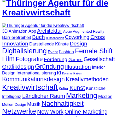
Architektur
3D
App
Animation
Augmented Reality
Audio
Buch
Cross
Coworking
Barrierefreiheit
Bühnendesign
Innovation
Design
Darstellende Künste
Digitalisierung
Female Shift
Fashion
Event
Film
Fotografie
Gesellschaft
Förderung
Games
Gründung
Grafikdesign
Illustration
Interior
KI
Internationalisierung
Design
Kommunikation
Kommunikationsdesign
Kreativmethoden
Kreativwirtschaft
Kunst
Künstliche
Kultur
Marketing
Ländlicher Raum
Medien
Intelligenz
Nachhaltigkeit
Musik
Motion-Design
Netzwerke
New Work
Online-Marketing