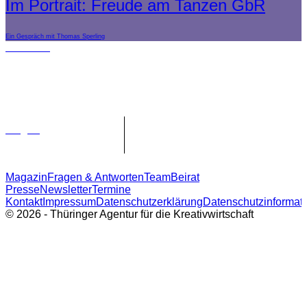
Im Portrait: Freude am Tanzen GbR
Ein Gespräch mit Thomas Sperling
Förderer:
Träger:
Magazin
Fragen & Antworten
Team
Beirat
Presse
Newsletter
Termine
Kontakt
Impressum
Datenschutzerklärung
Datenschutzinformat
© 2026 - Thüringer Agentur für die Kreativwirtschaft