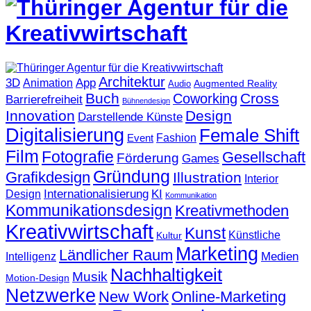
Architektur
3D
App
Animation
Augmented Reality
Audio
Buch
Cross
Coworking
Barrierefreiheit
Bühnendesign
Innovation
Design
Darstellende Künste
Digitalisierung
Female Shift
Fashion
Event
Film
Fotografie
Gesellschaft
Förderung
Games
Gründung
Grafikdesign
Illustration
Interior
KI
Internationalisierung
Design
Kommunikation
Kommunikationsdesign
Kreativmethoden
Kreativwirtschaft
Kunst
Künstliche
Kultur
Marketing
Ländlicher Raum
Medien
Intelligenz
Nachhaltigkeit
Musik
Motion-Design
Netzwerke
New Work
Online-Marketing