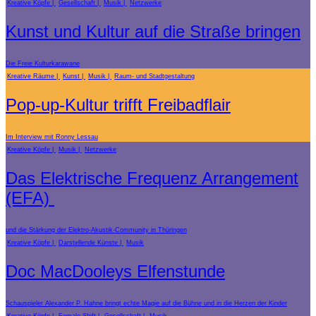
Kreative Köpfe
Gesellschaft
Musik
Netzwerke
Kunst und Kultur auf die Straße bringen
Die Freie Kulturkarawane
Kreative Räume
Kunst
Musik
Raum- und Stadtgestaltung
Pop-up-Kultur trifft Freibadflair
Im Interview mit Ronny Lessau
Kreative Köpfe
Musik
Netzwerke
Das Elektrische Frequenz Arrangement
(EFA)
und die Stärkung der Elektro-Akustik-Community in Thüringen
Kreative Köpfe
Darstellende Künste
Musik
Doc MacDooleys Elfenstunde
Schauspieler Alexander P. Hahne bringt echte Magie auf die Bühne und in die Herzen der Kinder
Kreative Köpfe
Female Shift
Gesellschaft
Musik