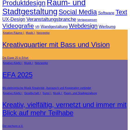
Raum- und
Produktdesign
Stadtgestaltung
Social Media
Text
Software
Veranstaltungsbranche
UX-Design
Verlagswesen
Videografie
Webdesign
Werbung
Wandgestaltung
VR
Kreative Räume
Musik
Netzwerke
Kreativquartier mit Bass und Vision
Die Etage 20 in Erfurt
Kreative Köpfe
Musik
Netzwerke
EFA 2025
Wo elektronische Musik Kreativität, Austausch und Kooperation verbindet
Kreative Köpfe
Gesellschaft
Kunst
Musik
Raum- und Stadtgestaltung
Kreativ, vielfältig, vernetzt und immer mit
Blick auf mehr Teilhabe
Der nochson e.V.