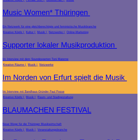
Music Women* Thüringen
Ein Netzwerk für eine gleichberechtigte und feministische Musikbranche
Kreative Köpfe
Kultur
Musik
Netzwerke
Online-Marketing
Supporter lokaler Musikproduktion
Im Interview mit dem Soundexperten Toni Materne
Kreative Räume
Musik
Netzwerke
Im Norden von Erfurt spielt die Musik
Im Interview mit Bandhaus-Gründer Paul Posse
Kreative Köpfe
Musik
Raum- und Stadtgestaltung
BLAUMACHEN FESTIVAL
Neue Wege für die Thüringer Musikwirtschaft
Kreative Köpfe
Musik
Veranstaltungsbranche