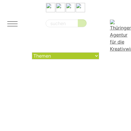
Suche
nach: