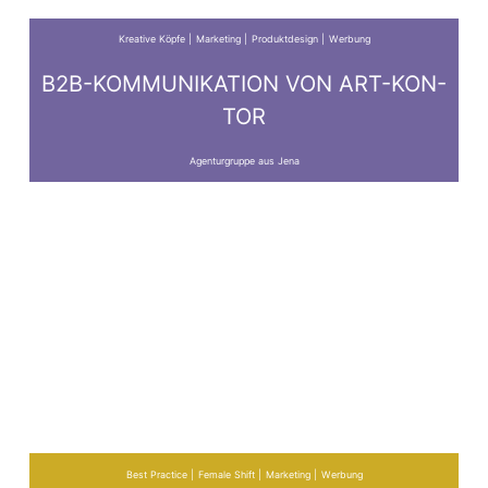
Kreative Köpfe
Marketing
Produktdesign
Werbung
B2B-KOMMUNIKATION VON ART-KON-
TOR
Agenturgruppe aus Jena
Best Practice
Female Shift
Marketing
Werbung