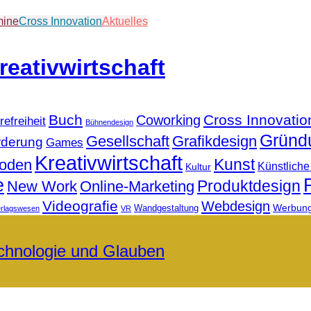
mine
Cross Innovation
Aktuelles
Buch
Cross Innovatio
Coworking
refreiheit
Bühnendesign
Gründ
Gesellschaft
Grafikdesign
rderung
Games
Kreativwirtschaft
Kunst
hoden
Künstliche 
Kultur
e
Produktdesign
New Work
Online-Marketing
Videografie
Webdesign
Werbun
Wandgestaltung
erlagswesen
VR
echnologie und Glauben