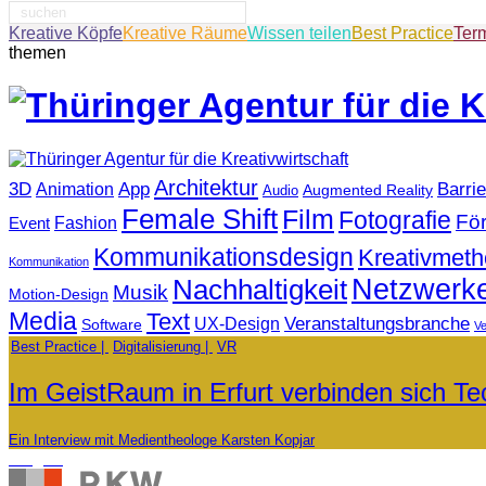
Suche
nach:
Kreative Köpfe
Kreative Räume
Wissen teilen
Best Practice
Ter
themen
Architektur
3D
App
Barrie
Animation
Augmented Reality
Audio
Female Shift
Film
Fotografie
Fö
Fashion
Event
Kommunikationsdesign
Kreativmet
Kommunikation
Netzwerk
Nachhaltigkeit
Musik
Motion-Design
Media
Text
Veranstaltungsbranche
UX-Design
Software
V
Best Practice
Digitalisierung
VR
Im GeistRaum in Erfurt verbinden sich T
Ein Interview mit Medientheologe Karsten Kopjar
Träger: