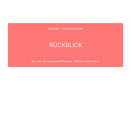
Aktuelles
Kreativwirtschaft
RÜCKBLICK
Das war der branchentreff:kreativ 2025 im Kontor Erfurt