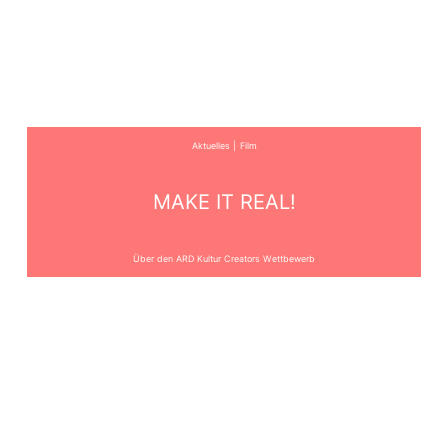
Aktuelles
Film
MAKE IT REAL!
Über den ARD Kultur Creators Wettbewerb