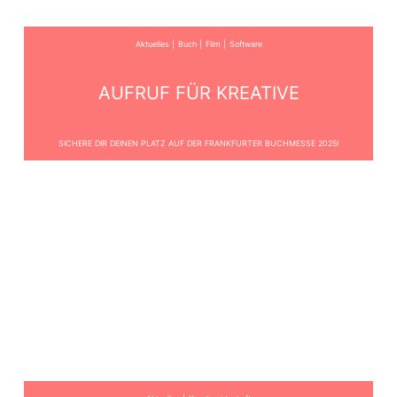
Aktuelles
Buch
Film
Software
AUFRUF FÜR KREATIVE
SICHERE DIR DEINEN PLATZ AUF DER FRANKFURTER BUCHMESSE 2025!