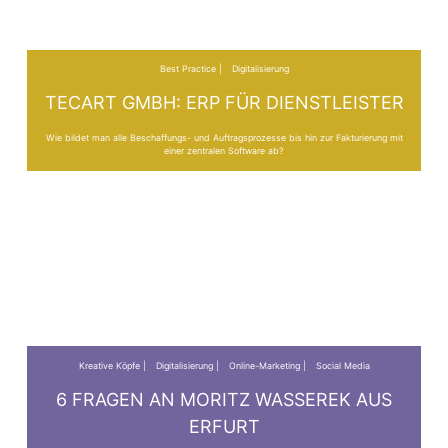
Best Practice
Digitalisierung
TECART GMBH: ERP FÜR DIENSTLEISTER
Wie bildet man alle Beschaffungs- und Auftragsprozesse bis hin zur Fakturierung mit
einer zentralen Software ab?
Kreative Köpfe
Digitalisierung
Online-Marketing
Social Media
6 FRAGEN AN MORITZ WASSEREK AUS
ERFURT