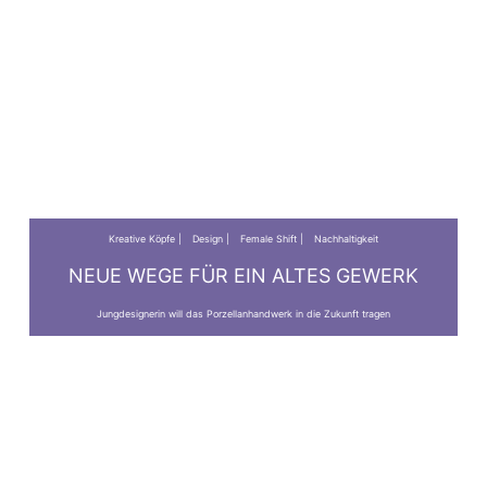
Kreative Köpfe
Design
Female Shift
Nachhaltigkeit
NEUE WEGE FÜR EIN ALTES GEWERK
Jungdesignerin will das Porzellanhandwerk in die Zukunft tragen