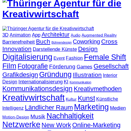
Architektur
3D
App
Animation
Augmented Reality
Audio
Buch
Cross
Coworking
Barrierefreiheit
Bühnendesign
Innovation
Design
Darstellende Künste
Digitalisierung
Female Shift
Fashion
Event
Film
Fotografie
Gesellschaft
Förderung
Games
Gründung
Grafikdesign
Illustration
Interior
KI
Internationalisierung
Design
Kommunikation
Kommunikationsdesign
Kreativmethoden
Kreativwirtschaft
Kunst
Künstliche
Kultur
Marketing
Ländlicher Raum
Medien
Intelligenz
Nachhaltigkeit
Musik
Motion-Design
Netzwerke
New Work
Online-Marketing