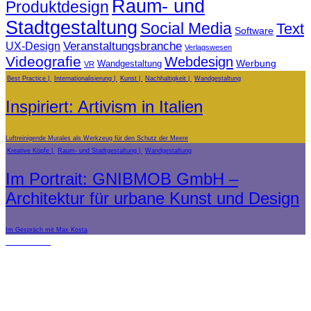
Raum- und
Produktdesign
Stadtgestaltung
Social Media
Text
Software
Veranstaltungsbranche
UX-Design
Verlagswesen
Videografie
Webdesign
Werbung
Wandgestaltung
VR
Best Practice
Internationalisierung
Kunst
Nachhaltigkeit
Wandgestaltung
Inspiriert: Artivism in Italien
Luftreinigende Murales als Werkzeug für den Schutz der Meere
Kreative Köpfe
Raum- und Stadtgestaltung
Wandgestaltung
Im Portrait: GNIBMOB GmbH –
Architektur für urbane Kunst und Design
Im Gespräch mit Max Kosta
Förderer: