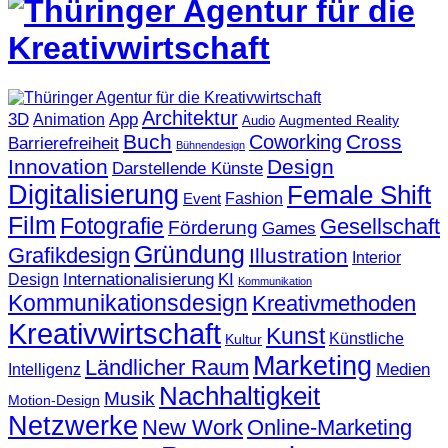
Architektur
3D
App
Animation
Augmented Reality
Audio
Buch
Cross
Coworking
Barrierefreiheit
Bühnendesign
Innovation
Design
Darstellende Künste
Digitalisierung
Female Shift
Fashion
Event
Film
Fotografie
Gesellschaft
Förderung
Games
Gründung
Grafikdesign
Illustration
Interior
KI
Internationalisierung
Design
Kommunikation
Kommunikationsdesign
Kreativmethoden
Kreativwirtschaft
Kunst
Künstliche
Kultur
Marketing
Ländlicher Raum
Medien
Intelligenz
Nachhaltigkeit
Musik
Motion-Design
Netzwerke
New Work
Online-Marketing