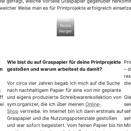
view gefragt, welche Vorteile Graspapier gegenüber herkömm
welcher Weise man es für Printprojekte erfolgreich einsetz
Foto:
Nicole
Nerger
Wie bist du auf Graspapier für deine Printprojekte
Pri
on
gestoßen und warum arbeitest du damit?
– d
re
Vor circa vier Jahren begab ich mich auf die Suche
die
s
nach nachhaltigem Papier für eine von mir geplante
ff
und eigens produzierte Schreibwarenkollektion von
Gle
ei
sym.organizer, die ich über meinen
Online-
sei
Shop
vertreibe. Im Internet bin ich dann erstmals auf
seh
Graspapier und die Nutzungspotenziale gestoßen
seh
-
und war sofort begeistert. Vom feinen Papier bis hin
Min