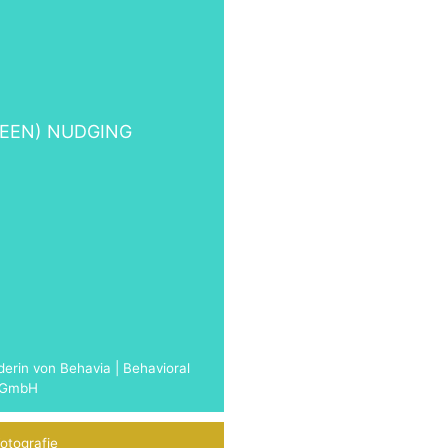
REEN) NUDGING
derin von Behavia | Behavioral
s GmbH
otografie