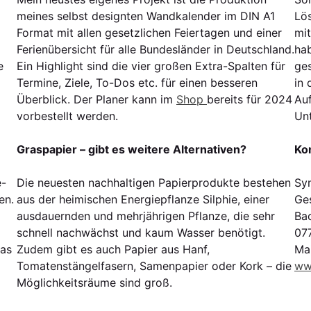
meines selbst designten Wandkalender im DIN A1
Lös
Format mit allen gesetzlichen Feiertagen und einer
mi
Ferienübersicht für alle Bundesländer in Deutschland.
hab
e
Ein Highlight sind die vier großen Extra-Spalten für
ge
Termine, Ziele, To-Dos etc. für einen besseren
in
Überblick. Der Planer kann im
Shop
bereits für 2024
Au
vorbestellt werden.
Unt
Graspapier – gibt es weitere Alternativen?
Ko
e-
Die neuesten nachhaltigen Papierprodukte bestehen
Sy
en.
aus der heimischen Energiepflanze Silphie, einer
Ges
ausdauernden und mehrjährigen Pflanze, die sehr
Ba
schnell nachwächst und kaum Wasser benötigt.
07
Das
Zudem gibt es auch Papier aus Hanf,
Ma
Tomatenstängelfasern, Samenpapier oder Kork – die
ww
Möglichkeitsräume sind groß.