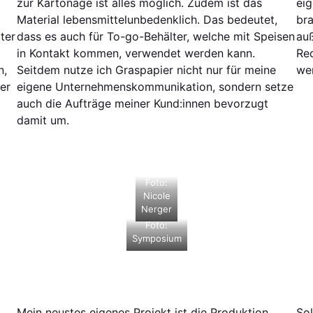
zur Kartonage ist alles möglich. Zudem ist das
eig
Material lebensmittelunbedenklich. Das bedeutet,
bra
ter
dass es auch für To-go-Behälter, welche mit Speisen
au
in Kontakt kommen, verwendet werden kann.
Rec
n,
Seitdem nutze ich Graspapier nicht nur für meine
we
er
eigene Unternehmenskommunikation, sondern setze
auch die Aufträge meiner Kund:innen bevorzugt
damit um.
Foto:
Nicole
Nerger
Foto:
Symposium
Mein neustes eigenes Projekt ist die Produktion
Sol