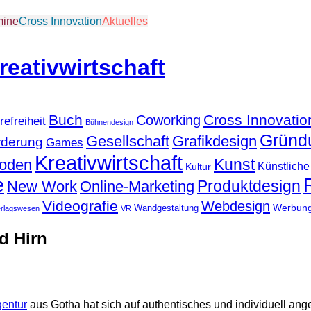
mine
Cross Innovation
Aktuelles
Buch
Cross Innovatio
Coworking
refreiheit
Bühnendesign
Gründ
Gesellschaft
Grafikdesign
rderung
Games
Kreativwirtschaft
Kunst
hoden
Künstliche 
Kultur
e
Produktdesign
New Work
Online-Marketing
Videografie
Webdesign
Werbun
Wandgestaltung
erlagswesen
VR
d Hirn
gentur
aus Gotha hat sich auf authentisches und individuell an