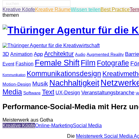
Suche
nach:
Kreative Köpfe
Kreative Räume
Wissen teilen
Best Practice
Ter
themen
Architektur
3D
App
Barrie
Animation
Augmented Reality
Audio
Female Shift
Film
Fotografie
Fö
Fashion
Event
Kommunikationsdesign
Kreativmet
Kommunikation
Netzwerk
Nachhaltigkeit
Musik
Motion-Design
Media
Text
Veranstaltungsbranche
UX-Design
Software
V
Performance-Social-Media mit Herz un
Meisterwerk aus Gotha
Kreative Köpfe
Online-Marketing
Social Media
Die
Meisterwerk Social Media A