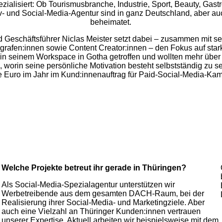
ezialisiert: Ob Tourismusbranche, Industrie, Sport, Beauty, Gast
v- und Social-Media-Agentur sind in ganz Deutschland, aber au
beheimatet.
 Geschäftsführer Niclas Meister setzt dabei – zusammen mit s
rafen:innen sowie Content Creator:innen – den Fokus auf starke
in seinem Workspace in Gotha getroffen und wollten mehr über
en, worin seine persönliche Motivation besteht selbstständig zu 
 Euro im Jahr im Kund:innenauftrag für Paid-Social-Media-Ka
Welche Projekte betreut ihr gerade in Thüringen?
Als Social-Media-Spezialagentur unterstützen wir
Werbetreibende aus dem gesamten DACH-Raum, bei der
Realisierung ihrer Social-Media- und Marketingziele. Aber
auch eine Vielzahl an Thüringer Kunden:innen vertrauen
unserer Expertise. Aktuell arbeiten wir beispielsweise mit dem