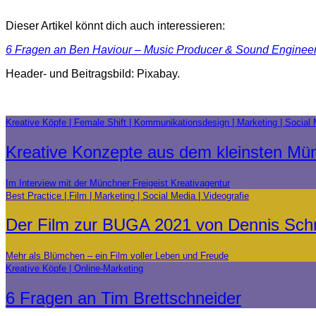
Dieser Artikel könnt dich auch interessieren:
6 Fragen an Ben Haviour – Music Producer & Sound Enginee
Header- und Beitragsbild: Pixabay.
Kreative Köpfe
Female Shift
Kommunikationsdesign
Marketing
Social 
Kreative Konzepte aus dem kleinsten M
Im Interview mit der Münchner Freigeist Kreativagentur
Best Practice
Film
Marketing
Social Media
Videografie
Der Film zur BUGA 2021 von Dennis Sch
Mehr als Blümchen – ein Film voller Leben und Freude
Kreative Köpfe
Online-Marketing
6 Fragen an Tim Brettschneider