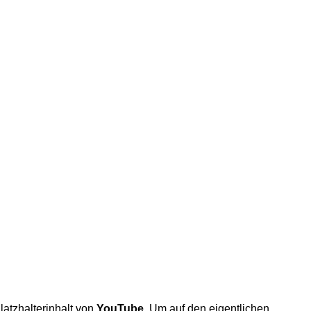
atzhalterinhalt von
YouTube
. Um auf den eigentlichen