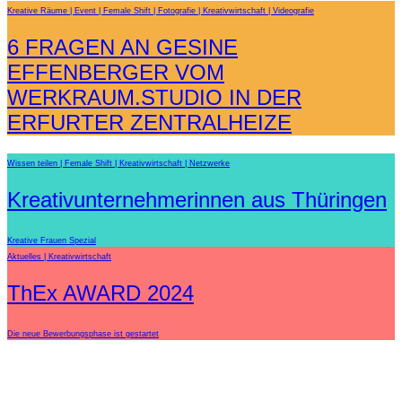
Kreative Räume
Event
Female Shift
Fotografie
Kreativwirtschaft
Videografie
6 FRAGEN AN GESINE
EFFENBERGER VOM
WERKRAUM.STUDIO IN DER
ERFURTER ZENTRALHEIZE
Wissen teilen
Female Shift
Kreativwirtschaft
Netzwerke
Kreativunternehmerinnen aus Thüringen
Kreative Frauen Spezial
Aktuelles
Kreativwirtschaft
ThEx AWARD 2024
Die neue Bewerbungsphase ist gestartet