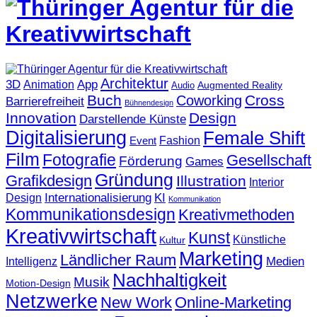
Architektur
3D
App
Animation
Augmented Reality
Audio
Buch
Cross
Coworking
Barrierefreiheit
Bühnendesign
Innovation
Design
Darstellende Künste
Digitalisierung
Female Shift
Fashion
Event
Film
Fotografie
Gesellschaft
Förderung
Games
Gründung
Grafikdesign
Illustration
Interior
KI
Internationalisierung
Design
Kommunikation
Kommunikationsdesign
Kreativmethoden
Kreativwirtschaft
Kunst
Künstliche
Kultur
Marketing
Ländlicher Raum
Medien
Intelligenz
Nachhaltigkeit
Musik
Motion-Design
Netzwerke
New Work
Online-Marketing