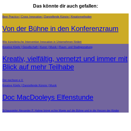
Das könnte dir auch gefallen:
Best Practice
Cross Innovation
Darstellende Künste
Kreativmethoden
Von der Bühne in den Konferenzraum
Wie künstlerische Intervention Innovation in Unternehmen fördert
Kreative Köpfe
Gesellschaft
Kunst
Musik
Raum- und Stadtgestaltung
Kreativ, vielfältig, vernetzt und immer mit
Blick auf mehr Teilhabe
Der nochson e.V.
Kreative Köpfe
Darstellende Künste
Musik
Doc MacDooleys Elfenstunde
Schauspieler Alexander P. Hahne bringt echte Magie auf die Bühne und in die Herzen der Kinder