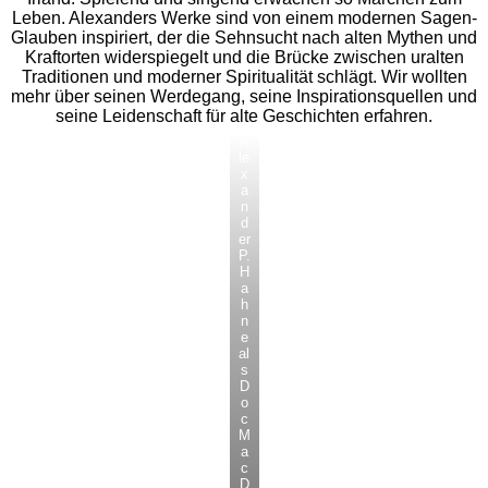
Leben. Alexanders Werke sind von einem modernen Sagen-
Glauben inspiriert, der die Sehnsucht nach alten Mythen und
Kraftorten widerspiegelt und die Brücke zwischen uralten
Traditionen und moderner Spiritualität schlägt. Wir wollten
mehr über seinen Werdegang, seine Inspirationsquellen und
seine Leidenschaft für alte Geschichten erfahren.
A
le
x
a
n
d
er
P.
H
a
h
n
e
al
s
D
o
c
M
a
c
D