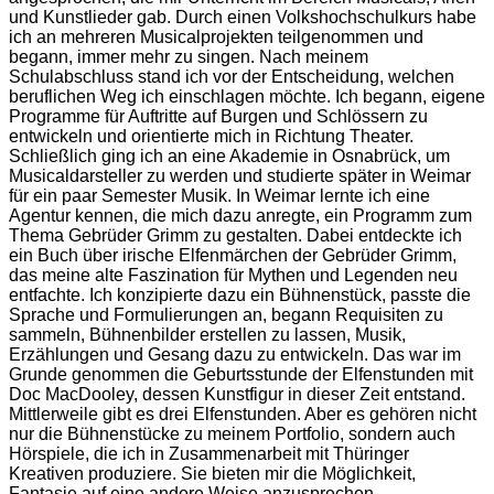
und Kunstlieder gab. Durch einen Volkshochschulkurs habe
ich an mehreren Musicalprojekten teilgenommen und
begann, immer mehr zu singen. Nach meinem
Schulabschluss stand ich vor der Entscheidung, welchen
beruflichen Weg ich einschlagen möchte. Ich begann, eigene
Programme für Auftritte auf Burgen und Schlössern zu
entwickeln und orientierte mich in Richtung Theater.
Schließlich ging ich an eine Akademie in Osnabrück, um
Musicaldarsteller zu werden und studierte später in Weimar
für ein paar Semester Musik. In Weimar lernte ich eine
Agentur kennen, die mich dazu anregte, ein Programm zum
Thema Gebrüder Grimm zu gestalten. Dabei entdeckte ich
ein Buch über irische Elfenmärchen
der Gebrüder Grimm,
das meine alte Faszination für Mythen und Legenden neu
entfachte. Ich konzipierte dazu ein Bühnenstück, passte die
Sprache und Formulierungen an, begann Requisiten zu
sammeln, Bühnenbilder erstellen zu lassen, Musik,
Erzählungen und Gesang dazu zu entwickeln. Das war im
Grunde genommen die Geburtsstunde der Elfenstunden mit
Doc MacDooley, dessen Kunstfigur in dieser Zeit entstand.
Mittlerweile gibt es drei Elfenstunden. Aber es gehören nicht
nur die Bühnenstücke zu meinem Portfolio, sondern auch
Hörspiele, die ich in Zusammenarbeit mit Thüringer
Kreativen produziere. Sie bieten mir die Möglichkeit,
Fantasie auf eine andere Weise anzusprechen.