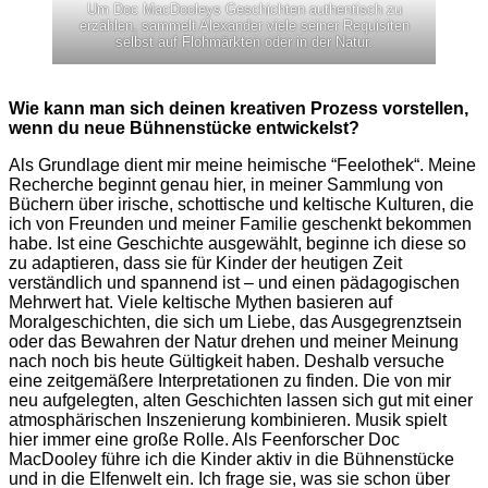
Um Doc MacDooleys Geschichten authentisch zu
erzählen, sammelt Alexander viele seiner Requisiten
selbst auf Flohmärkten oder in der Natur.
Wie kann man sich deinen kreativen Prozess vorstellen,
wenn du neue Bühnenstücke entwickelst?
Als Grundlage dient mir meine heimische “Feelothek“. Meine
Recherche beginnt genau hier, in meiner Sammlung von
Büchern über irische, schottische und keltische Kulturen, die
ich von Freunden und meiner Familie geschenkt bekommen
habe. Ist eine Geschichte ausgewählt, beginne ich diese so
zu adaptieren, dass sie für Kinder der heutigen Zeit
verständlich und spannend ist – und einen pädagogischen
Mehrwert hat. Viele keltische Mythen basieren auf
Moralgeschichten, die sich um Liebe, das Ausgegrenztsein
oder das Bewahren der Natur drehen und meiner Meinung
nach noch bis heute Gültigkeit haben. Deshalb versuche
eine zeitgemäßere Interpretationen zu finden. Die von mir
neu aufgelegten, alten Geschichten lassen sich gut mit einer
atmosphärischen Inszenierung kombinieren. Musik spielt
hier immer eine große Rolle. Als Feenforscher Doc
MacDooley führe ich die Kinder aktiv in die Bühnenstücke
und in die Elfenwelt ein. Ich frage sie, was sie schon über