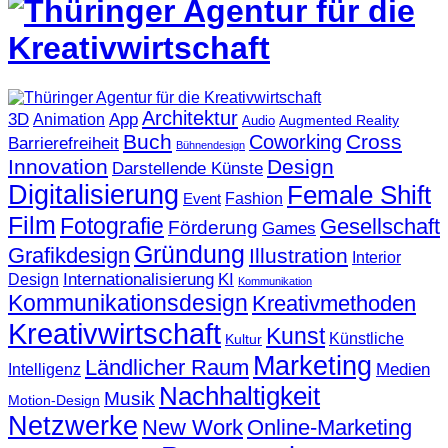
Architektur
3D
App
Animation
Augmented Reality
Audio
Buch
Cross
Coworking
Barrierefreiheit
Bühnendesign
Innovation
Design
Darstellende Künste
Digitalisierung
Female Shift
Fashion
Event
Film
Fotografie
Gesellschaft
Förderung
Games
Gründung
Grafikdesign
Illustration
Interior
KI
Internationalisierung
Design
Kommunikation
Kommunikationsdesign
Kreativmethoden
Kreativwirtschaft
Kunst
Künstliche
Kultur
Marketing
Ländlicher Raum
Medien
Intelligenz
Nachhaltigkeit
Musik
Motion-Design
Netzwerke
New Work
Online-Marketing