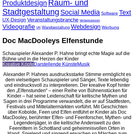
Raum- und
Produktdesign
Stadtgestaltung
Social Media
Text
Software
Veranstaltungsbranche
UX-Design
Verlagswesen
Videografie
Webdesign
Werbung
Wandgestaltung
VR
Doc MacDooleys Elfenstunde
Schauspieler Alexander P. Hahne bringt echte Magie auf die
Bühne und in die Herzen der Kinder
Kreative Köpfe
Darstellende Künste
Musik
Alexander P. Hahnes ausdrucksstarke Stimme ermöglicht es
dem vielseitigen Schauspieler und Sänger, Texte lebendig
und eindrucksvoll zu interpretieren. Der kreative Kopf hinter
den „Elfenstunden“ – einer Reihe von Bühnenstücken für
Kinder – hat seine Leidenschaft für keltische Mythen und
Sagen in drei Programme verwandelt, die er auf Stadtfesten,
Festivals und Mittelaltermärkten vorführt. Mit Geschichten
über Kobolde, Feen und Elfen entführt er Kinder als Doc
MacDooley, berühmter Elfen- und Feenforscher, Mythen- und
Legendenjäger, in die keltische Anderswelt zu den
Feenrittern in Schottland und geheimnisvollen Orten in
Irland. Spielend und singend erwachen so Märchen zum