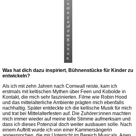
o
ol
e
y
a
uf
d
er
B
ü
h
n
e.
Was hat dich dazu inspiriert, Bühnenstücke für Kinder zu
entwickeln?
Als ich mit zehn Jahren nach Cornwall reiste, kam ich
erstmals mit keltischen Mythen über Feen und Kobolde in
Kontakt, die mich sehr faszinierten. Filme wie Robin Hood
und das mittelalterliche Ambiente prägten mich ebenfalls
nachhaltig. Später entdeckte ich die keltische Musik für mich
und trat bei Mittelalterfesten auf. Die Zuhörer:innen machten
mich immer wieder auf meine tolle Stimme aufmerksam und
dass ich dieses Potenzial doch weiter ausbauen solle. Nach
einem Auftritt wurde ich von einer Kammersängerin
angesprochen, die mir Unterricht im Bereich Musicals, Arien