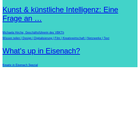
Kunst & künstliche Intelligenz: Eine
Frage an …
Michaela Hirche, Geschäftsführerin des VBKTh
Wissen teilen
Design
Digitalisierung
Film
Kreativwirtschaft
Netzwerke
Text
What's up in Eisenach?
Kreativ in Eisenach Spezial