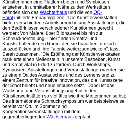
Künstler:innen eine Plattform bieten und Symbiosen
entstehen. In unmittelbarer Nähe zu den Werkstätten
befinden sich das
Wächterhaus
und die von
OQ-
Paint
initiierte Freiraumgalerie. “Die Künstlerwerkstätten
bieten verschiedene Arbeitsbereiche und Ausstattungen, die
den Bedürfnissen verschiedener Kunstformen gerecht
werden: Von Malerei über Bildhauerei bis hin zur
Schmuckherstellung – hier finden Kreativ- und
Kunstschaffende den Raum, den sie brauchen, um sich
auszudrücken und ihre Talente weiterzuentwickeln”, fasst
Sarah zusammen. “Die Eröffnung der Künstlerwerkstätten
markierte einen Meilenstein in unserem Bestreben, Kunst
und Kreativität in Erfurt zu fördern. Durch Workshops,
Symposien, Ausstellungen und Veranstaltungen werden sie
zu einem Ort des Austausches und des Lernens und zu
einem Zentrum für kreative Innovation, das die Kunstszene
der Stadt belebt und neue Impulse setzt.” Dabei ist das
Workshop- und Veranstaltungsangebot in den
Künstlerwerkstätten so vielfältig wie ihre Mieter:innen selbst:
Das Internationale Schmucksymposium war beispielsweise
bereits vor Ort. Im Sommer sind
Kooperationsveranstaltungen mit dem
gegenüberliegenden
Wächterhaus
geplant.