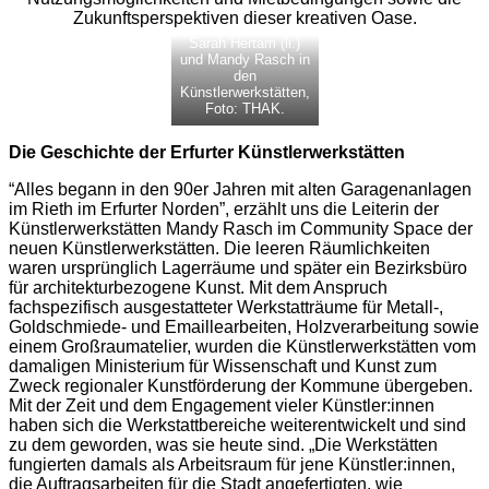
Zukunftsperspektiven dieser kreativen Oase.
Sarah Hertam (li.)
und Mandy Rasch in
den
Künstlerwerkstätten,
Foto: THAK.
Die Geschichte der Erfurter Künstlerwerkstätten
“Alles begann in den 90er Jahren mit alten Garagenanlagen
im Rieth im Erfurter Norden”, erzählt uns die Leiterin der
Künstlerwerkstätten Mandy Rasch im Community Space der
neuen Künstlerwerkstätten. Die leeren Räumlichkeiten
waren ursprünglich Lagerräume und später ein Bezirksbüro
für architekturbezogene Kunst. Mit dem Anspruch
fachspezifisch ausgestatteter Werkstatträume für Metall-,
Goldschmiede- und Emaillearbeiten, Holzverarbeitung sowie
einem Großraumatelier, wurden die Künstlerwerkstätten vom
damaligen Ministerium für Wissenschaft und Kunst zum
Zweck regionaler Kunstförderung der Kommune übergeben.
Mit der Zeit und dem Engagement vieler Künstler:innen
haben sich die Werkstattbereiche weiterentwickelt und sind
zu dem geworden, was sie heute sind. „Die Werkstätten
fungierten damals als Arbeitsraum für jene Künstler:innen,
die Auftragsarbeiten für die Stadt angefertigten, wie