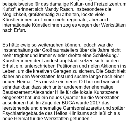
beispielsweise für das damalige Kultur- und Freizeitzentrum
Kuftzt“, erinnert sich Mandy Rasch. Insbesondere die
Möglichkeit, großformatig zu arbeiten, lockte viele
Künstler:innen an. Immer mehr regionale, aber auch
internationale Künstler:innen zog es wegen der Werkstätten
nach Erfurt.
Es hätte ewig so weitergehen können, jedoch war die
Instandhaltung der Großraumateliers über die Jahre nicht
mehr tragbar und immer wieder drohte eine Schließung.“
Künstler:innen der Landeshauptstadt setzen sich für den
Erhalt ein, unterschrieben Petitionen und riefen Aktionen ins
Leben, um die kreativen Garagen zu sichern. Die Stadt hielt
daher an den Werkstätten fest und suchte lange nach einer
neuen Heimat. “Es musste ein neuer Ort her und wir sind
sehr dankbar, dass sich unter anderem der ehemalige
Baudezernent Alexander Hille für die lokale Kunstszene
eingesetzt hat und ein neues Quartier für die Werkstätten
auserkoren hat. Im Zuge der BUGA wurde 2017 das
leerstehende und ehemalige Garnisonslazaretts und später
Psychiatriegebäude des Helios Klinikums schließlich als
neue Heimat für die Werkstätten gefunden.”