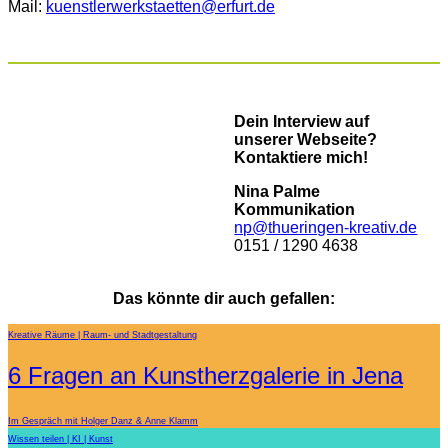
Mail:
kuenstlerwerkstaetten@erfurt.de
Dein Interview auf
unserer Webseite?
Kontaktiere mich!
Nina Palme
Kommunikation
np@thueringen-kreativ.de
0151 / 1290 4638
Das könnte dir auch gefallen:
Kreative Räume
Raum- und Stadtgestaltung
6 Fragen an Kunstherzgalerie in Jena
Im Gespräch mit Holger Danz & Anne Klamm
Wissen teilen
KI
Kunst