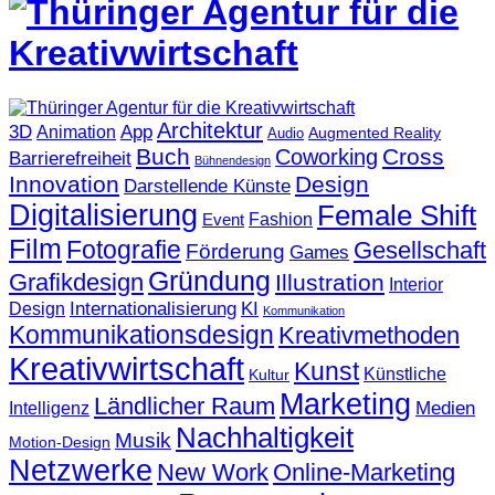
Architektur
3D
App
Animation
Augmented Reality
Audio
Buch
Cross
Coworking
Barrierefreiheit
Bühnendesign
Innovation
Design
Darstellende Künste
Digitalisierung
Female Shift
Fashion
Event
Film
Fotografie
Gesellschaft
Förderung
Games
Gründung
Grafikdesign
Illustration
Interior
KI
Internationalisierung
Design
Kommunikation
Kommunikationsdesign
Kreativmethoden
Kreativwirtschaft
Kunst
Künstliche
Kultur
Marketing
Ländlicher Raum
Medien
Intelligenz
Nachhaltigkeit
Musik
Motion-Design
Netzwerke
New Work
Online-Marketing