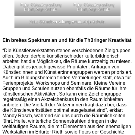
Foto: ©Stadtverwaltung
Foto: ©Stadtverwaltung
Erfurt, Anja Schulz.
Erfurt, Anja Schulz.
Foto: ©Stadtverwaltung Erfurt, Anja Schulz.
Ein breites Spektrum an und für die Thüringer Kreativität
“Die Künstlerwerkstätten stehen verschiedenen Zielgruppen
offen. Jede:r, der/die künstlerisch oder kulturbildnerisch
arbeitet, hat die Möglichkeit, die Räume kurzzeitig zu mieten.
Dabei gibt es jedoch gewisse Prioritäten: Anfragen von
Künstler:innen und Künstler:innengruppen werden priorisiert.
Auch im Bildungsbereich finden Vermietungen statt, etwa für
Ferienprojekte, Workshops und Seminare. Kleine Vereine,
Gruppen und Schulen nutzen ebenfalls die Räume für ihre
künstlerischen Aktivitäten. So kann eine Zeichengruppe
regelmäßig einen Aktzeichenkurs in den Räumlichkeiten
anbieten. Die Vielfalt der Nutzer:innen trägt dazu bei, dass
die Künstlerwerkstätten optimal ausgelastet sind”, erklärt
Mandy Rasch, während sie uns durch die Räumlichkeiten
führt. Helle, winterliche Sonnenstrahlen dringen in die
weitläufigen Räume, die mit Elementen aus den ehemaligen
Werkstätten im Erfurter Rieth sowie Fotos der Geschichte