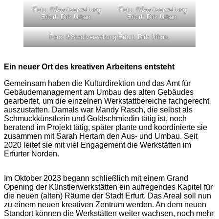
Foto: ©Stadtverwaltung
Foto: ©Stadtverwaltung
Erfurt, Dirk Urban.
Erfurt, Dirk Urban.
Foto: ©Stadtverwaltung Erfurt, Dirk Urban.
Ein neuer Ort des kreativen Arbeitens entsteht
Gemeinsam haben die Kulturdirektion und das Amt für
Gebäudemanagement am Umbau des alten Gebäudes
gearbeitet, um die einzelnen Werkstattbereiche fachgerecht
auszustatten. Damals war Mandy Rasch, die selbst als
Schmuckkünstlerin und Goldschmiedin tätig ist, noch
beratend im Projekt tätig, später plante und koordinierte sie
zusammen mit Sarah Hertam den Aus- und Umbau. Seit
2020 leitet sie mit viel Engagement die Werkstätten im
Erfurter Norden.
Im Oktober 2023 begann schließlich mit einem Grand
Opening der Künstlerwerkstätten ein aufregendes Kapitel für
die neuen (alten) Räume der Stadt Erfurt. Das Areal soll nun
zu einem neuen kreativen Zentrum werden. An dem neuen
Standort können die Werkstätten weiter wachsen, noch mehr