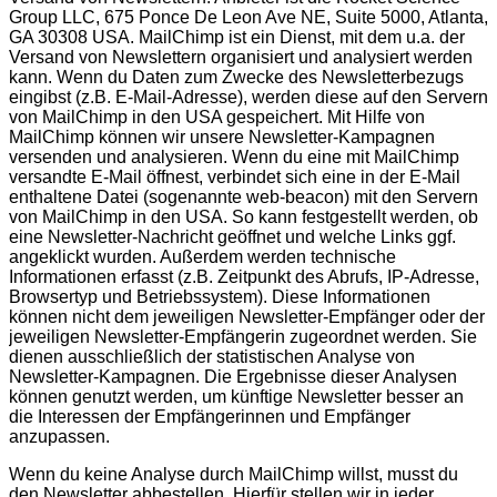
Group LLC, 675 Ponce De Leon Ave NE, Suite 5000, Atlanta,
GA 30308 USA. MailChimp ist ein Dienst, mit dem u.a. der
Versand von Newslettern organisiert und analysiert werden
kann. Wenn du Daten zum Zwecke des Newsletterbezugs
eingibst (z.B. E-Mail-Adresse), werden diese auf den Servern
von MailChimp in den USA gespeichert. Mit Hilfe von
MailChimp können wir unsere Newsletter-Kampagnen
versenden und analysieren. Wenn du eine mit MailChimp
versandte E-Mail öffnest, verbindet sich eine in der E-Mail
enthaltene Datei (sogenannte web-beacon) mit den Servern
von MailChimp in den USA. So kann festgestellt werden, ob
eine Newsletter-Nachricht geöffnet und welche Links ggf.
angeklickt wurden. Außerdem werden technische
Informationen erfasst (z.B. Zeitpunkt des Abrufs, IP-Adresse,
Browsertyp und Betriebssystem). Diese Informationen
können nicht dem jeweiligen Newsletter-Empfänger oder der
jeweiligen Newsletter-Empfängerin zugeordnet werden. Sie
dienen ausschließlich der statistischen Analyse von
Newsletter-Kampagnen. Die Ergebnisse dieser Analysen
können genutzt werden, um künftige Newsletter besser an
die Interessen der Empfängerinnen und Empfänger
anzupassen.
Wenn du
keine Analyse durch MailChimp willst, musst du
den Newsletter abbestellen. Hierfür stellen wir in jeder