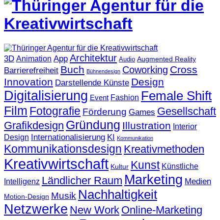
Architektur
3D
App
Animation
Augmented Reality
Audio
Buch
Cross
Coworking
Barrierefreiheit
Bühnendesign
Innovation
Design
Darstellende Künste
Digitalisierung
Female Shift
Fashion
Event
Film
Fotografie
Gesellschaft
Förderung
Games
Gründung
Grafikdesign
Illustration
Interior
KI
Internationalisierung
Design
Kommunikation
Kommunikationsdesign
Kreativmethoden
Kreativwirtschaft
Kunst
Künstliche
Kultur
Marketing
Ländlicher Raum
Medien
Intelligenz
Nachhaltigkeit
Musik
Motion-Design
Netzwerke
New Work
Online-Marketing