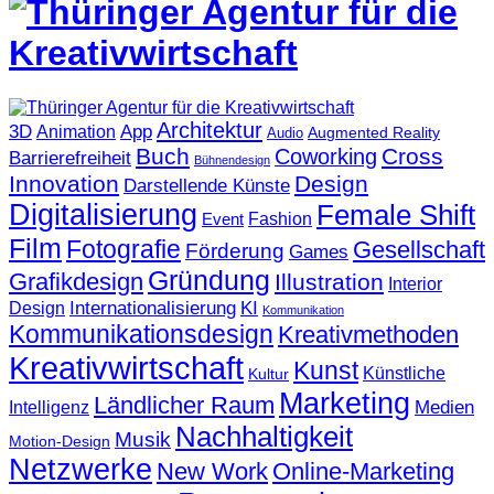
Architektur
3D
App
Animation
Augmented Reality
Audio
Buch
Cross
Coworking
Barrierefreiheit
Bühnendesign
Innovation
Design
Darstellende Künste
Digitalisierung
Female Shift
Fashion
Event
Film
Fotografie
Gesellschaft
Förderung
Games
Gründung
Grafikdesign
Illustration
Interior
KI
Internationalisierung
Design
Kommunikation
Kommunikationsdesign
Kreativmethoden
Kreativwirtschaft
Kunst
Künstliche
Kultur
Marketing
Ländlicher Raum
Medien
Intelligenz
Nachhaltigkeit
Musik
Motion-Design
Netzwerke
New Work
Online-Marketing