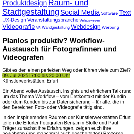
Raum- und
Produktdesign
Stadtgestaltung
Social Media
Text
Software
Veranstaltungsbranche
UX-Design
Verlagswesen
Videografie
Webdesign
Werbung
Wandgestaltung
VR
Planlos produktiv? Workflow-
Austausch für Fotografinnen und
Videografen
Gibt es den einen perfekten Weg oder führen viele zum Ziel?
09. Jul 2025
17:00 bis 20:00 Uhr
Künstlerwerkstätten, Erfurt
Ein Abend voller Austausch, Insights und ehrlichem Talk rund
um das Thema Workflow – vom Erstkontakt mit der Kundin
oder dem Kunden bis zur Datensicherung – für alle, die in
den Bereichen Foto- oder Videografie tätig sind.
In den inspirierenden Räumen der Künstlerwerkstätten Erfurt
teilen die Erfurter Fotografen Benjamin Stolle und Paul
Träger zunächst ihre Erfahrungen, zeigen euch ihre
bewährten (und manchmal auch gescheiterten) Prozesse