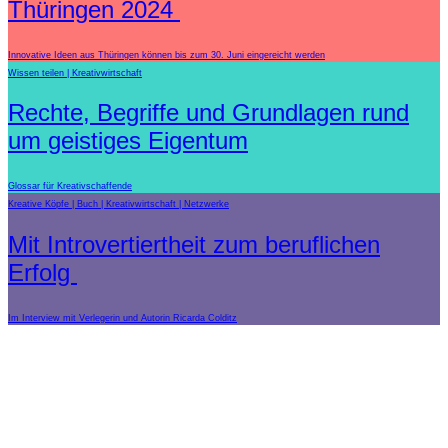
Thüringen 2024
Innovative Ideen aus Thüringen können bis zum 30. Juni eingereicht werden
Wissen teilen
Kreativwirtschaft
Rechte, Begriffe und Grundlagen rund
um geistiges Eigentum
Glossar für Kreativschaffende
Kreative Köpfe
Buch
Kreativwirtschaft
Netzwerke
Mit Introvertiertheit zum beruflichen
Erfolg
Im Interview mit Verlegerin und Autorin Ricarda Colditz