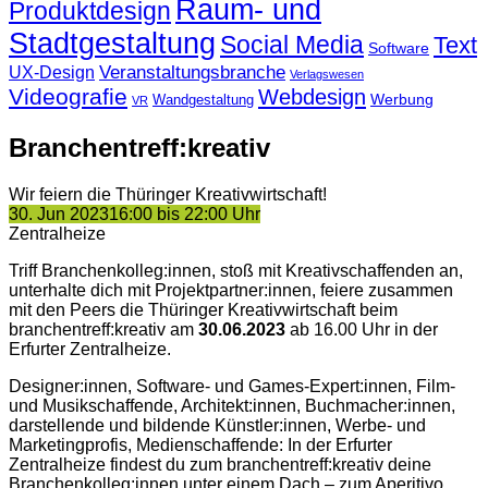
Raum- und
Produktdesign
Stadtgestaltung
Social Media
Text
Software
Veranstaltungsbranche
UX-Design
Verlagswesen
Videografie
Webdesign
Werbung
Wandgestaltung
VR
Branchentreff:kreativ
Wir feiern die Thüringer Kreativwirtschaft!
30. Jun 2023
16:00 bis 22:00 Uhr
Zentralheize
Triff Branchenkolleg:innen, stoß mit Kreativschaffenden an,
unterhalte dich mit Projektpartner:innen, feiere zusammen
mit den Peers die Thüringer Kreativwirtschaft beim
branchentreff:kreativ am
30.06.2023
ab 16.00 Uhr in der
Erfurter Zentralheize.
Designer:innen, Software- und Games-Expert:innen, Film-
und Musikschaffende, Architekt:innen, Buchmacher:innen,
darstellende und bildende Künstler:innen, Werbe- und
Marketingprofis, Medienschaffende: In der Erfurter
Zentralheize findest du zum branchentreff:kreativ deine
Branchenkolleg:innen unter einem Dach – zum Aperitivo,