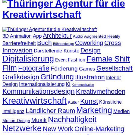
Architektur
3D
App
Animation
Augmented Reality
Audio
Buch
Cross
Coworking
Barrierefreiheit
Bühnendesign
Innovation
Design
Darstellende Künste
Digitalisierung
Female Shift
Fashion
Event
Film
Fotografie
Gesellschaft
Förderung
Games
Gründung
Grafikdesign
Illustration
Interior
KI
Internationalisierung
Design
Kommunikation
Kommunikationsdesign
Kreativmethoden
Kreativwirtschaft
Kunst
Künstliche
Kultur
Marketing
Ländlicher Raum
Medien
Intelligenz
Nachhaltigkeit
Musik
Motion-Design
Netzwerke
New Work
Online-Marketing