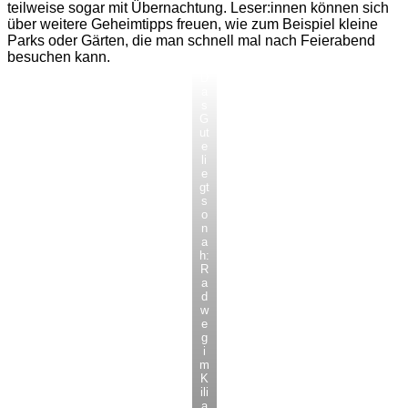
teilweise sogar mit Übernachtung. Leser:innen können sich
über weitere Geheimtipps freuen, wie zum Beispiel kleine
Parks oder Gärten, die man schnell mal nach Feierabend
besuchen kann.
D
a
s
G
ut
e
li
e
gt
s
o
n
a
h:
R
a
d
w
e
g
i
m
K
ili
a