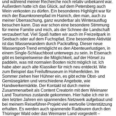
und während meiner Recherche noch relativ unbekannt war.
Außerdem hatte ich das Glück, auf dem Petersberg auch
Wein verkosten zu dürfen. Ein besonderes Highlight war für
mich der Baumkronenpfad im Hainich, den man, auch zu
meiner Überraschung, ganz wunderbar als Winterausflug
besuchen kann. Das war schon eine besondere Stimmung
für meine Familie und mich, als der Schnee die Landschaft
verzaubert hat. Viel Spaß hatten wir auch im Freizeitpark in
Seebach oder auf dem Fuchspfad. Eine besondere Aktivität
ist das Wasserwandern durch Packrafting. Dieser neue
Wassersport-Trend ermöglicht es den Abenteuerlustigen, in
einem Single-Schlauchboot unterwegs zu sein. In Eisenach
gibt es beispielsweise die Möglichkeit, auf der Hörsel zu
paddeln, was mit normalen Booten nicht möglich ist. Ich
habe aber auch alte Klassiker für mich neu entdeckt. Wie
zum Beispiel das Freiluftmuseum in Hohenfelden. Im
Sommer ziehen hier Hühner ein, es gibt echte Obst- und
Gemüsegärten und verschiedene Angebote, wie
Handwerkermärkte. Der Kontakt ist durch meine
Zusammenarbeit als Content Creatorin mit dem Weimarer
Land Tourismus zustande gekommen. Hier habe ich mir in
den letzten Jahren ein spannendes Netzwerk aufgebaut und
bei meinem Reiseführer-Projekt viel wertvolle Unterstützung
erhalten. Es werden auch spannende Radtouren durch den
Thüringer Wald oder das Weimarer Land vorgestellt –