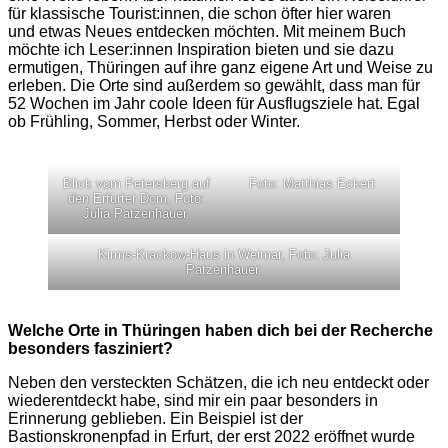
für klassische Tourist:innen, die schon öfter hier waren
und etwas Neues entdecken möchten. Mit meinem Buch
möchte ich Leser:innen Inspiration bieten und sie dazu
ermutigen, Thüringen auf ihre ganz eigene Art und Weise zu
erleben. Die Orte sind außerdem so gewählt, dass man für
52 Wochen im Jahr coole Ideen für Ausflugsziele hat. Egal
ob Frühling, Sommer, Herbst oder Winter.
Blick vom Petersberg auf
Foto: Matthias Eckert
den Erfurter Dom, Foto:
Julia Patzenhauer.
Kirms-Krackow-Haus in Weimar, Foto: Julia
Patzenhauer.
Welche Orte in Thüringen haben dich bei der Recherche
besonders fasziniert?
Neben den versteckten Schätzen, die ich neu entdeckt oder
wiederentdeckt habe, sind mir ein paar besonders in
Erinnerung geblieben. Ein Beispiel ist der
Bastionskronenpfad in Erfurt, der erst 2022 eröffnet wurde