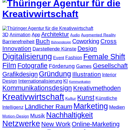
Architektur
3D
App
Animation
Augmented Reality
Audio
Buch
Cross
Coworking
Barrierefreiheit
Bühnendesign
Innovation
Design
Darstellende Künste
Digitalisierung
Female Shift
Fashion
Event
Film
Fotografie
Gesellschaft
Förderung
Games
Gründung
Grafikdesign
Illustration
Interior
KI
Internationalisierung
Design
Kommunikation
Kommunikationsdesign
Kreativmethoden
Kreativwirtschaft
Kunst
Künstliche
Kultur
Marketing
Ländlicher Raum
Medien
Intelligenz
Nachhaltigkeit
Musik
Motion-Design
Netzwerke
New Work
Online-Marketing