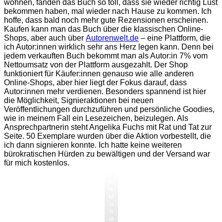
wohnen, fanden das Buch so toll, dass sie wieder richtig Lust
bekommen haben, mal wieder nach Hause zu kommen. Ich
hoffe, dass bald noch mehr gute Rezensionen erscheinen.
Kaufen kann man das Buch über die klassischen Online-
Shops, aber auch über
Autorenwelt.de
– eine Plattform, die
ich Autor:innen wirklich sehr ans Herz legen kann. Denn bei
jedem verkauften Buch bekommt man als Autor:in 7% vom
Nettoumsatz von der Plattform ausgezahlt. Der Shop
funktioniert für Käufer:innen genauso wie alle anderen
Online-Shops, aber hier liegt der Fokus darauf, dass
Autor:innen mehr verdienen. Besonders spannend ist hier
die Möglichkeit, Signieraktionen bei neuen
Veröffentlichungen durchzuführen und persönliche Goodies,
wie in meinem Fall ein Lesezeichen, beizulegen. Als
Ansprechpartnerin steht Angelika Fuchs mit Rat und Tat zur
Seite. 50 Exemplare wurden über die Aktion vorbestellt, die
ich dann signieren konnte. Ich hatte keine weiteren
bürokratischen Hürden zu bewältigen und der Versand war
für mich kostenlos.
V
ie
le
M
o
n
at