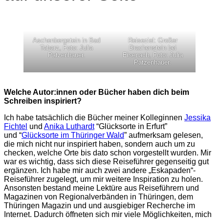
Aschenbergstein in Bad
Reiseziel: Großer
Tabarz, Foto: Julia
Drachenstein bei
Patzenhauer.
Eisenach, Foto: Julia
Patzenhauer.
Welche Autor:innen oder Bücher haben dich beim
Schreiben inspiriert?
Ich habe tatsächlich die Bücher meiner Kolleginnen
Jessika
Fichtel
und
Anika Luthardt
“Glücksorte in Erfurt”
und “
Glücksorte im Thüringer Wald
” aufmerksam gelesen,
die mich nicht nur inspiriert haben, sondern auch um zu
checken, welche Orte bis dato schon vorgestellt wurden. Mir
war es wichtig, dass sich diese Reiseführer gegenseitig gut
ergänzen. Ich habe mir auch zwei andere „Eskapaden“-
Reiseführer zugelegt, um mir weitere Inspiration zu holen.
Ansonsten bestand meine Lektüre aus Reiseführern und
Magazinen von Regionalverbänden in Thüringen, dem
Thüringen Magazin und und ausgiebiger Recherche im
Internet. Dadurch öffneten sich mir viele Möglichkeiten, mich