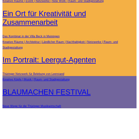
Kreative Räume
Event
Netzwerke
New Work
Raum- und Stadtgestaltung
Ein Ort für Kreativität und
Zusammenarbeit
Das Kombinat in der Villa Beck in Meiningen
Kreative Räume
Architektur
Ländlicher Raum
Nachhaltigkeit
Netzwerke
Raum- und
Stadtgestaltung
Im Portrait: Leergut-Agenten
Thüringer Netzwerk für Belebung von Leerstand
Kreative Köpfe
Musik
Raum- und Stadtgestaltung
BLAUMACHEN FESTIVAL
Neue Wege für die Thüringer Musikwirtschaft