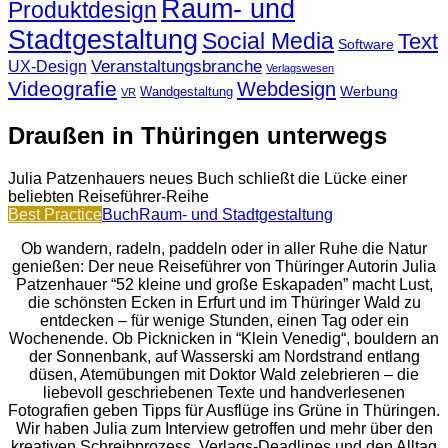
Raum- und
Produktdesign
Stadtgestaltung
Social Media
Text
Software
Veranstaltungsbranche
UX-Design
Verlagswesen
Videografie
Webdesign
Werbung
Wandgestaltung
VR
Draußen in Thüringen unterwegs
Julia Patzenhauers neues Buch schließt die Lücke einer
beliebten Reiseführer-Reihe
Best Practice
Buch
Raum- und Stadtgestaltung
Ob wandern, radeln, paddeln oder in aller Ruhe die Natur
genießen: Der neue Reiseführer von Thüringer Autorin Julia
Patzenhauer “52 kleine und große Eskapaden” macht Lust,
die schönsten Ecken in Erfurt und im Thüringer Wald zu
entdecken – für wenige Stunden, einen Tag oder ein
Wochenende. Ob Picknicken in “Klein Venedig“, bouldern an
der Sonnenbank, auf Wasserski am Nordstrand entlang
düsen, Atemübungen mit Doktor Wald zelebrieren – die
liebevoll geschriebenen Texte und handverlesenen
Fotografien geben Tipps für Ausflüge ins Grüne in Thüringen.
Wir haben Julia zum Interview getroffen und mehr über den
kreativen Schreibprozess, Verlags-Deadlines und den Alltag