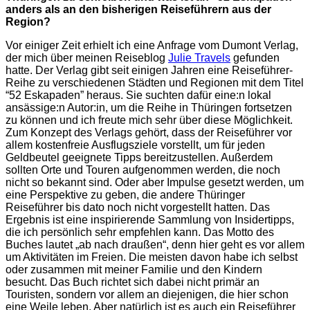
anders als an den bisherigen Reiseführern aus der
Region?
Vor einiger Zeit erhielt ich eine Anfrage vom Dumont Verlag,
der mich über meinen Reiseblog
Julie Travels
gefunden
hatte. Der Verlag gibt seit einigen Jahren eine Reiseführer-
Reihe zu verschiedenen Städten und Regionen mit dem Titel
“52 Eskapaden” heraus. Sie suchten dafür eine:n lokal
ansässige:n Autor:in, um die Reihe in Thüringen fortsetzen
zu können und ich freute mich sehr über diese Möglichkeit.
Zum Konzept des Verlags gehört, dass der Reiseführer vor
allem kostenfreie Ausflugsziele vorstellt, um für jeden
Geldbeutel geeignete Tipps bereitzustellen. Außerdem
sollten Orte und Touren aufgenommen werden, die noch
nicht so bekannt sind. Oder aber Impulse gesetzt werden, um
eine Perspektive zu geben, die andere Thüringer
Reiseführer bis dato noch nicht vorgestellt hatten. Das
Ergebnis ist eine inspirierende Sammlung von Insidertipps,
die ich persönlich sehr empfehlen kann. Das Motto des
Buches lautet „ab nach draußen“, denn hier geht es vor allem
um Aktivitäten im Freien. Die meisten davon habe ich selbst
oder zusammen mit meiner Familie und den Kindern
besucht. Das Buch richtet sich dabei nicht primär an
Touristen, sondern vor allem an diejenigen, die hier schon
eine Weile leben. Aber natürlich ist es auch ein Reiseführer