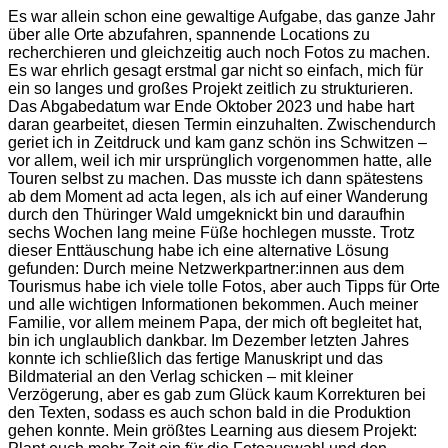
Es war allein schon eine gewaltige Aufgabe, das ganze Jahr
über alle Orte abzufahren, spannende Locations zu
recherchieren und gleichzeitig auch noch Fotos zu machen.
Es war ehrlich gesagt erstmal gar nicht so einfach, mich für
ein so langes und großes Projekt zeitlich zu strukturieren.
Das Abgabedatum war Ende Oktober 2023 und habe hart
daran gearbeitet, diesen Termin einzuhalten. Zwischendurch
geriet ich in Zeitdruck und kam ganz schön ins Schwitzen –
vor allem, weil ich mir ursprünglich vorgenommen hatte, alle
Touren selbst zu machen. Das musste ich dann spätestens
ab dem Moment ad acta legen, als ich auf einer Wanderung
durch den Thüringer Wald umgeknickt bin und daraufhin
sechs Wochen lang meine Füße hochlegen musste. Trotz
dieser Enttäuschung habe ich eine alternative Lösung
gefunden: Durch meine Netzwerkpartner:innen aus dem
Tourismus habe ich viele tolle Fotos, aber auch Tipps für Orte
und alle wichtigen Informationen bekommen. Auch meiner
Familie, vor allem meinem Papa, der mich oft begleitet hat,
bin ich unglaublich dankbar. Im Dezember letzten Jahres
konnte ich schließlich das fertige Manuskript und das
Bildmaterial an den Verlag schicken – mit kleiner
Verzögerung, aber es gab zum Glück kaum Korrekturen bei
den Texten, sodass es auch schon bald in die Produktion
gehen konnte. Mein größtes Learning aus diesem Projekt: