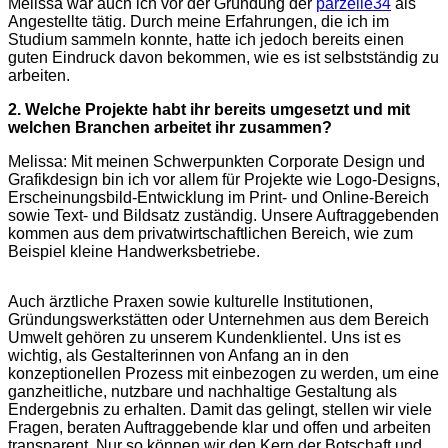
Melissa war auch ich vor der Gründung der
parzelle34
als
Angestellte tätig. Durch meine Erfahrungen, die ich im
Studium sammeln konnte, hatte ich jedoch bereits einen
guten Eindruck davon bekommen, wie es ist selbstständig zu
arbeiten.
2. Welche Projekte habt ihr bereits umgesetzt und mit
welchen Branchen arbeitet ihr zusammen?
Melissa: Mit meinen Schwerpunkten Corporate Design und
Grafikdesign bin ich vor allem für Projekte wie Logo-Designs,
Erscheinungsbild-Entwicklung im Print- und Online-Bereich
sowie Text- und Bildsatz zuständig. Unsere Auftraggebenden
kommen aus dem privatwirtschaftlichen Bereich, wie zum
Beispiel kleine Handwerksbetriebe.
Auch ärztliche Praxen sowie kulturelle Institutionen,
Gründungswerkstätten oder Unternehmen aus dem Bereich
Umwelt gehören zu unserem Kundenklientel. Uns ist es
wichtig, als Gestalterinnen von Anfang an in den
konzeptionellen Prozess mit einbezogen zu werden, um eine
ganzheitliche, nutzbare und nachhaltige Gestaltung als
Endergebnis zu erhalten. Damit das gelingt, stellen wir viele
Fragen, beraten Auftraggebende klar und offen und arbeiten
transparent. Nur so können wir den Kern der Botschaft und