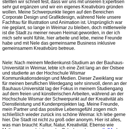
stellten wir schnell fest, dass wir uns mit unseren Expertisen
sehr gut ergänzen und wir ein eigenes Kreativbüro gründen
wollen. Meine Schwerpunkte liegen auf den Bereichen
Corporate Design und Grafikdesign, während Nele unsere
Fachfrau für Illustration und Animation ist. Ursprünglich war
nie geplant, so lange in Weimar zu bleiben, doch mittlerweile
ist die Stadt zu meiner neuen Heimat geworden, in der ich
mich sehr wohl fühle, hier arbeite und lebe, meine Freunde
habe und mit Nele das gemeinsame Business inklusive
gemeinsamem Kreativbüro betreue.
Nele: Nach meinem Medienkunst-Studium an der Bauhaus-
Universität in Weimar, lebte ich eine Zeit lang an der Ostsee
und studierte an der Hochschule Wismar
Kommunikationsdesign und Medien. Dieser Zweiklang war
für meinen beruflichen Werdegang sehr sinnvoll, denn an der
Bauhaus-Universität lag der Fokus in meinem Studiengang
auf dem freien und künstlerischen Arbeiten, während an der
Hochschule Wismar der Schwerpunkt auf der Kreativität als
Dienstleistung und Kundenprojekten lag. Meine Freunde,
mein Partner und das positive Lebensgefühl zogen mich
schließlich wieder zurück ins schöne Weimar. Ich lebe gerne
hier. Die Stadt ist nicht zu groß oder anonym. Hier ist alles,
was man braucht: Kultur, Natur, Kreativität. Ebenso wie