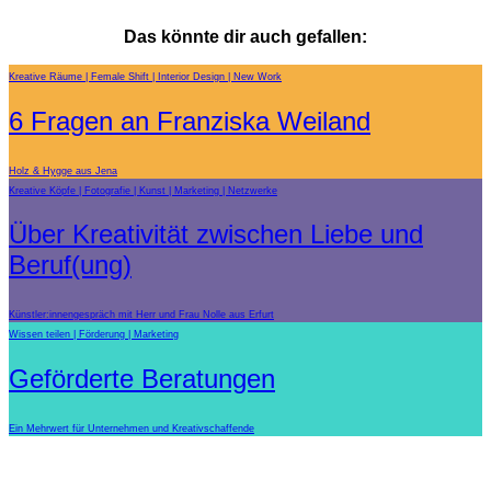
Das könnte dir auch gefallen:
Kreative Räume
Female Shift
Interior Design
New Work
6 Fragen an Franziska Weiland
Holz & Hygge aus Jena
Kreative Köpfe
Fotografie
Kunst
Marketing
Netzwerke
Über Kreativität zwischen Liebe und
Beruf(ung)
Künstler:innengespräch mit Herr und Frau Nolle aus Erfurt
Wissen teilen
Förderung
Marketing
Geförderte Beratungen
Ein Mehrwert für Unternehmen und Kreativschaffende