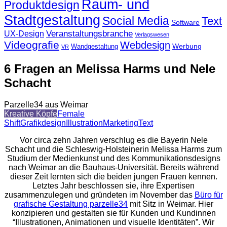
Raum- und
Produktdesign
Stadtgestaltung
Social Media
Text
Software
Veranstaltungsbranche
UX-Design
Verlagswesen
Videografie
Webdesign
Werbung
Wandgestaltung
VR
6 Fragen an Melissa Harms und Nele
Schacht
Parzelle34 aus Weimar
Kreative Köpfe
Female
Shift
Grafikdesign
Illustration
Marketing
Text
Vor circa zehn Jahren verschlug es die Bayerin Nele
Schacht und die Schleswig-Holsteinerin Melissa Harms zum
Studium der Medienkunst und des Kommunikationsdesigns
nach Weimar an die Bauhaus-Universität. Bereits während
dieser Zeit lernten sich die beiden jungen Frauen kennen.
Letztes Jahr beschlossen sie, ihre Expertisen
zusammenzulegen und gründeten im November das
Büro für
grafische Gestaltung parzelle34
mit Sitz in Weimar. Hier
konzipieren und gestalten sie für Kunden und Kundinnen
“Illustrationen, Animationen und visuelle Identitäten”. Wir