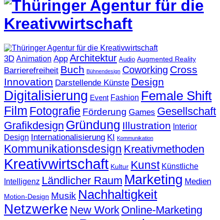
Architektur
3D
App
Animation
Augmented Reality
Audio
Buch
Cross
Coworking
Barrierefreiheit
Bühnendesign
Innovation
Design
Darstellende Künste
Digitalisierung
Female Shift
Fashion
Event
Film
Fotografie
Gesellschaft
Förderung
Games
Gründung
Grafikdesign
Illustration
Interior
KI
Internationalisierung
Design
Kommunikation
Kommunikationsdesign
Kreativmethoden
Kreativwirtschaft
Kunst
Künstliche
Kultur
Marketing
Ländlicher Raum
Medien
Intelligenz
Nachhaltigkeit
Musik
Motion-Design
Netzwerke
New Work
Online-Marketing