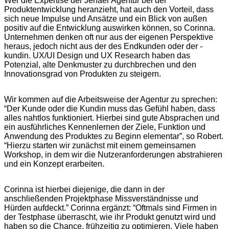
Wer die Expertise der Jenaer Agentur bei der
Produktentwicklung heranzieht, hat auch den Vorteil, dass
sich neue Impulse und Ansätze und ein Blick von außen
positiv auf die Entwicklung auswirken können, so Corinna.
Unternehmen denken oft nur aus der eigenen Perspektive
heraus, jedoch nicht aus der des Endkunden oder der -
kundin. UX/UI Design und UX Research haben das
Potenzial, alte Denkmuster zu durchbrechen und den
Innovationsgrad von Produkten zu steigern.
Wir kommen auf die Arbeitsweise der Agentur zu sprechen:
“Der Kunde oder die Kundin muss das Gefühl haben, dass
alles nahtlos funktioniert. Hierbei sind gute Absprachen und
ein ausführliches Kennenlernen der Ziele, Funktion und
Anwendung des Produktes zu Beginn elementar”, so Robert.
“Hierzu starten wir zunächst mit einem gemeinsamen
Workshop, in dem wir die Nutzeranforderungen abstrahieren
und ein Konzept erarbeiten.
Corinna ist hierbei diejenige, die dann in der
anschließenden Projektphase Missverständnisse und
Hürden aufdeckt.” Corinna ergänzt: “Oftmals sind Firmen in
der Testphase überrascht, wie ihr Produkt genutzt wird und
haben so die Chance, frühzeitig zu optimieren. Viele haben