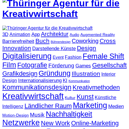
Architektur
3D
App
Animation
Augmented Reality
Audio
Buch
Cross
Coworking
Barrierefreiheit
Bühnendesign
Innovation
Design
Darstellende Künste
Digitalisierung
Female Shift
Fashion
Event
Film
Fotografie
Gesellschaft
Förderung
Games
Gründung
Grafikdesign
Illustration
Interior
KI
Internationalisierung
Design
Kommunikation
Kommunikationsdesign
Kreativmethoden
Kreativwirtschaft
Kunst
Künstliche
Kultur
Marketing
Ländlicher Raum
Medien
Intelligenz
Nachhaltigkeit
Musik
Motion-Design
Netzwerke
New Work
Online-Marketing