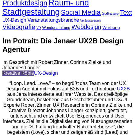
Raum- und
Produktdesign
Stadtgestaltung
Social Media
Text
Software
Veranstaltungsbranche
UX-Design
Verlagswesen
Videografie
Webdesign
Werbung
Wandgestaltung
VR
Im Potrait: Die Jenaer UX2B Design
Agentur
Im Gespräch mit Robert Zinner, Corinna Zielke und
Johannes Langer
Kreative Köpfe
UX-Design
“Loop. Lead. Love.” – so begrüßt das Team von der UX
Design Agentur mit Fokus auf B2B und Technologie
UX2B
aus Jena Interessierte auf ihrer Website. Das dreiköpfige
Gründerteam, bestehend aus Geschäftsführer und UX/UI-
Experte Robert Zinner, UX Researcherin Corinna Zielke und
Creative Director Johannes Langer konzipiert, gestaltet,
untersucht und entwickelt User Experiences und User
Interfaces. Ziel ist die Digitalisierung von Nutzungsszenarien
und die “Schaffung freudvoller Nutzererlebnisse”, die
begeistern (Love), sicher und zeitgemäß sind (Lead) und