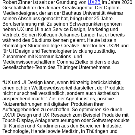
Robert Zinner ist seit der Gründung von
UX2B
im Jahre 2020
Geschäftsführer der Jenaer Kreativagentur. Der Diplom-
Mediendesigner, der an der Bauhaus Universität Weimar
seinen Abschluss gemacht hat, bringt über 25 Jahre
Berufserfahrung mit. Zu seinen Schwerpunkten gehören
neben UX und UI auch Service Design, Marketing und
Vertrieb. Seinen Kollegen Johannes Langer hat er bereits
während des Studiums kennen gelernt. Heute ist sein
ehemaliger Studienkollege Creative Director bei UX2B und
für UI Design und Technologieentwicklung zuständig.
Zusammen mit Kommunikations- und
Medienwissenschaftlerin Corinna Zielke bilden sie das
Gesellschafter-Team des Thüringer Unternehmens.
“UX und UI Design kann, wenn frühzeitig berücksichtigt,
einen echten Wettbewerbsvorteil darstellen, der Produkte
nicht nur schnell verständlich, sondern auch ästhetisch
ansprechend macht.” Ziel der Agentur ist es, positive
Nutzererfahrungen mit digitalen Produkten ihrer
Auftraggebenden zu erschaffen. So optimieren sie durch
UX/UI Design und UX Research zum Beispiel Produkte mit
Touch-Display, Anlagensteuerungen oder Softwareprodukte
für Kunden und Kundinnen aus den Bereichen Industrie,
Technologie, Handel sowie Medizin, in Thüringen und