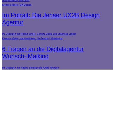
Designkollektiv aus Erfurt
Kreative Köpfe
UX-Design
Im Potrait: Die Jenaer UX2B Design
Agentur
Im Gespräch mit Robert Zinner, Corinna Zielke und Johannes Langer
Kreative Köpfe
Nachhaltigkeit
UX-Design
Webdesign
6 Fragen an die Digitalagentur
Wunsch+Maikind
Im Gespräch mit Nadine Simoner und André Wunsch