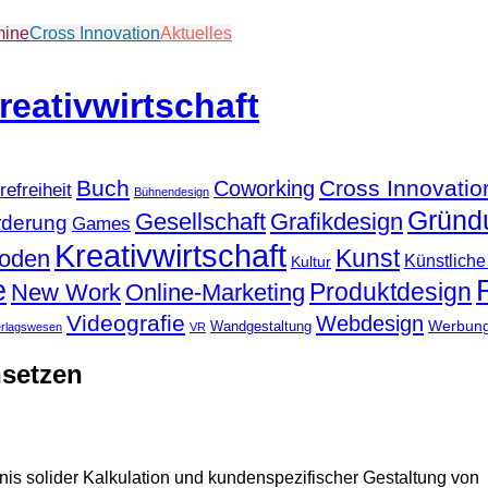
mine
Cross Innovation
Aktuelles
Buch
Cross Innovatio
Coworking
refreiheit
Bühnendesign
Gründ
Gesellschaft
Grafikdesign
rderung
Games
Kreativwirtschaft
Kunst
hoden
Künstliche 
Kultur
e
Produktdesign
New Work
Online-Marketing
Videografie
Webdesign
Werbun
Wandgestaltung
erlagswesen
VR
hsetzen
s solider Kalkulation und kundenspezifischer Gestaltung von