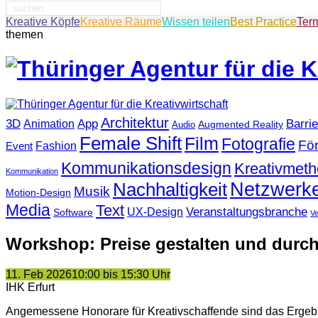
Suche
nach:
Kreative Köpfe
Kreative Räume
Wissen teilen
Best Practice
Ter
themen
Architektur
3D
App
Barrie
Animation
Augmented Reality
Audio
Female Shift
Film
Fotografie
Fö
Fashion
Event
Kommunikationsdesign
Kreativmet
Kommunikation
Netzwerk
Nachhaltigkeit
Musik
Motion-Design
Media
Text
Veranstaltungsbranche
UX-Design
Software
V
Workshop: Preise gestalten und durc
11. Feb 2026
10:00 bis 15:30 Uhr
IHK Erfurt
Angemessene Honorare für Kreativschaffende sind das Ergebni