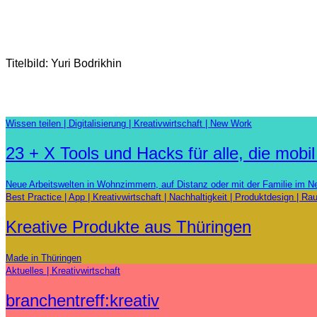
Titelbild: Yuri Bodrikhin
Wissen teilen
Digitalisierung
Kreativwirtschaft
New Work
23 + X Tools und Hacks für alle, die mobi
Neue Arbeitswelten in Wohnzimmern, auf Distanz oder mit der Familie im 
Best Practice
App
Kreativwirtschaft
Nachhaltigkeit
Produktdesign
Rau
Kreative Produkte aus Thüringen
Made in Thüringen
Aktuelles
Kreativwirtschaft
branchentreff:kreativ