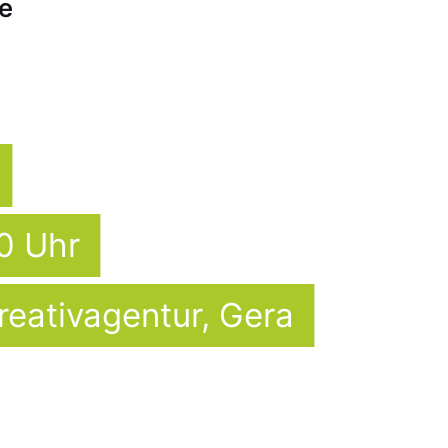
e
00 Uhr
reativagentur, Gera