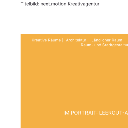
Titelbild: next.motion Kreativagentur
Kreative Räume
Architektur
Ländlicher Raum
Raum- und Stadtgestaltu
IM PORTRAIT: LEERGUT-