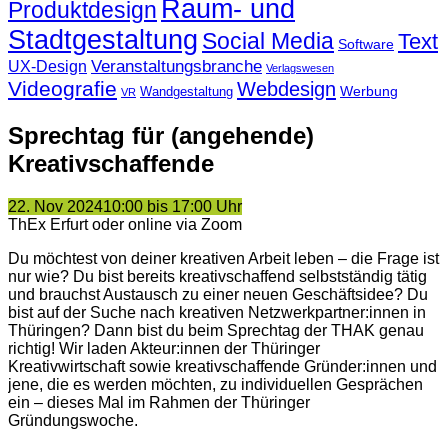
Raum- und
Produktdesign
Stadtgestaltung
Social Media
Text
Software
Veranstaltungsbranche
UX-Design
Verlagswesen
Videografie
Webdesign
Werbung
Wandgestaltung
VR
Sprechtag für (angehende)
Kreativschaffende
22. Nov 2024
10:00 bis 17:00 Uhr
ThEx Erfurt oder online via Zoom
Du möchtest von deiner kreativen Arbeit leben – die Frage ist
nur wie? Du bist bereits kreativschaffend selbstständig tätig
und brauchst Austausch zu einer neuen Geschäftsidee? Du
bist auf der Suche nach kreativen Netzwerkpartner:innen in
Thüringen? Dann bist du beim Sprechtag der THAK genau
richtig! Wir laden Akteur:innen der Thüringer
Kreativwirtschaft sowie kreativschaffende Gründer:innen und
jene, die es werden möchten, zu individuellen Gesprächen
ein – dieses Mal im Rahmen der Thüringer
Gründungswoche.