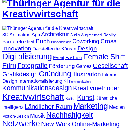
Architektur
3D
App
Animation
Augmented Reality
Audio
Buch
Cross
Coworking
Barrierefreiheit
Bühnendesign
Innovation
Design
Darstellende Künste
Digitalisierung
Female Shift
Fashion
Event
Film
Fotografie
Gesellschaft
Förderung
Games
Gründung
Grafikdesign
Illustration
Interior
KI
Internationalisierung
Design
Kommunikation
Kommunikationsdesign
Kreativmethoden
Kreativwirtschaft
Kunst
Künstliche
Kultur
Marketing
Ländlicher Raum
Medien
Intelligenz
Nachhaltigkeit
Musik
Motion-Design
Netzwerke
New Work
Online-Marketing