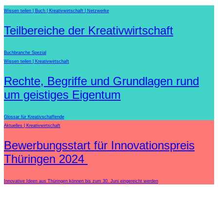
Wissen teilen
Buch
Kreativwirtschaft
Netzwerke
Teilbereiche der Kreativwirtschaft
Buchbranche Spezial
Wissen teilen
Kreativwirtschaft
Rechte, Begriffe und Grundlagen rund
um geistiges Eigentum
Glossar für Kreativschaffende
Aktuelles
Kreativwirtschaft
Bewerbungsstart für Innovationspreis
Thüringen 2024
Innovative Ideen aus Thüringen können bis zum 30. Juni eingereicht werden