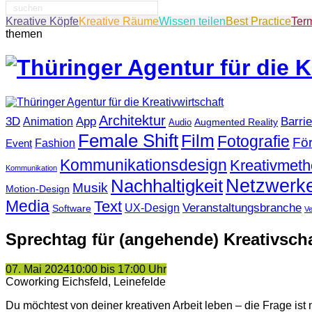
Suche
nach:
Kreative Köpfe
Kreative Räume
Wissen teilen
Best Practice
Ter
themen
Architektur
3D
App
Barrie
Animation
Augmented Reality
Audio
Female Shift
Film
Fotografie
Fö
Fashion
Event
Kommunikationsdesign
Kreativmet
Kommunikation
Netzwerk
Nachhaltigkeit
Musik
Motion-Design
Media
Text
Veranstaltungsbranche
UX-Design
Software
V
Sprechtag für (angehende) Kreativsch
07. Mai 2024
10:00 bis 17:00 Uhr
Coworking Eichsfeld, Leinefelde
Du möchtest von deiner kreativen Arbeit leben – die Frage ist n