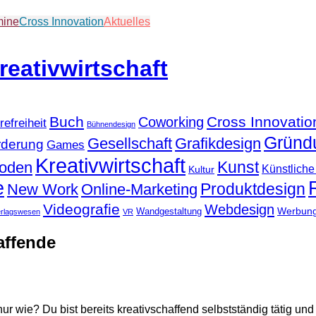
mine
Cross Innovation
Aktuelles
Buch
Cross Innovatio
Coworking
refreiheit
Bühnendesign
Gründ
Gesellschaft
Grafikdesign
rderung
Games
Kreativwirtschaft
Kunst
hoden
Künstliche 
Kultur
e
Produktdesign
New Work
Online-Marketing
Videografie
Webdesign
Werbun
Wandgestaltung
erlagswesen
VR
affende
ur wie? Du bist bereits kreativschaffend selbstständig tätig und