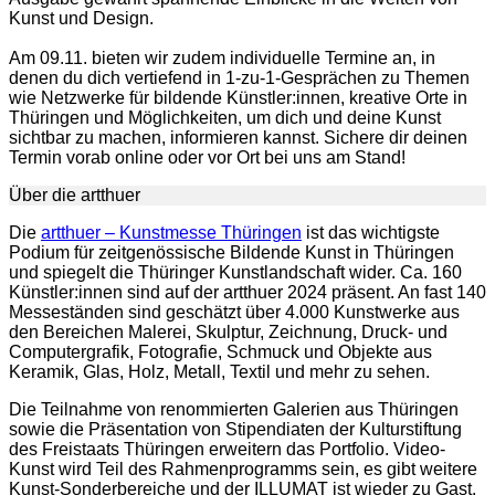
Kunst und Design.
Am 09.11. bieten wir zudem individuelle Termine an, in
denen du dich vertiefend in 1-zu-1-Gesprächen zu Themen
wie Netzwerke für bildende Künstler:innen, kreative Orte in
Thüringen und Möglichkeiten, um dich und deine Kunst
sichtbar zu machen, informieren kannst. Sichere dir deinen
Termin vorab online oder vor Ort bei uns am Stand!
Über die artthuer
Die
artthuer – Kunstmesse Thüringen
ist das wichtigste
Podium für zeitgenössische Bildende Kunst in Thüringen
und spiegelt die Thüringer Kunstlandschaft wider. Ca. 160
Künstler:innen sind auf der artthuer 2024 präsent. An fast 140
Messeständen sind geschätzt über 4.000 Kunstwerke aus
den Bereichen Malerei, Skulptur, Zeichnung, Druck- und
Computergrafik, Fotografie, Schmuck und Objekte aus
Keramik, Glas, Holz, Metall, Textil und mehr zu sehen.
Die Teilnahme von renommierten Galerien aus Thüringen
sowie die Präsentation von Stipendiaten der Kulturstiftung
des Freistaats Thüringen erweitern das Portfolio. Video-
Kunst wird Teil des Rahmenprogramms sein, es gibt weitere
Kunst-Sonderbereiche und der ILLUMAT ist wieder zu Gast.