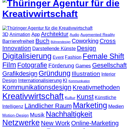
Architektur
3D
App
Animation
Augmented Reality
Audio
Buch
Cross
Coworking
Barrierefreiheit
Bühnendesign
Innovation
Design
Darstellende Künste
Digitalisierung
Female Shift
Fashion
Event
Film
Fotografie
Gesellschaft
Förderung
Games
Gründung
Grafikdesign
Illustration
Interior
KI
Internationalisierung
Design
Kommunikation
Kommunikationsdesign
Kreativmethoden
Kreativwirtschaft
Kunst
Künstliche
Kultur
Marketing
Ländlicher Raum
Medien
Intelligenz
Nachhaltigkeit
Musik
Motion-Design
Netzwerke
New Work
Online-Marketing