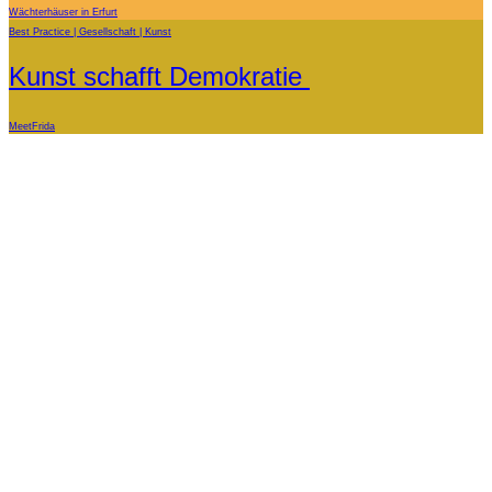
Wächterhäuser in Erfurt
Best Practice
Gesellschaft
Kunst
Kunst schafft Demokratie
MeetFrida