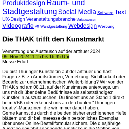
Raum- und
Produktdesign
Stadtgestaltung
Social Media
Text
Software
Veranstaltungsbranche
UX-Design
Verlagswesen
Videografie
Webdesign
Werbung
Wandgestaltung
VR
Die THAK trifft den Kunstmarkt
Vernetzung und Austausch auf der artthuer 2024
09. Nov 2024
11:15 bis 16:45 Uhr
Messe Erfurt
Du bist Thüringer Künstler:in auf der artthuer und hast
Fragen z.B. zu Arbeitsräumen, Vernetzung, Sichtbarkeit oder
Bedarfe zur unternehmerischen Weiterbildung? Wir von der
THAK sind am 08.11.
auf der Kunstmesse
unterwegs
,
um
uns mit dir über deine Bedürfnisse als selbstständige:r
Künstler:in auszutauschen.
Du findest uns an Stand 1 direkt
beim VBK oder erkennst uns an den bunten “Thüringen
kreativ”-Magazinen, die wir immer dabei haben.
Gerne kannst du durch die beiden bisher erschienenen Hefte
blättern und dir bei Interesse dein persönliches Exemplar
über unser Online-Bestellformular sichern. Die diesjährige
Ausgabe gewährt spannende Einblicke in die Welten von