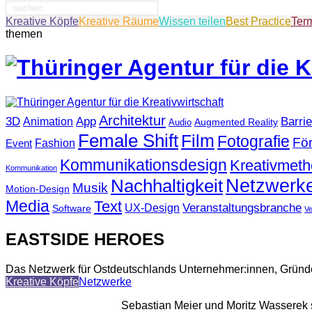
Suche
nach:
Kreative Köpfe
Kreative Räume
Wissen teilen
Best Practice
Ter
themen
Architektur
3D
App
Barrie
Animation
Augmented Reality
Audio
Female Shift
Film
Fotografie
Fö
Fashion
Event
Kommunikationsdesign
Kreativmet
Kommunikation
Netzwerk
Nachhaltigkeit
Musik
Motion-Design
Media
Text
Veranstaltungsbranche
UX-Design
Software
V
EASTSIDE HEROES
Das Netzwerk für Ostdeutschlands Unternehmer:innen, Gründ
Kreative Köpfe
Netzwerke
Sebastian Meier und Moritz Wasserek 