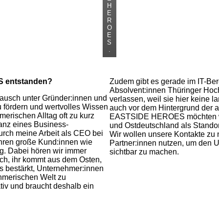
H
E
R
O
E
S
.
S entstanden?
Zudem gibt es gerade im IT-Bere
Absolvent:innen Thüringer Hoch
ausch unter Gründer:innen und
verlassen, weil sie hier keine l
 fördern und wertvolles Wissen
auch vor dem Hintergrund der ak
erischen Alltag oft zu kurz
EASTSIDE HEROES möchten wi
anz eines Business-
und Ostdeutschland als Standor
h meine Arbeit als CEO bei
Wir wollen unsere Kontakte zu 
ahren große Kund:innen wie
Partner:innen nutzen, um den 
g. Dabei hören wir immer
sichtbar zu machen.
ch, ihr kommt aus dem Osten,
s bestärkt, Unternehmer:innen
ehmerischen Welt zu
ativ und braucht deshalb ein