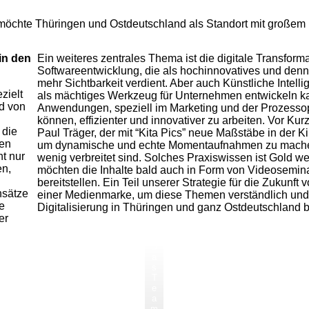
te Thüringen und Ostdeutschland als Standort mit großem Po
in den
Ein weiteres zentrales Thema ist die digitale Transform
Softwareentwicklung, die als hochinnovatives und den
mehr Sichtbarkeit verdient. Aber auch Künstliche Intellige
zielt
als mächtiges Werkzeug für Unternehmen entwickeln kan
ld von
Anwendungen, speziell im Marketing und der Prozesso
können, effizienter und innovativer zu arbeiten. Vor Ku
 die
Paul Träger, der mit “Kita Pics” neue Maßstäbe in der Kin
ten
um dynamische und echte Momentaufnahmen zu machen 
ht nur
wenig verbreitet sind. Solches Praxiswissen ist Gold w
en,
möchten die Inhalte bald auch in Form von Videosemi
bereitstellen. Ein Teil unserer Strategie für die Zuku
nsätze
einer Medienmarke, um diese Themen verständlich und 
e
Digitalisierung in Thüringen und ganz Ostdeutschland b
er
D
a
s
T
e
a
m