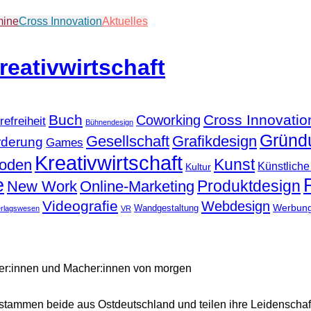
mine
Cross Innovation
Aktuelles
Buch
Cross Innovatio
Coworking
refreiheit
Bühnendesign
Gründ
Gesellschaft
Grafikdesign
rderung
Games
Kreativwirtschaft
Kunst
hoden
Künstliche 
Kultur
e
Produktdesign
New Work
Online-Marketing
Videografie
Webdesign
Werbun
Wandgestaltung
erlagswesen
VR
er:innen und Macher:innen von morgen
stammen beide aus Ostdeutschland und teilen ihre Leidenschaft