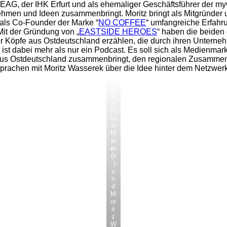
TEAG, der IHK Erfurt und als ehemaliger Geschäftsführer der 
hmen und Ideen zusammenbringt. Moritz bringt als Mitgründer 
als Co-Founder der Marke “
NO COFFEE
“ umfangreiche Erfah
Mit der Gründung von „
EASTSIDE HEROES
“ haben die beiden 
r Köpfe aus Ostdeutschland erzählen, die durch ihren Unterneh
dabei mehr als nur ein Podcast. Es soll sich als Medienmarke
us Ostdeutschland zusammenbringt, den regionalen Zusammenhal
prachen mit Moritz Wasserek über die Idee hinter dem Netzwer
S
e
b
a
st
ia
n
M
ei
er
(li
.)
u
n
d
M
or
it
z
W