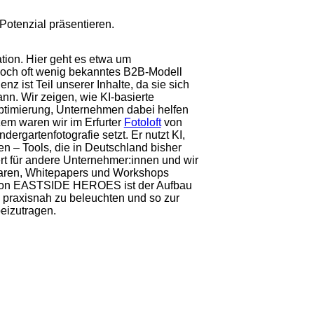
tenzial präsentieren.
ation. Hier geht es etwa um
noch oft wenig bekanntes B2B-Modell
nz ist Teil unserer Inhalte, da sie sich
n. Wir zeigen, wie KI-basierte
ptimierung, Unternehmen dabei helfen
rzem waren wir im Erfurter
Fotoloft
von
dergartenfotografie setzt. Er nutzt KI,
– Tools, die in Deutschland bisher
ert für andere Unternehmer:innen und wir
naren, Whitepapers und Workshops
nft von EASTSIDE HEROES ist der Aufbau
praxisnah zu beleuchten und so zur
eizutragen.