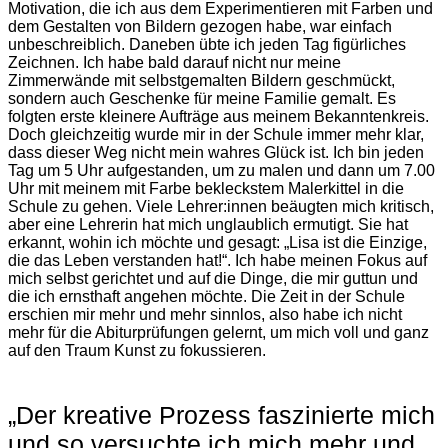
Motivation, die ich aus dem Experimentieren mit Farben und
dem Gestalten von Bildern gezogen habe, war einfach
unbeschreiblich. Daneben übte ich jeden Tag figürliches
Zeichnen. Ich habe bald darauf nicht nur meine
Zimmerwände mit selbstgemalten Bildern geschmückt,
sondern auch Geschenke für meine Familie gemalt. Es
folgten erste kleinere Aufträge aus meinem Bekanntenkreis.
Doch gleichzeitig wurde mir in der Schule immer mehr klar,
dass dieser Weg nicht mein wahres Glück ist. Ich bin jeden
Tag um 5 Uhr aufgestanden, um zu malen und dann um 7.00
Uhr mit meinem mit Farbe bekleckstem Malerkittel in die
Schule zu gehen. Viele Lehrer:innen beäugten mich kritisch,
aber eine Lehrerin hat mich unglaublich ermutigt. Sie hat
erkannt, wohin ich möchte und gesagt: „Lisa ist die Einzige,
die das Leben verstanden hat!“. Ich habe meinen Fokus auf
mich selbst gerichtet und auf die Dinge, die mir guttun und
die ich ernsthaft angehen möchte. Die Zeit in der Schule
erschien mir mehr und mehr sinnlos, also habe ich nicht
mehr für die Abiturprüfungen gelernt, um mich voll und ganz
auf den Traum Kunst zu fokussieren.
„Der kreative Prozess faszinierte mich
und so versuchte ich mich mehr und