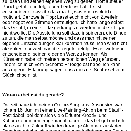
zu lösen und seinen eigenen Weg zu gehen. Hört auf euer
Bauchgefühl und folgt eurer Leidenschaft! Es ist
entscheidend, dass ihr das macht, was euch wirklich
motiviert. Der zweite Tipp: Lasst euch nicht von Zweifeln
oder negativen Stimmen entmutigen. Ich hatte lange selbst
das Gefühl, in eine Ecke gedrängt zu werden, in die ich gar
nicht wollte. Die Ausstellung soll dazu inspirieren, die Dinge
zu tun, die man selbst möchte und dass man mit seinen
eigenen Entscheidungen klar kommen muss. Man wird nicht
akzeptiert, nur weil man die Regeln befolgt. Es ist vielmehr
entscheidend, seinen eigenen Wert zu kennen. Als
Künstlerin habe ich meinen persönlichen Weg gefunden,
indem ich mich vom “Schema F” losgelöst habe. Ich kann
aus eigener Erfahrung sagen, dass dies der Schlüssel zum
Glücklichsein ist.
Woran arbeitest du gerade?
Derzeit baue ich meinen Online-Shop aus. Ansonsten war
ich am 16. Juni mit einer Live-Painting-Aktion beim Stauffi-
Fest dabei, bei dem sich viele Erfurter Kreativ- und
Kulturakteur:innen eingebracht haben – das lief gut und ich
plane auch in Zukunft wieder derartige Aktionen zu starten.