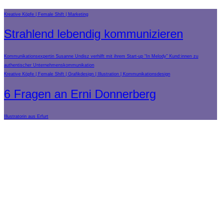
Kreative Köpfe
Female Shift
Marketing
Strahlend lebendig kommunizieren
Kommunikationsexpertin Susanne Undisz verhilft mit ihrem Start-up “In Melody” Kund:innen zu
authentischer Unternehmenskommunikation
Kreative Köpfe
Female Shift
Grafikdesign
Illustration
Kommunikationsdesign
6 Fragen an Erni Donnerberg
Illustratorin aus Erfurt