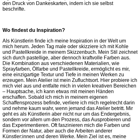
den Druck von Dankeskarten, indem ich sie selbst
beschrifte.
Wo findest du Inspiration?
Als Künstlerin finde ich meine Inspiration in der Welt um
mich herum. Jeden Tag male oder skizziere ich mit Kohle
und Pastellkreide in meinem Skizzenbuch. Mein Stil zeichnet
sich durch pastellige, aber dennoch kraftvolle Farben aus.
Die Kombination aus verschiedenen Materialien, wie
Sprayfarben, Ölfarbe und Pastellkreide, ermöglicht es mir,
eine einzigartige Textur und Tiefe in meinen Werken zu
erzeugen. Mein Atelier ist mein Zufluchtsort. Hier probiere ich
mich viel aus und entfalte mich in vielen kreativen Bereichen
– Hauptsache, ich kann etwas mit meinen Händen
erschaffen. Sobald ich mich in meinem eigenen
Schaffensprozess befinde, verliere ich mich regelrecht darin
und nehme kaum wahr, wenn jemand das Atelier betritt. Mir
geht es als Künstlerin aber nicht nur um das Endergebnis,
sondern vor allem um den Prozess, das Ausprobieren und
das Experimentieren. Oft faszinieren mich die Farben und
Formen der Natur, aber auch die Arbeiten anderer
Künstler:innen und deren Werke. Mein Ziel ist es, meine