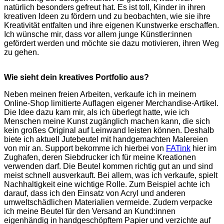
natürlich besonders gefreut hat. Es ist toll, Kinder in ihren
kreativen Ideen zu fördern und zu beobachten, wie sie ihre
Kreativität entfalten und ihre eigenen Kunstwerke erschaffen.
Ich wünsche mir, dass vor allem junge Künstler:innen
gefördert werden und möchte sie dazu motivieren, ihren Weg
zu gehen.
Wie sieht dein kreatives Portfolio aus?
Neben meinen freien Arbeiten, verkaufe ich in meinem
Online-Shop limitierte Auflagen eigener Merchandise-Artikel.
Die Idee dazu kam mir, als ich überlegt hatte, wie ich
Menschen meine Kunst zugänglich machen kann, die sich
kein großes Original auf Leinwand leisten können. Deshalb
biete ich aktuell Jutebeutel mit handgemachten Malereien
von mir an. Support bekomme ich hierbei von
FATink
hier im
Zughafen, deren Siebdrucker ich für meine Kreationen
verwenden darf. Die Beutel kommen richtig gut an und sind
meist schnell ausverkauft. Bei allem, was ich verkaufe, spielt
Nachhaltigkeit eine wichtige Rolle. Zum Beispiel achte ich
darauf, dass ich den Einsatz von Acryl und anderen
umweltschädlichen Materialien vermeide. Zudem verpacke
ich meine Beutel für den Versand an Kund:innen
eigenhändig in handgeschöpftem Papier und verzichte auf