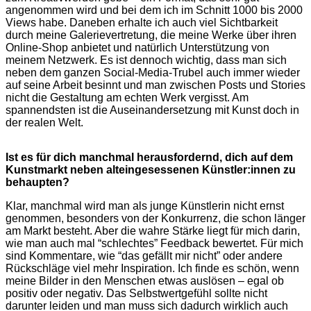
angenommen wird und bei dem ich im Schnitt 1000 bis 2000
Views habe. Daneben erhalte ich auch viel Sichtbarkeit
durch meine Galerievertretung, die meine Werke über ihren
Online-Shop anbietet und natürlich Unterstützung von
meinem Netzwerk. Es ist dennoch wichtig, dass man sich
neben dem ganzen Social-Media-Trubel auch immer wieder
auf seine Arbeit besinnt und man zwischen Posts und Stories
nicht die Gestaltung am echten Werk vergisst. Am
spannendsten ist die Auseinandersetzung mit Kunst doch in
der realen Welt.
Ist es für dich manchmal herausfordernd, dich auf dem
Kunstmarkt neben alteingesessenen Künstler:innen zu
behaupten?
Klar, manchmal wird man als junge Künstlerin nicht ernst
genommen, besonders von der Konkurrenz, die schon länger
am Markt besteht. Aber die wahre Stärke liegt für mich darin,
wie man auch mal “schlechtes” Feedback bewertet. Für mich
sind Kommentare, wie “das gefällt mir nicht” oder andere
Rückschläge viel mehr Inspiration. Ich finde es schön, wenn
meine Bilder in den Menschen etwas auslösen – egal ob
positiv oder negativ. Das Selbstwertgefühl sollte nicht
darunter leiden und man muss sich dadurch wirklich auch