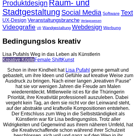
Raum- und
Produktdesign
Stadtgestaltung
Social Media
Text
Software
Veranstaltungsbranche
UX-Design
Verlagswesen
Videografie
Webdesign
Werbung
Wandgestaltung
VR
Bedingungslos kreativ
Lisa Pufahls Weg in das Leben als Künstlerin
Kreative Köpfe
Female Shift
Kunst
Schon in ihrer Kindheit hat
Lisa Pufahl
gerne gemalt und
gebastelt, um ihre Ideen und Gefühle auf kreative Weise zum
Ausdruck zu bringen. Nach einer langen „kreativen Pause“
hat sie vor wenigen Jahren die Freude am Malen
wiederentdeckt. Mittlerweile ist es für die Thüringerin
Priorität, ihre Kreativität professionell auszuleben. Dabei
vergeht kein Tag, an dem sie nicht vor der Leinwand steht,
auf der abstrakte und kraftvolle Kompositionen entstehen.
Der Entschluss zum Weg in die Selbstständigkeit als
Künstlerin war für Lisa bedingungslos. Trotz aller
Widrigkeiten und Gegenwind aus ihrem näheren Umfeld, hat
die Kreativschaffende schon während ihrer Schulzeit
beschlossen, sich voll und ganz auf den Weg in ihr