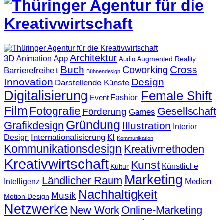
Architektur
3D
App
Animation
Augmented Reality
Audio
Buch
Cross
Coworking
Barrierefreiheit
Bühnendesign
Innovation
Design
Darstellende Künste
Digitalisierung
Female Shift
Fashion
Event
Film
Fotografie
Gesellschaft
Förderung
Games
Gründung
Grafikdesign
Illustration
Interior
KI
Internationalisierung
Design
Kommunikation
Kommunikationsdesign
Kreativmethoden
Kreativwirtschaft
Kunst
Künstliche
Kultur
Marketing
Ländlicher Raum
Medien
Intelligenz
Nachhaltigkeit
Musik
Motion-Design
Netzwerke
New Work
Online-Marketing