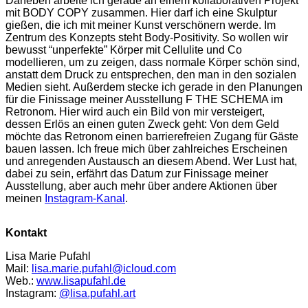
Daneben arbeite ich gerade an einem kollaborativen Projekt
mit BODY COPY zusammen. Hier darf ich eine Skulptur
gießen, die ich mit meiner Kunst verschönern werde. Im
Zentrum des Konzepts steht Body-Positivity. So wollen wir
bewusst “unperfekte” Körper mit Cellulite und Co
modellieren, um zu zeigen, dass normale Körper schön sind,
anstatt dem Druck zu entsprechen, den man in den sozialen
Medien sieht. Außerdem stecke ich gerade in den Planungen
für die Finissage meiner Ausstellung F THE SCHEMA im
Retronom. Hier wird auch ein Bild von mir versteigert,
dessen Erlös an einen guten Zweck geht: Von dem Geld
möchte das Retronom einen barrierefreien Zugang für Gäste
bauen lassen. Ich freue mich über zahlreiches Erscheinen
und anregenden Austausch an diesem Abend. Wer Lust hat,
dabei zu sein, erfährt das Datum zur Finissage meiner
Ausstellung, aber auch mehr über andere Aktionen über
meinen
Instagram-Kanal
.
Kontakt
Lisa Marie Pufahl
Mail:
lisa.marie.pufahl@icloud.com
Web.:
www.lisapufahl.de
Instagram:
@lisa.pufahl.art