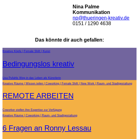
Nina Palme
Kommunikation
np@thueringen-kreativ.de
0151 / 1290 4638
Das könnte dir auch gefallen:
Kreative Köpfe
Female Shift
Kunst
Bedingungslos kreativ
Lisa Pufahls Weg in das Leben als Künstlerin
Kreative Räume
Wissen teilen
Coworking
Female Shift
New Work
Raum- und Stadtgestaltung
REMOTE ARBEITEN
Coworker stellen ihre Expertise zur Verfügung
Kreative Räume
Coworking
Raum- und Stadtgestaltung
6 Fragen an Ronny Lessau