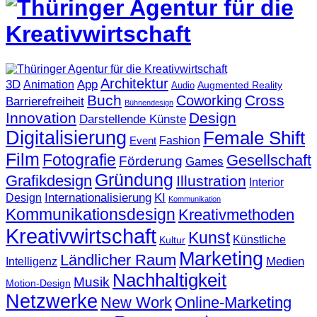
Architektur
3D
App
Animation
Augmented Reality
Audio
Buch
Cross
Coworking
Barrierefreiheit
Bühnendesign
Innovation
Design
Darstellende Künste
Digitalisierung
Female Shift
Fashion
Event
Film
Fotografie
Gesellschaft
Förderung
Games
Gründung
Grafikdesign
Illustration
Interior
KI
Internationalisierung
Design
Kommunikation
Kommunikationsdesign
Kreativmethoden
Kreativwirtschaft
Kunst
Künstliche
Kultur
Marketing
Ländlicher Raum
Medien
Intelligenz
Nachhaltigkeit
Musik
Motion-Design
Netzwerke
New Work
Online-Marketing