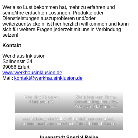
Wer also Lust bekommen hat, mehr zu erfahren und
seine/ihre erdachten Lösungen, Produkte oder
Dienstleistungen auszuprobieren und/oder
weiterzuentwickeln, ist hier herzlich willkommen und kann
sich für weitere Fragen jederzeit mit uns in Verbindung
setzen!
Kontakt
Werkhaus Inklusion
Salinenstr. 34
99086 Erfurt
www.werkhausinklusion.de
Mail:
kontakt@werkhausinklusion.de
Foto: Ilze Polakova,
Workshop zum Thema
Plattform e.V.
Crowdfunding, Foto: Ilze
Polakova, Plattform e.V.
Das Gebäude der Saline 34 ist nicht nur von außen,
sondern auch von innen bunt, Foto: Christoph Gorke.
Innenstadt Spezial-Reihe