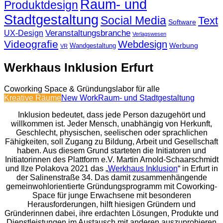
Raum- und
Produktdesign
Stadtgestaltung
Social Media
Text
Software
Veranstaltungsbranche
UX-Design
Verlagswesen
Videografie
Webdesign
Werbung
Wandgestaltung
VR
Werkhaus Inklusion Erfurt
Coworking Space & Gründungslabor für alle
Kreative Räume
New Work
Raum- und Stadtgestaltung
Inklusion bedeutet, dass jede Person dazugehört und
willkommen ist. Jeder Mensch, unabhängig von Herkunft,
Geschlecht, physischen, seelischen oder sprachlichen
Fähigkeiten, soll Zugang zu Bildung, Arbeit und Gesellschaft
haben. Aus diesem Grund starteten die Initiatoren und
Initiatorinnen des Plattform e.V. Martin Arnold-Schaarschmidt
und Ilze Polakova 2021 das „
Werkhaus Inklusion
“ in Erfurt in
der Salinenstraße 34. Das damit zusammenhängende
gemeinwohlorientierte Gründungsprogramm mit Coworking-
Space für junge Erwachsene mit besonderen
Herausforderungen, hilft hiesigen Gründern und
Gründerinnen dabei, ihre erdachten Lösungen, Produkte und
Dienstleistungen im Austausch mit anderen auszuprobieren