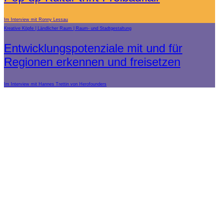
Im Interview mit Ronny Lessau
Kreative Köpfe
Ländlicher Raum
Raum- und Stadtgestaltung
Entwicklungspotenziale mit und für
Regionen erkennen und freisetzen
Im Interview mit Hannes Trettin von Herofounders