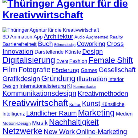
Architektur
3D
App
Animation
Augmented Reality
Audio
Buch
Cross
Coworking
Barrierefreiheit
Bühnendesign
Innovation
Design
Darstellende Künste
Digitalisierung
Female Shift
Fashion
Event
Film
Fotografie
Gesellschaft
Förderung
Games
Gründung
Grafikdesign
Illustration
Interior
KI
Internationalisierung
Design
Kommunikation
Kommunikationsdesign
Kreativmethoden
Kreativwirtschaft
Kunst
Künstliche
Kultur
Marketing
Ländlicher Raum
Medien
Intelligenz
Nachhaltigkeit
Musik
Motion-Design
Netzwerke
New Work
Online-Marketing