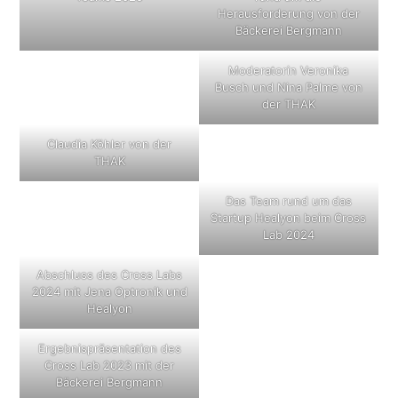
Herausforderung von der
Bäckerei Bergmann
Moderatorin Veronika
Busch und Nina Palme von
der THAK
Claudia Köhler von der
THAK
Das Team rund um das
Startup Healyon beim Cross
Lab 2024
Abschluss des Cross Labs
2024 mit Jena Optronik und
Healyon
Ergebnispräsentation des
Cross Lab 2023 mit der
Bäckerei Bergmann