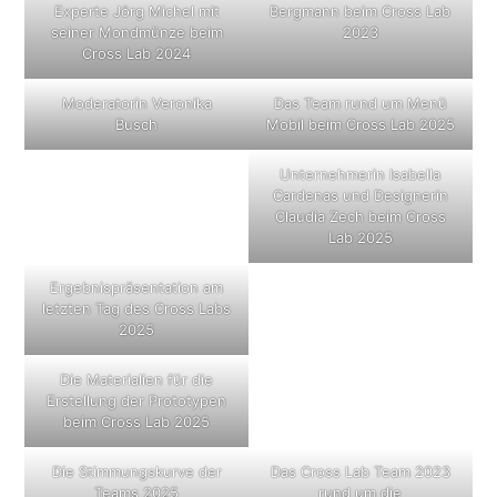
Experte Jörg Michel mit
Bergmann beim Cross Lab
seiner Mondmünze beim
2023
Cross Lab 2024
Moderatorin Veronika
Das Team rund um Menü
Busch
Mobil beim Cross Lab 2025
Unternehmerin Isabella
Cardenas und Designerin
Claudia Zech beim Cross
Lab 2025
Ergebnispräsentation am
letzten Tag des Cross Labs
2025
Die Materialien für die
Erstellung der Prototypen
beim Cross Lab 2025
Die Stimmungskurve der
Das Cross Lab Team 2023
Teams 2025
rund um die