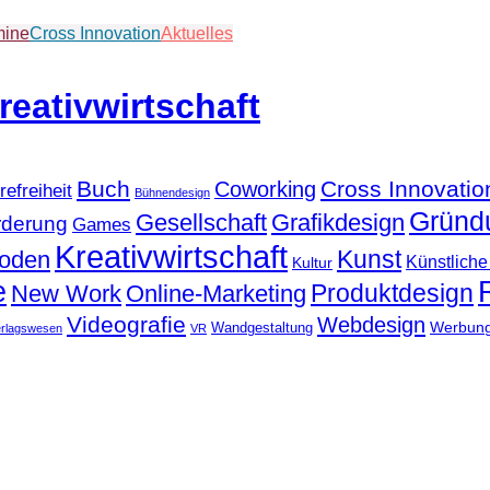
mine
Cross Innovation
Aktuelles
Buch
Cross Innovatio
Coworking
refreiheit
Bühnendesign
Gründ
Gesellschaft
Grafikdesign
rderung
Games
Kreativwirtschaft
Kunst
hoden
Künstliche 
Kultur
e
Produktdesign
New Work
Online-Marketing
Videografie
Webdesign
Werbun
Wandgestaltung
erlagswesen
VR