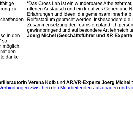
fältige
“Das Cross Lab ist ein wunderbares Arbeitsformat,
erung zu
offenen Austausch und ein kreatives Geben und 
Erfahrungen und Ideen, die gemeinsam innerhalb ku
schaffenden
Reifestadium gebracht werden. Insbesondere die in
Zusammensetzung der Teams empfand ich persönl
gewinnbringend und auf besondere Art lehrreich 
se in den
Joerg Michel (Geschäftsführer und XR-Experte 
“ so
n möglich,
mit den
hte danke
rillerautorin Verena Kolb
und
AR/VR-Experte
Joerg Michel
t
 Verbindungen zwischen den Mitarbeitenden aufzubauen und vo