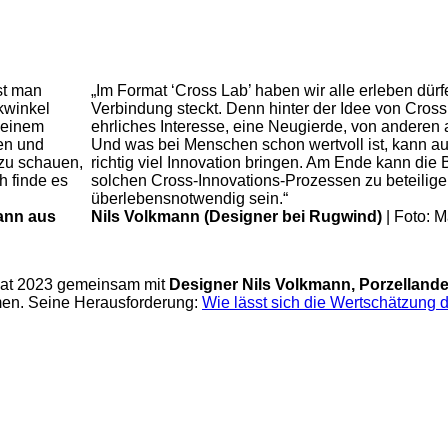
st man
„Im Format ‘Cross Lab’ haben wir alle erleben dürf
kwinkel
Verbindung steckt. Denn hinter der Idee von Cross 
 einem
ehrliches Interesse, eine Neugierde, von anderen 
en und
Und was bei Menschen schon wertvoll ist, kann au
 zu schauen,
richtig viel Innovation bringen. Am Ende kann die B
h finde es
solchen Cross-Innovations-Prozessen zu beteilige
überlebensnotwendig sein.“
ann aus
Nils Volkmann (Designer bei Rugwind)
| Foto: M
at 2023 gemeinsam mit
Designer Nils Volkmann, Porzellande
en. Seine Herausforderung:
Wie lässt sich die Wertschätzung 