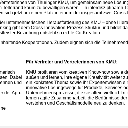
d Vertreterinnen von Thüringer KMU, um gemeinsam neue Lösung
Tellerrand kaum zu bewältigen wären – in interdisziplinären Te
n sich jetzt um einen Platz in einem der insgesamt zwei Cros
der unternehmerischen Herausforderung des KMU – ohne Hiera
ing gibt dem Cross-Innovation-Prozess Struktur und bildet da
stleister-Beziehung entsteht so echte Co-Kreation.
anganhaltende Kooperationen. Zudem eignen sich die Teilnehme
Für Vertreter und Vertreterinnen von KMU:
merisch
KMU profitieren vom kreativen Know-how sowie de
sen. Dabei
außen und lernen, ihre eigene Kreativität weiter z
kennen und
ein konkretes Thema sowie ihr Expertenwissen ei
innovative Lösungswege für Produkte, Services o
r der App-
Unternehmensprozesse, die sie allein vielleicht ni
lernen agile Zusammenarbeit, die Bedürfnisse der
verstehen und Geschäftsmodelle neu zu denken.
ine