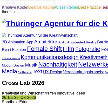
Suche
nach:
Kreative Köpfe
Kreative Räume
Wissen teilen
Best Practice
Ter
themen
Architektur
3D
App
Barrie
Animation
Augmented Reality
Audio
Female Shift
Film
Fotografie
Fö
Fashion
Event
Kommunikationsdesign
Kreativmet
Kommunikation
Netzwerk
Nachhaltigkeit
Musik
Motion-Design
Media
Text
Veranstaltungsbranche
UX-Design
Software
V
Cross Lab 2026
Kreativität und Wirtschaft treffen innovative Ideen
26. bis 29. Okt 2026
Sandbox, Erfurt