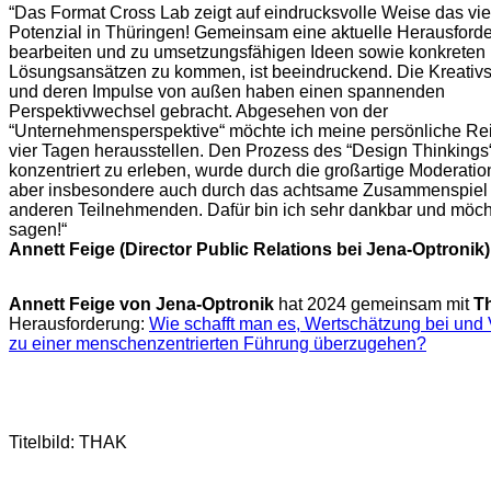
“Das Format Cross Lab zeigt auf eindrucksvolle Weise das viel
Potenzial in Thüringen! Gemeinsam eine aktuelle Herausford
bearbeiten und zu umsetzungsfähigen Ideen sowie konkreten
Lösungsansätzen zu kommen, ist beeindruckend. Die Kreativ
und deren Impulse von außen haben einen spannenden
Perspektivwechsel gebracht. Abgesehen von der
“Unternehmensperspektive“ möchte ich meine persönliche Rei
vier Tagen herausstellen. Den Prozess des “Design Thinkings
konzentriert zu erleben, wurde durch die großartige Moderatio
aber insbesondere auch durch das achtsame Zusammenspiel 
anderen Teilnehmenden. Dafür bin ich sehr dankbar und möc
sagen!“
Annett Feige (Director Public Relations bei Jena-Optronik)
Annett Feige von Jena-Optronik
hat 2024 gemeinsam mit
Th
Herausforderung:
Wie schafft man es, Wertschätzung bei und
zu einer menschenzentrierten Führung überzugehen?
Titelbild: THAK