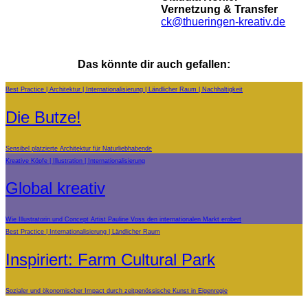
Vernetzung & Transfer
ck@thueringen-kreativ.de
Das könnte dir auch gefallen:
Best Practice
Architektur
Internationalisierung
Ländlicher Raum
Nachhaltigkeit
Die Butze!
Sensibel platzierte Architektur für Naturliebhabende
Kreative Köpfe
Illustration
Internationalisierung
Global kreativ
Wie Illustratorin und Concept Artist Pauline Voss den internationalen Markt erobert
Best Practice
Internationalisierung
Ländlicher Raum
Inspiriert: Farm Cultural Park
Sozialer und ökonomischer Impact durch zeitgenössische Kunst in Eigenregie