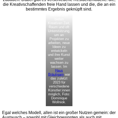
die Kreativschaffenden freie Hand lassen und die, die an ein
bestimmtes Ergebnis geknüpft sind.
Residenzen
bieten
Kreativen Zeit,
Raum und oft
Unterstützung,
um an
Projekten zu
arbeiten, neue
Ideen zu
entwickeln
und ihre Kunst
weiter
wachsen zu
lassen. Im
Haus
Bräutigam
war
das zuletzt
2023 für
verschiedene
Künstler:innen
möglich, Foto:
Dominique
Wollniok.
Egal welches Modell, allen ist ein großer Nutzen gemein: der
Austausch – sowohl mit Gleichgesinnten als auch mit