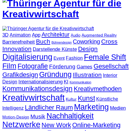
Architektur
3D
App
Animation
Augmented Reality
Audio
Buch
Cross
Coworking
Barrierefreiheit
Bühnendesign
Innovation
Design
Darstellende Künste
Digitalisierung
Female Shift
Fashion
Event
Film
Fotografie
Gesellschaft
Förderung
Games
Gründung
Grafikdesign
Illustration
Interior
KI
Internationalisierung
Design
Kommunikation
Kommunikationsdesign
Kreativmethoden
Kreativwirtschaft
Kunst
Künstliche
Kultur
Marketing
Ländlicher Raum
Medien
Intelligenz
Nachhaltigkeit
Musik
Motion-Design
Netzwerke
New Work
Online-Marketing