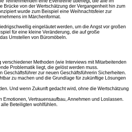
die Teilnehmenden eine Eventreihe überlegt, die alle im
e Brücke von der Wertschätzung der Vergangenheit hin zum
Konzipiert wurde zum Beispiel eine Weihnachtsfeier zur
rnehmens im Märchenformat.
iedrigschwellig eingeläutet werden, um die Angst vor großen
iel für eine kleine Veränderung, die auf große
t das Umstellen von Büromöbeln.
 verschiedener Methoden (wie Interviews mit Mitarbeitenden
gende Problematik liegt, die gelöst werden muss.
en Geschäftsführer zur neuen Geschäftsführerin Sicherheiten.
chtbar zu machen und die Grundlage für zukünftige Lösungen
rden. Und wenn Zukunft gedacht wird, ohne die Wertschätzung
 von Emotionen, Vertrauensaufbau, Annehmen und Loslassen.
alle Beteiligten wohlfühlen.