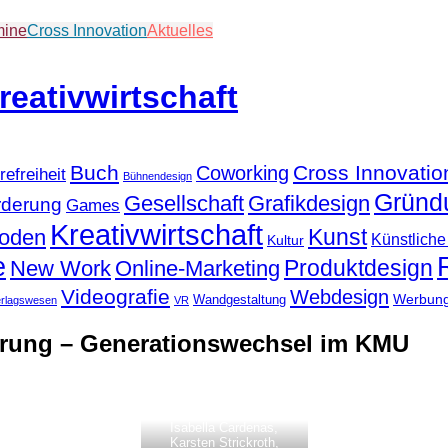
mine
Cross Innovation
Aktuelles
Buch
Cross Innovatio
Coworking
refreiheit
Bühnendesign
Gründ
Gesellschaft
Grafikdesign
rderung
Games
Kreativwirtschaft
Kunst
hoden
Künstliche 
Kultur
e
Produktdesign
New Work
Online-Marketing
Videografie
Webdesign
Werbun
Wandgestaltung
erlagswesen
VR
erung – Generationswechsel im KMU
Isabella Cardenas,
Karsten Strickroth,