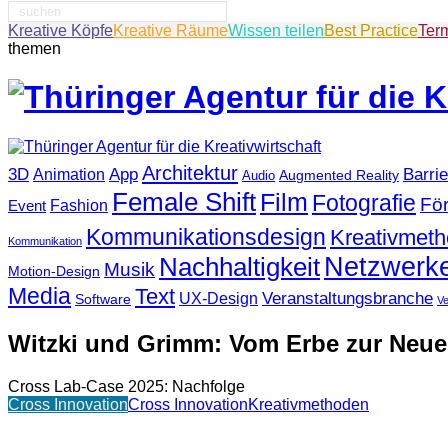
Suche
nach:
Kreative Köpfe
Kreative Räume
Wissen teilen
Best Practice
Ter
themen
Architektur
3D
App
Barrie
Animation
Augmented Reality
Audio
Female Shift
Film
Fotografie
Fö
Fashion
Event
Kommunikationsdesign
Kreativmet
Kommunikation
Netzwerk
Nachhaltigkeit
Musik
Motion-Design
Media
Text
Veranstaltungsbranche
UX-Design
Software
V
Witzki und Grimm: Vom Erbe zur Neu
Cross Lab-Case 2025: Nachfolge
Cross Innovation
Cross Innovation
Kreativmethoden