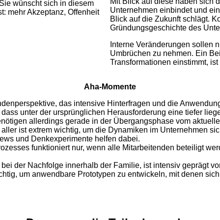
Mit Blick auf diese haben sich 
 Sie wünscht sich in diesem
Unternehmen einbindet und ein
: mehr Akzeptanz, Offenheit
Blick auf die Zukunft schlägt. 
Gründungsgeschichte des Unte
Interne Veränderungen sollen n
Umbrüchen zu nehmen. Ein Beisp
Transformationen einstimmt, is
Aha-Momente
ndenperspektive, das intensive Hinterfragen und die Anwendung
s, dass unter der ursprünglichen Herausforderung eine tiefer lie
benötigen allerdings gerade in der Übergangsphase vom aktuell
 aller ist extrem wichtig, um die Dynamiken im Unternehmen si
rviews und Denkexperimente helfen dabei.
sses funktioniert nur, wenn alle Mitarbeitenden beteiligt we
ei der Nachfolge innerhalb der Familie, ist intensiv geprägt
chtig, um anwendbare Prototypen zu entwickeln, mit denen sich 