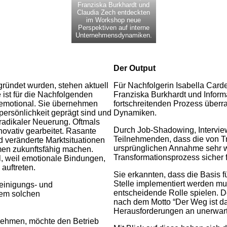
Franziska Burkhardt und
Claudia Zech entdeckten
im Workshop neue
Perspektiven auf interne
Unternehmensdynamiken.
Der Output
ründet wurden, stehen aktuell
Für Nachfolgerin Isabella Carde
ist für die Nachfolgenden
Franziska Burkhardt und Inform
h emotional. Sie übernehmen
fortschreitenden Prozess über
persönlichkeit geprägt sind und
Dynamiken.
adikaler Neuerung. Oftmals
Durch Job-Shadowing, Intervie
novativ gearbeitet. Rasante
Teilnehmenden, dass die von Tr
 veränderte Marktsituationen
ursprünglichen Annahme sehr wo
men zukunftsfähig machen.
Transformationsprozess sicher 
, weil emotionale Bindungen,
auftreten.
Sie erkannten, dass die Basis fü
Stelle implementiert werden 
einigungs- und
entscheidende Rolle spielen. De
inem solchen
nach dem Motto “Der Weg ist das
Herausforderungen an unerwartet
rnehmen, möchte den Betrieb