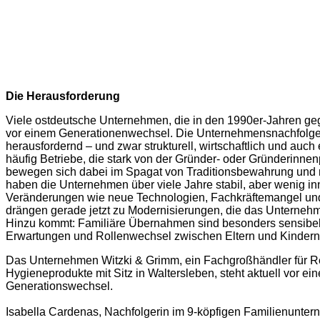
Die Herausforderung
Viele ostdeutsche Unternehmen, die in den 1990er-Jahren geg
vor einem Generationenwechsel. Die Unternehmensnachfolge 
herausfordernd – und zwar strukturell, wirtschaftlich und auc
häufig Betriebe, die stark von der Gründer- oder Gründerinnen
bewegen sich dabei im Spagat von Traditionsbewahrung und r
haben die Unternehmen über viele Jahre stabil, aber wenig in
Veränderungen wie neue Technologien, Fachkräftemangel und
drängen gerade jetzt zu Modernisierungen, die das Unterneh
Hinzu kommt: Familiäre Übernahmen sind besonders sensibel
Erwartungen und Rollenwechsel zwischen Eltern und Kindern 
Das Unternehmen Witzki & Grimm, ein Fachgroßhändler für R
Hygieneprodukte mit Sitz in Waltersleben, steht aktuell vor e
Generationswechsel.
Isabella Cardenas, Nachfolgerin im 9-köpfigen Familienunte