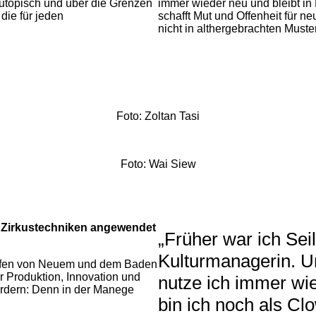
 utopisch und über die Grenzen
immer wieder neu und bleibt i
die für jeden
schafft Mut und Offenheit für 
nicht in althergebrachten Must
Foto: Zoltan Tasi
Foto: Wai Siew
m Zirkustechniken angewendet
„Früher war ich Seil
Kulturmanagerin. U
affen von Neuem und dem Baden
r Produktion, Innovation und
nutze ich immer w
ördern: Denn in der Manege
bin ich noch als Cl