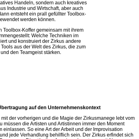
atives Handeln, sondern auch kreatives
s Industrie und Wirtschaft, aber auch
nn entsteht ein prall gefüllter Toolbox-
ngewendet werden können.
en Toolbox-Koffer gemeinsam mit ihrem
ammengestellt: Welche Techniken im
rt und konstruiert der Zirkus andere
Tools aus der Welt des Zirkus, die zum
 und den Teamgeist stärken.
: Übertragung auf den Unternehmenskontext
h mit der vorherigen und die Magie der Zirkusmanege lebt vom
u müssen die Artisten und Artistinnen immer den Moment
 einlassen. So eine Art der Arbeit und der Improvisation
d jede Verhandlung behilflich sein. Der Zirkus erfindet sich