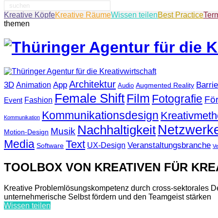
Suche
nach:
Kreative Köpfe
Kreative Räume
Wissen teilen
Best Practice
Ter
themen
Architektur
3D
App
Barrie
Animation
Augmented Reality
Audio
Female Shift
Film
Fotografie
Fö
Fashion
Event
Kommunikationsdesign
Kreativmet
Kommunikation
Netzwerk
Nachhaltigkeit
Musik
Motion-Design
Media
Text
Veranstaltungsbranche
UX-Design
Software
V
TOOLBOX VON KREATIVEN FÜR KRE
Kreative Problemlösungskompetenz durch cross-sektorales De
unternehmerische Selbst fördern und den Teamgeist stärken
Wissen teilen