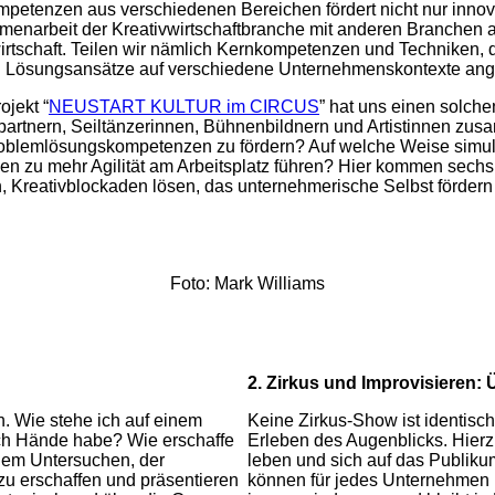
mpetenzen aus verschiedenen Bereichen fördert nicht nur innov
enarbeit der Kreativwirtschaftbranche mit anderen Branchen au
irtschaft. Teilen wir nämlich Kernkompetenzen und Techniken, da
und Lösungsansätze auf verschiedene Unternehmenskontexte a
ojekt “
NEUSTART KULTUR im CIRCUS
” hat uns einen solch
partnern, Seiltänzerinnen, Bühnenbildnern und Artistinnen zus
Problemlösungskompetenzen zu fördern? Auf welche Weise simulie
n zu mehr Agilität am Arbeitsplatz führen? Hier kommen sechs 
, Kreativblockaden lösen, das unternehmerische Selbst fördern
Foto: Mark Williams
2. Zirkus und Improvisieren
. Wie stehe ich auf einem
Keine Zirkus-Show ist identisc
 ich Hände habe? Wie erschaffe
Erleben des Augenblicks. Hierz
dem Untersuchen, der
leben und sich auf das Publikum
u erschaffen und präsentieren
können für jedes Unternehmen un