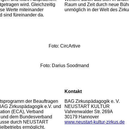
tgetragen wird. Gleichzeitig
Raum und Zeit durch neue Bühn
sse Werte miteinander
unmöglich in der Welt des Zirk
d sind füreinander da.
Foto: CircArtive
Foto: Darius Soodmand
Kontakt
ftsprogramm der Beauftragen
BAG Zirkuspädagogik e. V.
BAG Zirkuspädagogik e.V. und
NEUSTART KULTUR
ation (ECA), Verband
Vahrenwalder Str. 269A
V. und dem Bundesverband
30179 Hannover
irkusse durch NEUSTART
www.neustart-kultur-zirkus.de
lbetriebs ermöglicht.