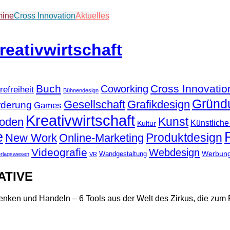
mine
Cross Innovation
Aktuelles
Buch
Cross Innovatio
Coworking
refreiheit
Bühnendesign
Gründ
Gesellschaft
Grafikdesign
rderung
Games
Kreativwirtschaft
Kunst
hoden
Künstliche 
Kultur
e
Produktdesign
New Work
Online-Marketing
Videografie
Webdesign
Werbun
Wandgestaltung
erlagswesen
VR
ATIVE
nken und Handeln – 6 Tools aus der Welt des Zirkus, die zum 