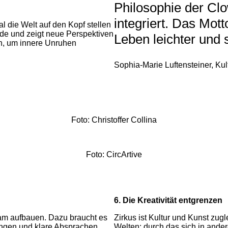
Philosophie der Clo
integriert. Das Mot
l die Welt auf den Kopf stellen
de und zeigt neue Perspektiven
Leben leichter und 
in, um innere Unruhen
Sophia-Marie Luftensteiner, Kul
Foto: Christoffer Collina
Foto: CircArtive
6. Die Kreativität entgrenzen
Team aufbauen. Dazu braucht es
Zirkus ist Kultur und Kunst zug
ungen und klare Absprachen.
Welten: durch das sich in and