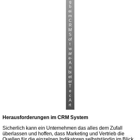
g
b
ei
m
C
R
M
S
of
t
w
ar
e-
A
n
bi
et
er
T
e
c
A
rt
Herausforderungen im CRM System
Sicherlich kann ein Unternehmen das alles dem Zufall
überlassen und hoffen, dass Marketing und Vertrieb die
Quellen für die einzelnen Indikatoren selbstständig im Blick