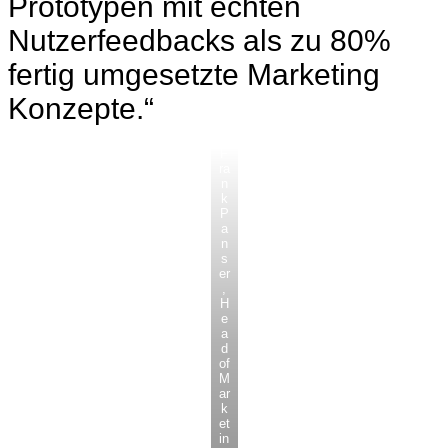
Prototypen mit echten
Nutzerfeedbacks als zu 80%
fertig umgesetzte Marketing
Konzepte.“
F
ra
n
k
P
a
n
s
er
,
H
e
a
d
of
M
ar
k
et
in