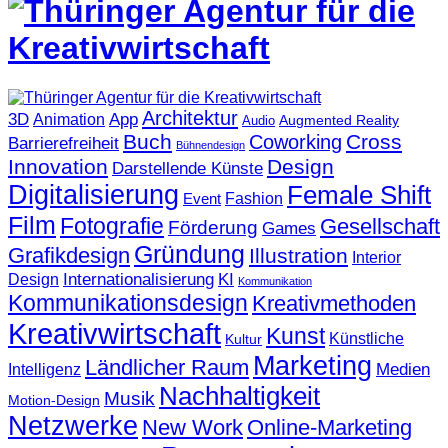
Architektur
3D
App
Animation
Augmented Reality
Audio
Buch
Cross
Coworking
Barrierefreiheit
Bühnendesign
Innovation
Design
Darstellende Künste
Digitalisierung
Female Shift
Fashion
Event
Film
Fotografie
Gesellschaft
Förderung
Games
Gründung
Grafikdesign
Illustration
Interior
KI
Internationalisierung
Design
Kommunikation
Kommunikationsdesign
Kreativmethoden
Kreativwirtschaft
Kunst
Künstliche
Kultur
Marketing
Ländlicher Raum
Medien
Intelligenz
Nachhaltigkeit
Musik
Motion-Design
Netzwerke
New Work
Online-Marketing