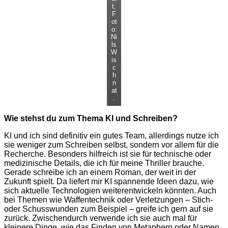
t,
F
ot
o:
Ni
ls
W
is
c
h
n
at
.
Wie stehst du zum Thema KI und Schreiben?
KI und ich sind definitiv ein gutes Team, allerdings nutze ich
sie weniger zum Schreiben selbst, sondern vor allem für die
Recherche. Besonders hilfreich ist sie für technische oder
medizinische Details, die ich für meine Thriller brauche.
Gerade schreibe ich an einem Roman, der weit in der
Zukunft spielt. Da liefert mir KI spannende Ideen dazu, wie
sich aktuelle Technologien weiterentwickeln könnten. Auch
bei Themen wie Waffentechnik oder Verletzungen – Stich-
oder Schusswunden zum Beispiel – greife ich gern auf sie
zurück. Zwischendurch verwende ich sie auch mal für
kleinere Dinge, wie das Finden von Metaphern oder Namen,