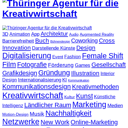
Architektur
3D
App
Animation
Augmented Reality
Audio
Buch
Cross
Coworking
Barrierefreiheit
Bühnendesign
Innovation
Design
Darstellende Künste
Digitalisierung
Female Shift
Fashion
Event
Film
Fotografie
Gesellschaft
Förderung
Games
Gründung
Grafikdesign
Illustration
Interior
KI
Internationalisierung
Design
Kommunikation
Kommunikationsdesign
Kreativmethoden
Kreativwirtschaft
Kunst
Künstliche
Kultur
Marketing
Ländlicher Raum
Medien
Intelligenz
Nachhaltigkeit
Musik
Motion-Design
Netzwerke
New Work
Online-Marketing