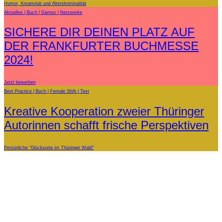
Humor, Kreativität und Alterskriminalität
Aktuelles
Buch
Games
Netzwerke
SICHERE DIR DEINEN PLATZ AUF
DER FRANKFURTER BUCHMESSE
2024!
Jetzt bewerben
Best Practice
Buch
Female Shift
Text
Kreative Kooperation zweier Thüringer
Autorinnen schafft frische Perspektiven
Persönliche "Glücksorte im Thüringer Wald"