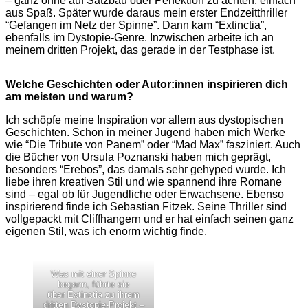
– ganz ohne auf Satzbau oder Perfektion zu achten, einfach
aus Spaß. Später wurde daraus mein erster Endzeitthriller
“Gefangen im Netz der Spinne”. Dann kam “Extinctia”,
ebenfalls im Dystopie-Genre. Inzwischen arbeite ich an
meinem dritten Projekt, das gerade in der Testphase ist.
Welche Geschichten oder Autor:innen inspirieren dich
am meisten und warum?
Ich schöpfe meine Inspiration vor allem aus dystopischen
Geschichten. Schon in meiner Jugend haben mich Werke
wie “Die Tribute von Panem” oder “Mad Max” fasziniert. Auch
die Bücher von Ursula Poznanski haben mich geprägt,
besonders “Erebos”, das damals sehr gehyped wurde. Ich
liebe ihren kreativen Stil und wie spannend ihre Romane
sind – egal ob für Jugendliche oder Erwachsene. Ebenso
inspirierend finde ich Sebastian Fitzek. Seine Thriller sind
vollgepackt mit Cliffhangern und er hat einfach seinen ganz
eigenen Stil, was ich enorm wichtig finde.
Was mit einer Spinne
begann, führte sie
über Extinctia zu ihrem
dritten Dystopie-Projekt –