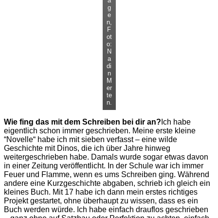
a
g
e
n,
F
ot
o:
N
a
di
n
M
er
te
n.
Wie fing das mit dem Schreiben bei dir an?
Ich habe
eigentlich schon immer geschrieben. Meine erste kleine
“Novelle“ habe ich mit sieben verfasst – eine wilde
Geschichte mit Dinos, die ich über Jahre hinweg
weitergeschrieben habe. Damals wurde sogar etwas davon
in einer Zeitung veröffentlicht. In der Schule war ich immer
Feuer und Flamme, wenn es ums Schreiben ging. Während
andere eine Kurzgeschichte abgaben, schrieb ich gleich ein
kleines Buch. Mit 17 habe ich dann mein erstes richtiges
Projekt gestartet, ohne überhaupt zu wissen, dass es ein
Buch werden würde. Ich habe einfach drauflos geschrieben