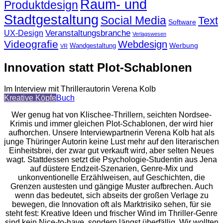
Raum- und
Produktdesign
Stadtgestaltung
Social Media
Text
Software
Veranstaltungsbranche
UX-Design
Verlagswesen
Videografie
Webdesign
Werbung
Wandgestaltung
VR
Innovation statt Plot-Schablonen
Im Interview mit Thrillerautorin Verena Kolb
Kreative Köpfe
Buch
Wer genug hat von Klischee-Thrillern, seichten Nordsee-
Krimis und immer gleichen Plot-Schablonen, der wird hier
aufhorchen. Unsere Interviewpartnerin Verena Kolb hat als
junge Thüringer Autorin keine Lust mehr auf den literarischen
Einheitsbrei, der zwar gut verkauft wird, aber selten Neues
wagt. Stattdessen setzt die Psychologie-Studentin aus Jena
auf düstere Endzeit-Szenarien, Genre-Mix und
unkonventionelle Erzählweisen, auf Geschichten, die
Grenzen austesten und gängige Muster aufbrechen. Auch
wenn das bedeutet, sich abseits der großen Verlage zu
bewegen, die Innovation oft als Marktrisiko sehen, für sie
steht fest: Kreative Ideen und frischer Wind im Thriller-Genre
sind kein Nice-to-have, sondern längst überfällig. Wir wollten