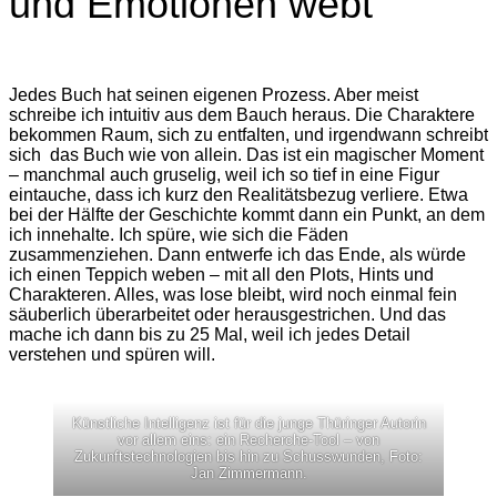
und Emotionen webt“
Jedes Buch hat seinen eigenen Prozess. Aber meist
schreibe ich intuitiv aus dem Bauch heraus. Die Charaktere
bekommen Raum, sich zu entfalten, und irgendwann schreibt
sich das Buch wie von allein. Das ist ein magischer Moment
– manchmal auch gruselig, weil ich so tief in eine Figur
eintauche, dass ich kurz den Realitätsbezug verliere. Etwa
bei der Hälfte der Geschichte kommt dann ein Punkt, an dem
ich innehalte. Ich spüre, wie sich die Fäden
zusammenziehen. Dann entwerfe ich das Ende, als würde
ich einen Teppich weben – mit all den Plots, Hints und
Charakteren. Alles, was lose bleibt, wird noch einmal fein
säuberlich überarbeitet oder herausgestrichen. Und das
mache ich dann bis zu 25 Mal, weil ich jedes Detail
verstehen und spüren will.
Künstliche Intelligenz ist für die junge Thüringer Autorin
vor allem eins: ein Recherche-Tool – von
Zukunftstechnologien bis hin zu Schusswunden, Foto:
Jan Zimmermann.