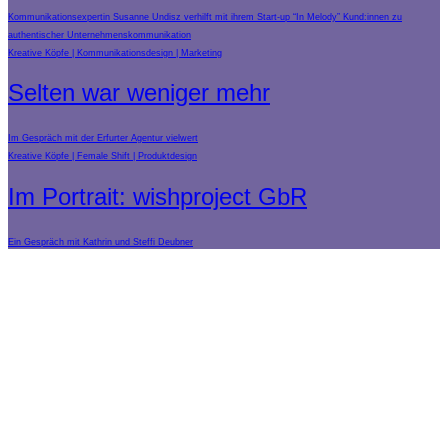
Kommunikationsexpertin Susanne Undisz verhilft mit ihrem Start-up “In Melody” Kund:innen zu
authentischer Unternehmenskommunikation
Kreative Köpfe
Kommunikationsdesign
Marketing
Selten war weniger mehr
Im Gespräch mit der Erfurter Agentur vielwert
Kreative Köpfe
Female Shift
Produktdesign
Im Portrait: wishproject GbR
Ein Gespräch mit Kathrin und Steffi Deubner