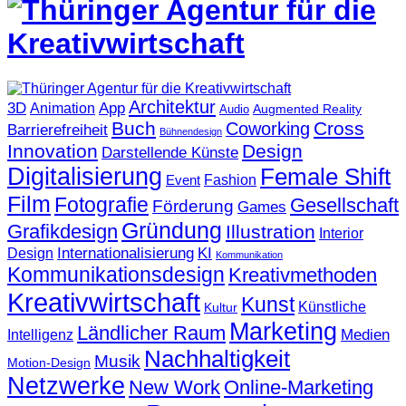
Architektur
3D
App
Animation
Augmented Reality
Audio
Buch
Cross
Coworking
Barrierefreiheit
Bühnendesign
Innovation
Design
Darstellende Künste
Digitalisierung
Female Shift
Fashion
Event
Film
Fotografie
Gesellschaft
Förderung
Games
Gründung
Grafikdesign
Illustration
Interior
KI
Internationalisierung
Design
Kommunikation
Kommunikationsdesign
Kreativmethoden
Kreativwirtschaft
Kunst
Künstliche
Kultur
Marketing
Ländlicher Raum
Medien
Intelligenz
Nachhaltigkeit
Musik
Motion-Design
Netzwerke
New Work
Online-Marketing