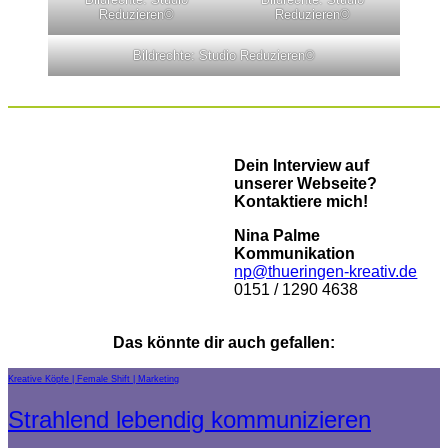
Reduzieren©
Reduzieren©
Bildrechte: Studio Reduzieren©
Dein Interview auf
unserer Webseite?
Kontaktiere mich!
Nina Palme
Kommunikation
np@thueringen-kreativ.de
0151 / 1290 4638
Das könnte dir auch gefallen:
Kreative Köpfe
Female Shift
Marketing
Strahlend lebendig kommunizieren