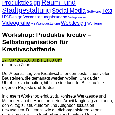
Raum- und
Produktdesign
Stadtgestaltung
Social Media
Text
Software
Veranstaltungsbranche
UX-Design
Verlagswesen
Videografie
Webdesign
Werbung
Wandgestaltung
VR
Workshop: Produktiv kreativ –
Selbstorganisation für
Kreativschaffende
27. Mär 2025
10:00 bis 14:00 Uhr
online via Zoom
Der Arbeitsalltag von Kreativschaffenden besteht aus vielen
Bausteinen, die gemanagt werden wollen. Um da den
Überblick zu behalten, hilft ein strukturierter Blick auf die
eigenen Projekte und To-dos.
In diesem Workshop erhältst du konkrete Werkzeuge und
Methoden an die Hand, um deine Arbeit langfristig zu planen,
den Alltag zu strukturieren und Aufgaben fokussiert
umzusetzen. Du lernst, wie du dich organisieren kannst,
ohne deine kreative Freiheit einzuschränken. Durch