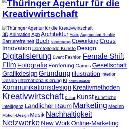
Architektur
3D
App
Animation
Augmented Reality
Audio
Buch
Cross
Coworking
Barrierefreiheit
Bühnendesign
Innovation
Design
Darstellende Künste
Digitalisierung
Female Shift
Fashion
Event
Film
Fotografie
Gesellschaft
Förderung
Games
Gründung
Grafikdesign
Illustration
Interior
KI
Internationalisierung
Design
Kommunikation
Kommunikationsdesign
Kreativmethoden
Kreativwirtschaft
Kunst
Künstliche
Kultur
Marketing
Ländlicher Raum
Medien
Intelligenz
Nachhaltigkeit
Musik
Motion-Design
Netzwerke
New Work
Online-Marketing