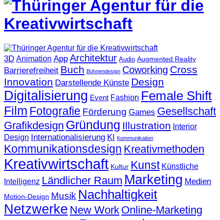
Architektur
3D
App
Animation
Augmented Reality
Audio
Buch
Cross
Coworking
Barrierefreiheit
Bühnendesign
Innovation
Design
Darstellende Künste
Digitalisierung
Female Shift
Fashion
Event
Film
Fotografie
Gesellschaft
Förderung
Games
Gründung
Grafikdesign
Illustration
Interior
KI
Internationalisierung
Design
Kommunikation
Kommunikationsdesign
Kreativmethoden
Kreativwirtschaft
Kunst
Künstliche
Kultur
Marketing
Ländlicher Raum
Medien
Intelligenz
Nachhaltigkeit
Musik
Motion-Design
Netzwerke
New Work
Online-Marketing