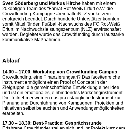
Sven Söderberg und Markus Hirche
haben mit einem
20köpfigen Team des “Fanrat-Rot-Weiß Erfurt e.V.” die
Crowdfunding-Kampagne #reinballerNLZ vor kurzem
erfolgreich beendet. Durch hunderte Unterstützer konnten
somit Mittel für den Fußball-Nachwuchs des FC Rot-Weiß
Erfurt im Nachwuchsleistungszentrum (NLZ) erwirtschaftet
werden. Begleitet wurde das Crowdfunding durch lautstarke
kommunikative Maßnahmen.
Ablauf
14.00 – 17.00:
Workshop von Crowdfunding Campus
Crowdfunding, eine Finanzierungsart? Das facettenreiche
Instrument ermöglicht einen Proof of Concept in der
Zielgruppe, die gemeinschaftliche Entwicklung einer Idee
und ist ein emotionales, einbindendes Marketinginstrument.
Die Teilnehmer werden das praxistaugliche Instrument zur
Planung und Durchführung von Kampagnen, Projekten und
Initiativen selbst beleuchten und Anwendungsmöglichkeiten
erarbeiten.
17.30 – 18.30:
Best-Practice: Gesprächsrunde
Erfahrene Crowdfunder stellen sich und ihr Projekt kurz dem