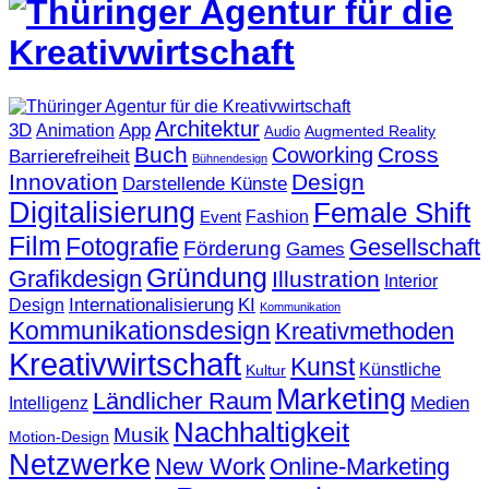
Architektur
3D
App
Animation
Augmented Reality
Audio
Buch
Cross
Coworking
Barrierefreiheit
Bühnendesign
Innovation
Design
Darstellende Künste
Digitalisierung
Female Shift
Fashion
Event
Film
Fotografie
Gesellschaft
Förderung
Games
Gründung
Grafikdesign
Illustration
Interior
KI
Internationalisierung
Design
Kommunikation
Kommunikationsdesign
Kreativmethoden
Kreativwirtschaft
Kunst
Künstliche
Kultur
Marketing
Ländlicher Raum
Medien
Intelligenz
Nachhaltigkeit
Musik
Motion-Design
Netzwerke
New Work
Online-Marketing