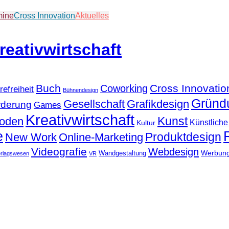
mine
Cross Innovation
Aktuelles
Buch
Cross Innovatio
Coworking
refreiheit
Bühnendesign
Gründ
Gesellschaft
Grafikdesign
rderung
Games
Kreativwirtschaft
Kunst
hoden
Künstliche 
Kultur
e
Produktdesign
New Work
Online-Marketing
Videografie
Webdesign
Werbun
Wandgestaltung
erlagswesen
VR