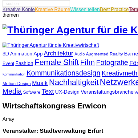
Suche
nach:
Kreative Köpfe
Kreative Räume
Wissen teilen
Best Practice
Ter
themen
Architektur
3D
App
Barrie
Animation
Augmented Reality
Audio
Female Shift
Film
Fotografie
Fö
Fashion
Event
Kommunikationsdesign
Kreativmet
Kommunikation
Netzwerk
Nachhaltigkeit
Musik
Motion-Design
Media
Text
Veranstaltungsbranche
UX-Design
Software
V
Wirtschaftskongress Erwicon
Array
Veranstalter: Stadtverwaltung Erfurt