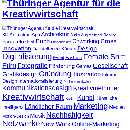
Architektur
3D
App
Animation
Augmented Reality
Audio
Buch
Cross
Coworking
Barrierefreiheit
Bühnendesign
Innovation
Design
Darstellende Künste
Digitalisierung
Female Shift
Fashion
Event
Film
Fotografie
Gesellschaft
Förderung
Games
Gründung
Grafikdesign
Illustration
Interior
KI
Internationalisierung
Design
Kommunikation
Kommunikationsdesign
Kreativmethoden
Kreativwirtschaft
Kunst
Künstliche
Kultur
Marketing
Ländlicher Raum
Medien
Intelligenz
Nachhaltigkeit
Musik
Motion-Design
Netzwerke
New Work
Online-Marketing