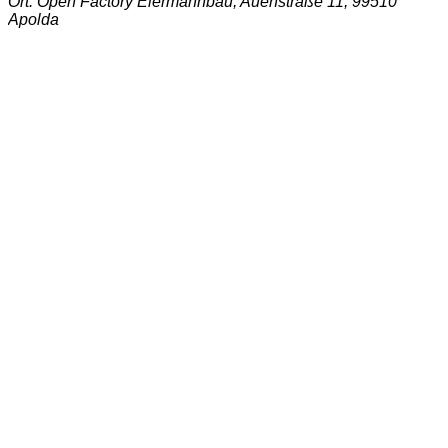
Ort: Open Factory Eiermannbau, Auenstraße 11, 99510
Apolda