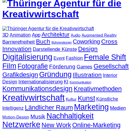
Architektur
3D
App
Animation
Augmented Reality
Audio
Buch
Cross
Coworking
Barrierefreiheit
Bühnendesign
Innovation
Design
Darstellende Künste
Digitalisierung
Female Shift
Fashion
Event
Film
Fotografie
Gesellschaft
Förderung
Games
Gründung
Grafikdesign
Illustration
Interior
KI
Internationalisierung
Design
Kommunikation
Kommunikationsdesign
Kreativmethoden
Kreativwirtschaft
Kunst
Künstliche
Kultur
Marketing
Ländlicher Raum
Medien
Intelligenz
Nachhaltigkeit
Musik
Motion-Design
Netzwerke
New Work
Online-Marketing