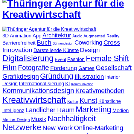
Architektur
3D
App
Animation
Augmented Reality
Audio
Buch
Cross
Coworking
Barrierefreiheit
Bühnendesign
Innovation
Design
Darstellende Künste
Digitalisierung
Female Shift
Fashion
Event
Film
Fotografie
Gesellschaft
Förderung
Games
Gründung
Grafikdesign
Illustration
Interior
KI
Internationalisierung
Design
Kommunikation
Kommunikationsdesign
Kreativmethoden
Kreativwirtschaft
Kunst
Künstliche
Kultur
Marketing
Ländlicher Raum
Medien
Intelligenz
Nachhaltigkeit
Musik
Motion-Design
Netzwerke
New Work
Online-Marketing