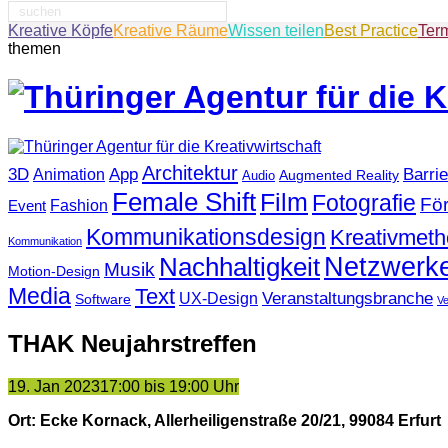
Suche
nach:
Kreative Köpfe
Kreative Räume
Wissen teilen
Best Practice
Ter
themen
Architektur
3D
App
Barrie
Animation
Augmented Reality
Audio
Female Shift
Film
Fotografie
Fö
Fashion
Event
Kommunikationsdesign
Kreativmet
Kommunikation
Netzwerk
Nachhaltigkeit
Musik
Motion-Design
Media
Text
Veranstaltungsbranche
UX-Design
Software
V
THAK Neujahrstreffen
19. Jan 2023
17:00 bis 19:00 Uhr
Ort: Ecke Kornack, Allerheiligenstraße 20/21, 99084 Erfurt