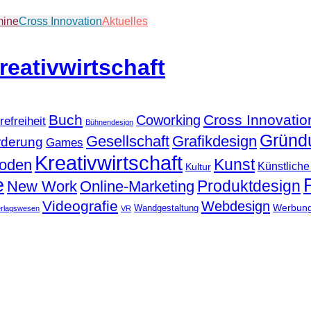
mine
Cross Innovation
Aktuelles
Buch
Cross Innovatio
Coworking
refreiheit
Bühnendesign
Gründ
Gesellschaft
Grafikdesign
rderung
Games
Kreativwirtschaft
Kunst
hoden
Künstliche 
Kultur
e
Produktdesign
New Work
Online-Marketing
Videografie
Webdesign
Werbun
Wandgestaltung
erlagswesen
VR