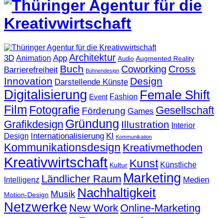
Architektur
3D
App
Animation
Augmented Reality
Audio
Buch
Cross
Coworking
Barrierefreiheit
Bühnendesign
Innovation
Design
Darstellende Künste
Digitalisierung
Female Shift
Fashion
Event
Film
Fotografie
Gesellschaft
Förderung
Games
Gründung
Grafikdesign
Illustration
Interior
KI
Internationalisierung
Design
Kommunikation
Kommunikationsdesign
Kreativmethoden
Kreativwirtschaft
Kunst
Künstliche
Kultur
Marketing
Ländlicher Raum
Medien
Intelligenz
Nachhaltigkeit
Musik
Motion-Design
Netzwerke
New Work
Online-Marketing