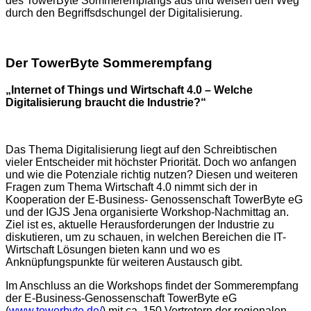
des TowerByte Sommerempfangs aus und weisen den Weg
durch den Begriffsdschungel der Digitalisierung.
Der TowerByte Sommerempfang
„Internet of Things und Wirtschaft 4.0 – Welche
Digitalisierung braucht die Industrie?“
Das Thema Digitalisierung liegt auf den Schreibtischen
vieler Entscheider mit höchster Priorität. Doch wo anfangen
und wie die Potenziale richtig nutzen? Diesen und weiteren
Fragen zum Thema Wirtschaft 4.0 nimmt sich der in
Kooperation der E-Business- Genossenschaft TowerByte eG
und der IGJS Jena organisierte Workshop-Nachmittag an.
Ziel ist es, aktuelle Herausforderungen der Industrie zu
diskutieren, um zu schauen, in welchen Bereichen die IT-
Wirtschaft Lösungen bieten kann und wo es
Anknüpfungspunkte für weiteren Austausch gibt.
Im Anschluss an die Workshops findet der Sommerempfang
der E-Business-Genossenschaft TowerByte eG
(
www.towerbyte.de/
) mit ca. 150 Vertretern der regionalen